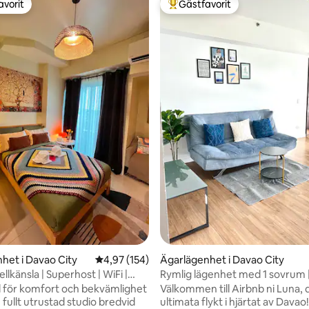
avorit
Gästfavorit
gästfavorit
Populär gästfavorit
ligt betyg, 145 omdömen
het i Davao City
4,97 av 5 i genomsnittligt betyg, 154 omdöm
4,97 (154)
Ägarlägenhet i Davao City
llkänsla | Superhost | WiFi |
Rymlig lägenhet med 1 sovrum |
all
Nära Abreeza Mall
 för komfort och bekvämlighet
Välkommen till Airbnb ni Luna, 
 fullt utrustad studio bredvid
ultimata flykt i hjärtat av Dava