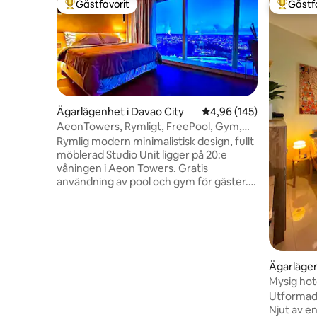
Gästfavorit
Gästf
Populär gästfavorit
Populär 
Ägarlägenhet i Davao City
4,96 av 5 i genomsnitt
4,96 (145)
AeonTowers, Rymligt, FreePool, Gym,
WiFi@DavaoCity
Rymlig modern minimalistisk design, fullt
möblerad Studio Unit ligger på 20:e
våningen i Aeon Towers. Gratis
användning av pool och gym för gäster.
Mycket enkel tillgång till kollektivtrafik
från detta centralt belägna boende, 3
minuters promenad till Abreeza Mall
(med över 300 butiker och erbjuder
bank, förstklassig detaljhandel,
restauranger, underhållning). 18
Ägarlägen
minuters bilresa till Davao City flygplats.
Mysig hote
Utrustad med höghastighetsfiberoptisk
Abreeza M
Utformad
Internetanslutning som är idealisk för
Njut av en
resande proffs som ansluter till VPN.