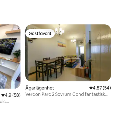
en
Gästfavorit
Gästfavorit
Ägarlägenhet
4,87 av 5 i genomsnit
4,87 (54)
Verdon Parc 2 Sovrum Cond fantastisk
4,9 av 5 i genomsnittligt betyg, 58 omdömen
4,9 (58)
Samal utsikt!
dic