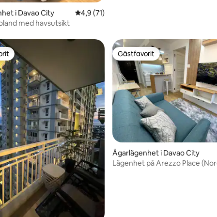
het i Davao City
4,9 av 5 i genomsnittligt betyg, 71 omdöm
4,9 (71)
coland med havsutsikt
rit
Gästfavorit
rit
Gästfavorit
tligt betyg, 39 omdömen
Ägarlägenhet i Davao City
Lägenhet på Arezzo Place (Nor
Home)