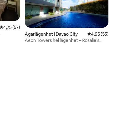
4,75 av 5 i genomsnittligt betyg, 57 omdömen
4,75 (57)
Ägarlägenhet i Davao City
4,95 av 5 i genomsnit
4,95 (55)
Aeon Towers hel lägenhet – Rosalie's
Staycation
en