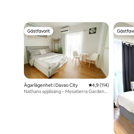
parkering | 1 sovrum Modern 50 kvm
Gästfavorit
Gästfavo
Gästfavorit
Gästfavo
Ägarlägenhet i Davao City
4,9 av 5 i genomsnitt
4,9 (114)
Nathans spjälsäng – Mesatierra Garden
Residences