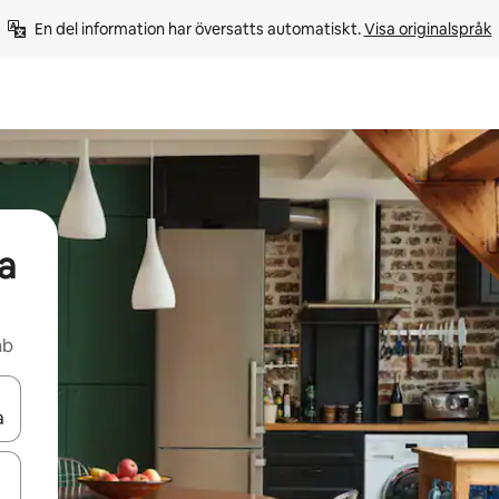
En del information har översatts automatiskt. 
Visa originalspråk
a
nb
d upp- och nedåtpilarna eller utforska genom att trycka eller svepa.