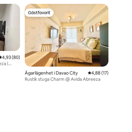
Gästfavorit
Gästfavorit
en
4,93 av 5 i genomsnittligt betyg, 80 omdömen
4,93 (80)
za |
aden
Ägarlägenhet i Davao City
4,88 av 5 i genomsnit
4,88 (17)
Rustik stuga Charm @ Avida Abreeza