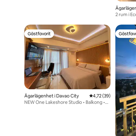
Ägarlägen
2 rum i E
Gästfavorit
Gästfavo
Gästfavorit
Gästfavo
Ägarlägenhet i Davao City
4,72 av 5 i genomsnit
4,72 (39)
NEW One Lakeshore Studio • Balkong •
SMX SM Lanang