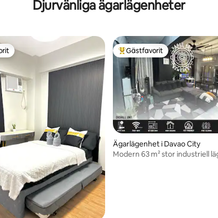
Djurvänliga ägarlägenheter
rit
Gästfavorit
rit
Populär gästfavorit
ligt betyg, 114 omdömen
Ägarlägenhet i Davao City
Modern 63 m² stor industriell l
med 2 sovrum och 1 badrum |
Hörnlägenhet