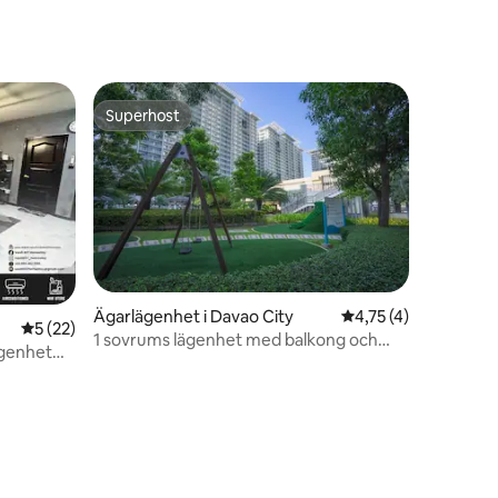
Superhost
Superhost
Ägarlägenhet i Davao City
4,75 av 5 i genomsn
4,75 (4)
5 av 5 i genomsnittligt betyg, 22 omdömen
5 (22)
1 sovrums lägenhet med balkong och
ägenhet
poolutsikt Enhet 736.