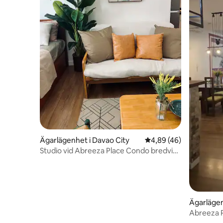
Ägarlägenhet i Davao City
4,89 av 5 i genomsnit
4,89 (46)
Studio vid Abreeza Place Condo bredvid
Abreeza Mall
Ägarlägen
Abreeza 
Lägenhet