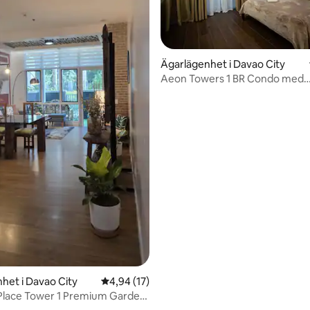
Ägarlägenhet i Davao City
Aeon Towers 1 BR Condo med
balkong/havsutsikt
tligt betyg, 46 omdömen
het i Davao City
4,94 av 5 i genomsnittligt betyg, 17 omdöm
4,94 (17)
Place Tower 1 Premium Garden