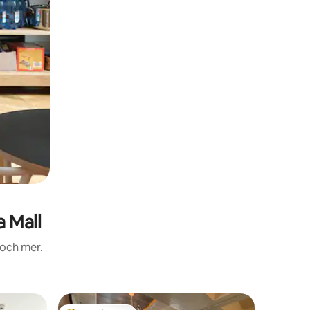
 Mall
 och mer.
Ägarläge