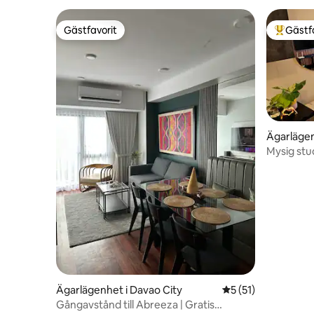
Gästfavorit
Gästf
Gästfavorit
Populär 
Ägarlägen
Mysig stu
över Abre
Ägarlägenhet i Davao City
5 av 5 i genomsnit
5 (51)
Gångavstånd till Abreeza | Gratis