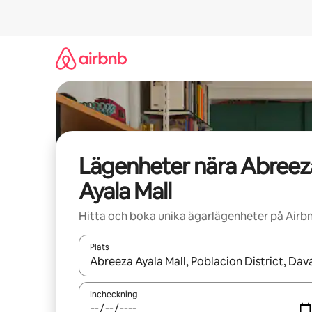
Hoppa
till
innehåll
Lägenheter nära Abreez
Ayala Mall
Hitta och boka unika ägarlägenheter på Airb
Plats
När resultaten är tillgängliga kan du navigera me
Incheckning