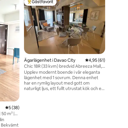
Gästfavorit
Gästfav
Populär gästfavorit
Gästfav
AbreezaP
condo/Wi
Fiberopti
fullt mö
Tower. D
komplexet
Abreeza 
restaura
pengar/va
bokhandel
som Starbuck
Ägarlägenhet i Davao City
4,95 av 5 i genomsnit
4,95 (61)
hörnenhe
till tak i
Chic 1BR (33 kvm) bredvid Abreeza Mall,
sovrumm
boka idag!
Upplev modernt boende i vår eleganta
säkerhet. 
lägenhet med 1 sovrum. Denna enhet
långsikti
har en rymlig layout med gott om
naturligt ljus, ett fullt utrustat kök och ett
mysigt vardagsrum. Sovrummet
erbjuder en bekväm dubbelsäng med
utdragbar och gott om förvaring. Dra
en
5 av 5 i genomsnittligt betyg, 38 omdömen
5 (38)
fördel av bekvämligheten med
 50 m² |
tvättmaskin och höghastighetsinternet.
din
Beläget bredvid Abreeza har du enkel
o! Bekvämt
tillgång till kollektivtrafik, shopping och