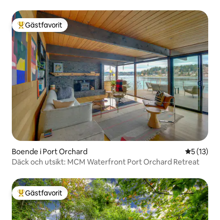
Gästfavorit
Populär gästfavorit
Boende i Port Orchard
5 av 5 i g
5 (13)
Däck och utsikt: MCM Waterfront Port Orchard Retreat
Gästfavorit
Populär gästfavorit