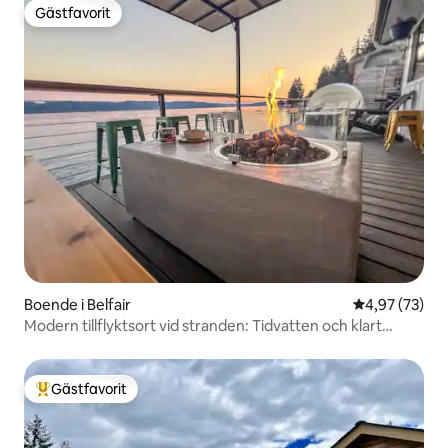
Gästfavorit
Gästfavorit
Boende i Belfair
4,97 av 5 i g
4,97 (73)
Modern tillflyktsort vid stranden: Tidvatten och klart
vatten.ᐟ.ᐟ
Gästfavorit
Populär gästfavorit