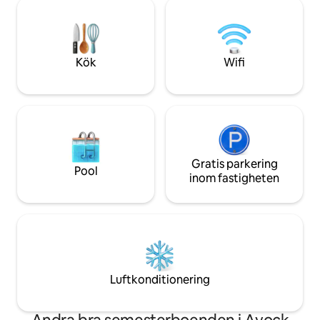
tvättmaskin/torktumlare, TV med appar
en destination i sig. Du kommer inte 
(ingen kabel) och WiFi. Perfekt
vilja lämna. Väluppfostrade husdjur är
tillflyktsort eller basläger för vandring,
välkomna. Supervänliga värdar som
utsikt över Hood-kanalen och ostron!
kommer att svara 
Läs beskrivningen och den ytterligare
frågor. Ha så kul!
Kök
Wifi
informationen nedan.
Gratis parkering
Pool
inom fastigheten
Luftkonditionering