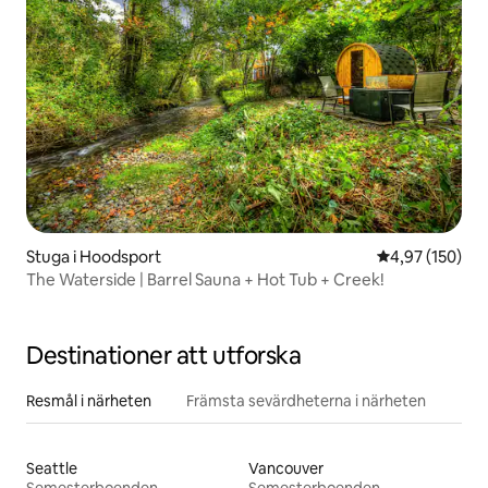
Stuga i Hoodsport
4,97 av 5 i ge
4,97 (150)
The Waterside | Barrel Sauna + Hot Tub + Creek!
Destinationer att utforska
Resmål i närheten
Främsta sevärdheterna i närheten
Seattle
Vancouver