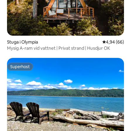
Stuga i Olympia
4,94 av 5 i g
4,94 (66)
Mysig A-ram vid vattnet | Privat strand | Husdjur OK
Superhost
Superhost