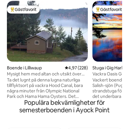
Gästfavorit
Gästfavorit
Populär gästfavorit
Populär gästfavor
Boende i Lilliwaup
4,97 av 5 i genomsnittligt bety
4,97 (228)
Stuga i Gig Harbor
Mysigt hem med altan och utsikt över
Vackra Oasis Get
Hood Canal nära ONP
Ta det lugnt på denna lugna naturliga
Vackert boende pre
tillflyktsort på vackra Hood Canal, bara
Salish-sjön (Puget Sound)! K
några minuter från Olympic National
strandstuga för att
Park och Hama Hama Oysters. Det
det underbara land
Populära bekvämligheter för
nybyggda 1-BR/1-badhuset är ca. 500
simma eller prome
kvm och har ett stort däck med grill,
och låt dina bekym
semesterboenden i Ayock Point
rymlig gård och vacker utsikt över Hood
Beläget vid Case I
Canal från däck (ingen tillgång till
Bay. Denna underbara stuga är full av
stranden). Boendet har en dubbelsäng,
roliga saker och bekv