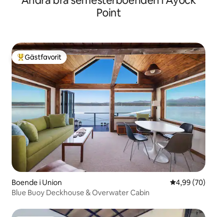
Andra bra semesterboenden i Ayock
Point
Gästfavorit
Populär gästfavorit
Boende i Union
4,99 av 5 i g
4,99 (70)
Blue Buoy Deckhouse & Overwater Cabin