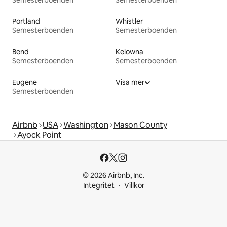
Semesterboenden
Semesterboenden
Portland
Whistler
Semesterboenden
Semesterboenden
Bend
Kelowna
Semesterboenden
Semesterboenden
Eugene
Visa mer
Semesterboenden
Airbnb
USA
Washington
Mason County
Ayock Point
© 2026 Airbnb, Inc.
Integritet
Villkor