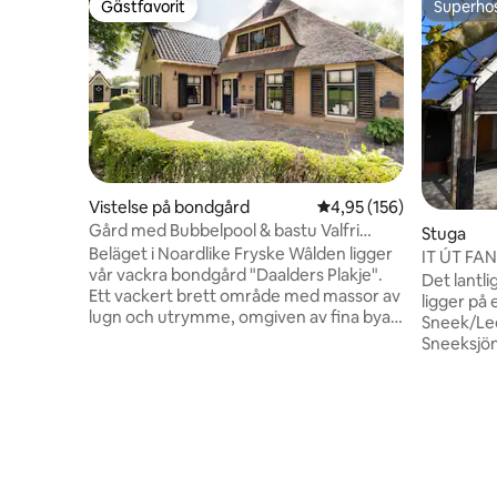
Gästfavorit
Superho
Gästfavorit
Superho
Vistelse på bondgård
4,95 av 5 i genomsnitt
4,95 (156)
Gård med Bubbelpool & bastu Valfri
Stuga
mancave
Beläget i Noardlike Fryske Wâlden ligger
IT ÚT FAN
vår vackra bondgård "Daalders Plakje".
hjärtat av
Det lantl
Ett vackert brett område med massor av
ligger på e
lugn och utrymme, omgiven av fina byar
Sneek/Lee
och städer. Bubbelpool och bastu ingår.
Sneeksjön och 
Mancave kan bokas som ett extra
med cykel
alternativ. Tillhandahålls: . Bastu •
Potten Bea
Bubbelpool • Wifi • Öppen spis • Stor
rörelse, 
trädgård med skyddad terrass! • Det
du återig
finns fri parkering. • Möjlighet att bo med
frisiska landsb
husdjur • Tvättmaskin och torktumlare •
kombinati
Bad • 2 stora TV-apparater •
Det frist