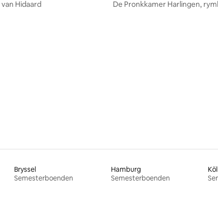
 van Hidaard
De Pronkkamer Harlingen, ryml
lägenhet i centrum
tligt betyg, 14 omdömen
Bryssel
Hamburg
Köl
Semesterboenden
Semesterboenden
Se