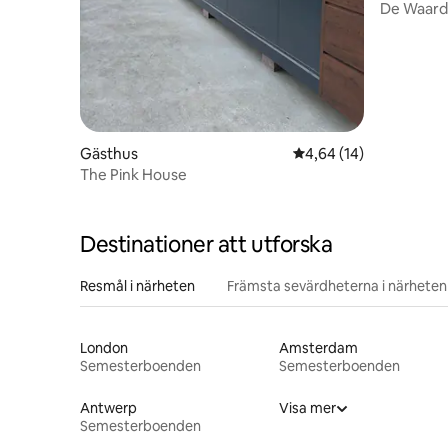
De Waard
Gästhus
4,64 av 5 i genomsnit
4,64 (14)
The Pink House
Destinationer att utforska
Resmål i närheten
Främsta sevärdheterna i närheten
London
Amsterdam
Semesterboenden
Semesterboenden
Antwerp
Visa mer
Semesterboenden