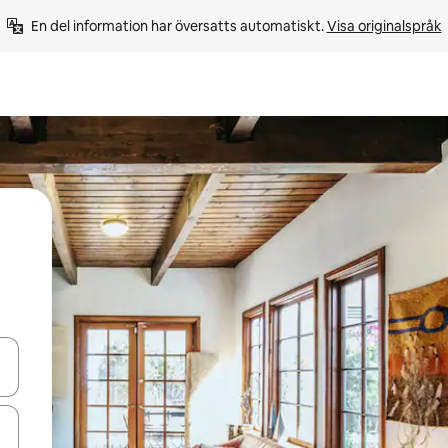
En del information har översatts automatiskt. 
Visa originalspråk
d upp- och nedåtpilarna eller utforska genom att trycka eller svepa.