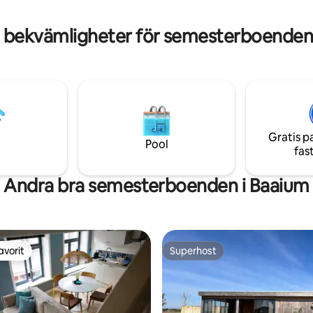
 möblerat och utrustat med all
Det finns ett B&B-rum. Frukost 
 bekvämligheter för semesterboenden
Gratis p
Pool
fas
Andra bra semesterboenden i Baaium
avorit
Superhost
gästfavorit
Superhost