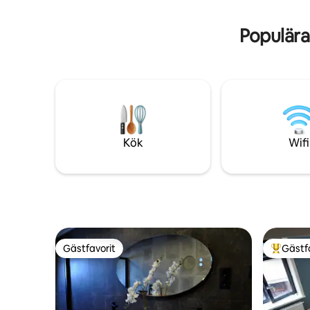
smakfullt
komfort.
Populära
Kök
Wifi
Gästfavorit
Gästf
Gästfavorit
Populär 