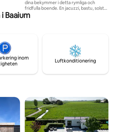
dina bekymmer i detta rymliga och
ingår.
fridfulla boende. En jacuzzi, bastu, solstol
 i Baaium
och elektriska boxfjädrar säkerställer att
du kan koppla av i en vacker miljö! Allt är
bara nytt och utrustat med alla
bekvämligheter. Som framgår av
bilderna finns ett skjul bakom huset. Du
kommer inte att störas av detta, det
finns lite eller ingen rörelse och verkligen
inte på natten.
arkering inom
Luftkonditionering
tigheten