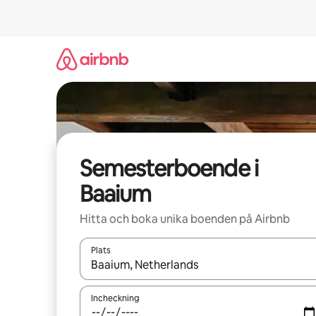
Hoppa
till
innehåll
Semesterboende i
Baaium
Hitta och boka unika boenden på Airbnb
Plats
När resultaten är tillgängliga kan du navigera me
Incheckning