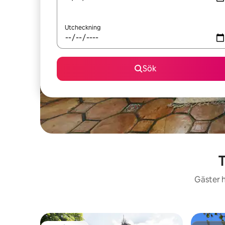
Utcheckning
Sök
T
Gäster h