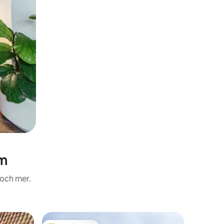
um
 och mer.
Boende