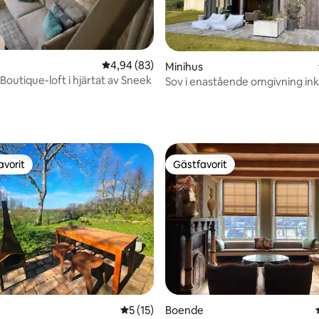
4,94 av 5 i genomsnittligt betyg, 83 omdöm
4,94 (83)
Minihus
 Boutique-loft i hjärtat av Sneek
Sov i enastående omgivning ink
frukost
tligt betyg, 43 omdömen
avorit
Gästfavorit
gästfavorit
Gästfavorit
5 av 5 i genomsnittligt betyg, 15 omdöm
5 (15)
Boende