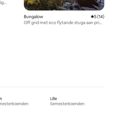
ig
Bungalow
5 av 5 i genomsnit
5 (14)
Off grid met eco flytande stuga aan prive
eiland
n
Lille
mesterboenden
Semesterboenden