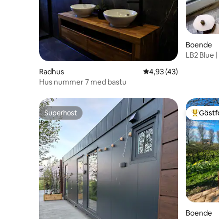
Boende
LB2 Blue |
Radhus
4,93 av 5 i genomsnit
4,93 (43)
Hus nummer 7 med bastu
Superhost
Gästf
Superhost
Populär 
Boende