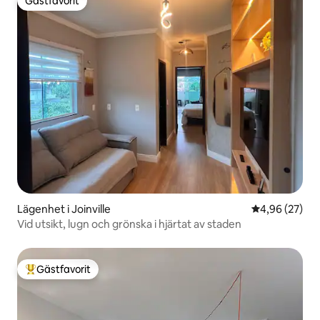
Gästfavorit
Gästfavorit
Lägenhet i Joinville
4,96 av 5 i g
4,96 (27)
Vid utsikt, lugn och grönska i hjärtat av staden
Gästfavorit
Populär gästfavorit