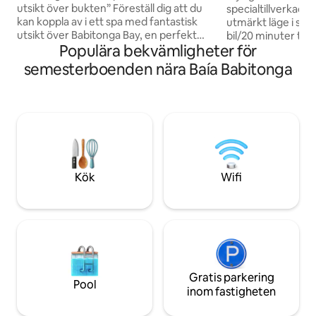
utsikt över bukten” Föreställ dig att du
specialtillverkade
kan koppla av i ett spa med fantastisk
utmärkt läge i st
utsikt över Babitonga Bay, en perfekt
bil/20 minuter till
Populära bekvämligheter för
tillflyktsort för par och mindre familjer.
och Bolshoi-teater
som vill varva ner och njuta av speciella
restauranger, apo
semesterboenden nära Baía Babitonga
stunder, oavsett om det är en
parker. Automatis
solnedgång på altanen eller en lugn natt
byggnad, planer
under stjärnorna Höjdpunkter: Spa med
utrymmen, inklude
en privilegierad utsikt • Privat miljö •
(inte uppvärmd), 
Natur Sänglinne och badlakan av
en marknad. Jag v
utmärkt kvalitet ingår 💙En plats för
varje detalj av di
avkoppling, gemenskap och
korrekt hygien, tyd
oförglömliga minnen.
och uppmärksamhet
Kök
Wifi
Gratis parkering
Pool
inom fastigheten