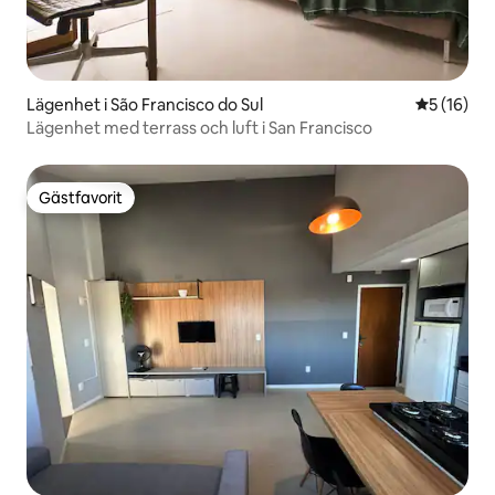
Lägenhet i São Francisco do Sul
5 av 5 i g
5 (16)
Lägenhet med terrass och luft i San Francisco
Gästfavorit
Gästfavorit