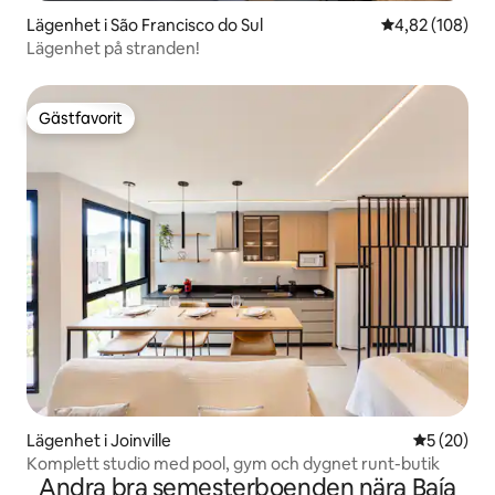
Lägenhet i São Francisco do Sul
4,82 av 5 i ge
4,82 (108)
Lägenhet på stranden!
Gästfavorit
Gästfavorit
Lägenhet i Joinville
5 av 5 i g
5 (20)
Komplett studio med pool, gym och dygnet runt-butik
Andra bra semesterboenden nära Baía