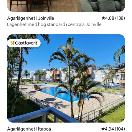
Ägarlägenhet i Joinville
4,88 av 5 i ge
4,88 (138)
Lägenhet med hög standard i centrala Joinville
Gästfavorit
Populär gästfavorit
Ägarlägenhet i Itapoá
4,94 av 5 i ge
4,94 (104)