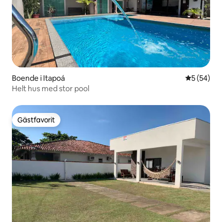
Boende i Itapoá
5 av 5 i g
5 (54)
Helt hus med stor pool
Gästfavorit
Gästfavorit