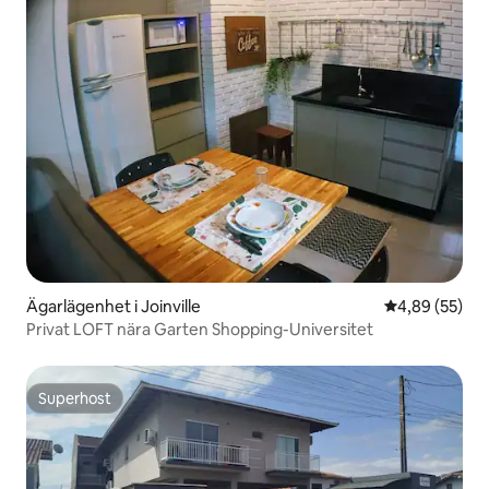
Ägarlägenhet i Joinville
4,89 av 5 i g
4,89 (55)
Privat LOFT nära Garten Shopping-Universitet
Superhost
Superhost