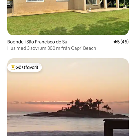
Boende i São Francisco do Sul
5 av 5 i g
5 (46)
Hus med 3 sovrum 300 m från Capri Beach
Gästfavorit
Populär gästfavorit