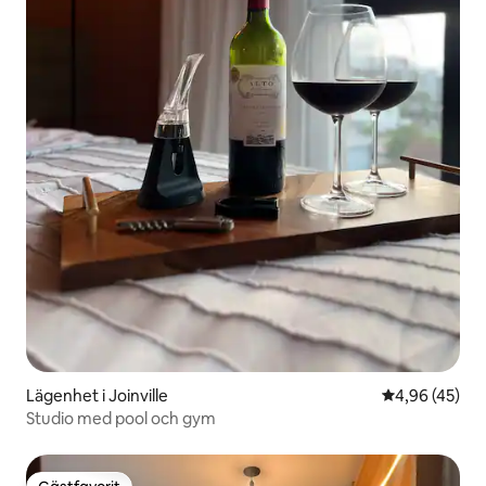
Lägenhet i Joinville
4,96 av 5 i g
4,96 (45)
Studio med pool och gym