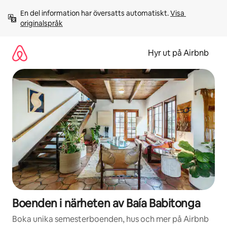
Hoppa
En del information har översatts automatiskt. 
Visa 
till
originalspråk
innehåll
Hyr ut på Airbnb
Boenden i närheten av Baía Babitonga
Boka unika semesterboenden, hus och mer på Airbnb