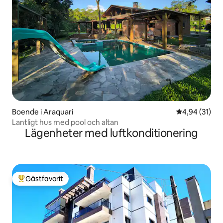
Boende i Araquari
4,94 av 5 i g
4,94 (31)
Lantligt hus med pool och altan
Lägenheter med luftkonditionering
Gästfavorit
Populär gästfavorit