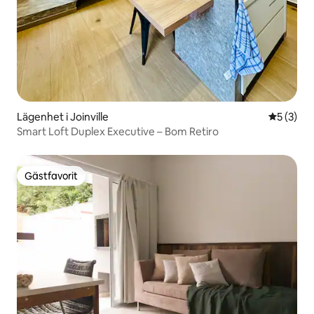
Lägenhet i Joinville
5 av 5 i 
5 (3)
Smart Loft Duplex Executive – Bom Retiro
Gästfavorit
Gästfavorit