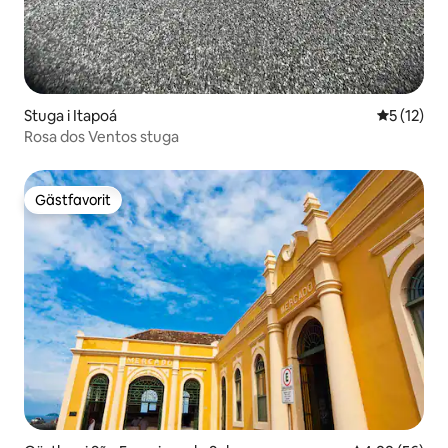
Stuga i Itapoá
5 av 5 i g
5 (12)
Rosa dos Ventos stuga
Gästfavorit
Gästfavorit