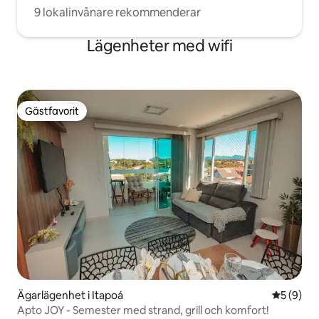
9 lokalinvånare rekommenderar
Lägenheter med wifi
Gästfavorit
Gästfavorit
Ägarlägenhet i Itapoá
5 av 5 i 
5 (9)
Apto JOY - Semester med strand, grill och komfort!