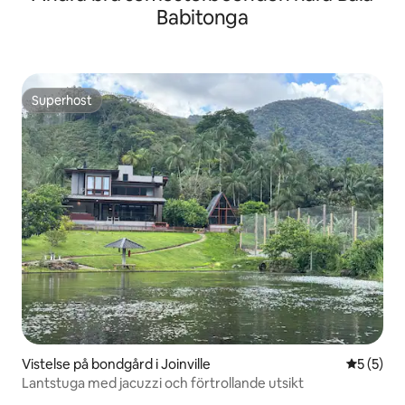
Babitonga
Superhost
Superhost
Vistelse på bondgård i Joinville
5 av 5 i 
5 (5)
Lantstuga med jacuzzi och förtrollande utsikt