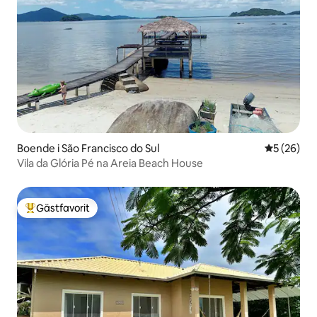
Boende i São Francisco do Sul
5 av 5 i g
5 (26)
Vila da Glória Pé na Areia Beach House
Gästfavorit
Populär gästfavorit