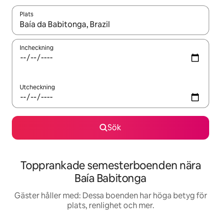
Plats
När resultaten är tillgängliga kan du navigera med upp- och ned
Incheckning
Utcheckning
Sök
Topprankade semesterboenden nära
Baía Babitonga
Gäster håller med: Dessa boenden har höga betyg för
plats, renlighet och mer.