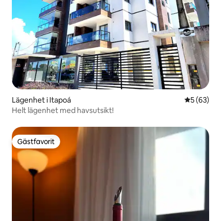
Lägenhet i Itapoá
5 av 5 i g
5 (63)
Helt lägenhet med havsutsikt!
Gästfavorit
Gästfavorit