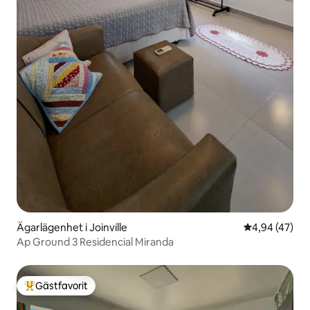
Ägarlägenhet i Joinville
4,94 av 5 i g
4,94 (47)
Ap Ground 3 Residencial Miranda
Gästfavorit
Populär gästfavorit