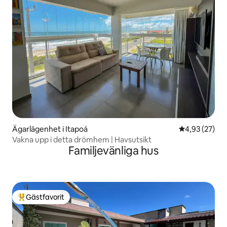
Ägarlägenhet i Itapoá
4,93 av 5 i g
4,93 (27)
Vakna upp i detta drömhem | Havsutsikt
Familjevänliga hus
Gästfavorit
Populär gästfavorit