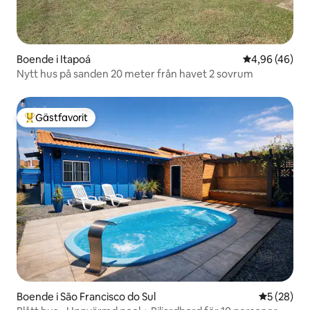
Boende i Itapoá
4,96 av 5 i g
4,96 (46)
Nytt hus på sanden 20 meter från havet 2 sovrum
Gästfavorit
Populär gästfavorit
Boende i São Francisco do Sul
5 av 5 i g
5 (28)