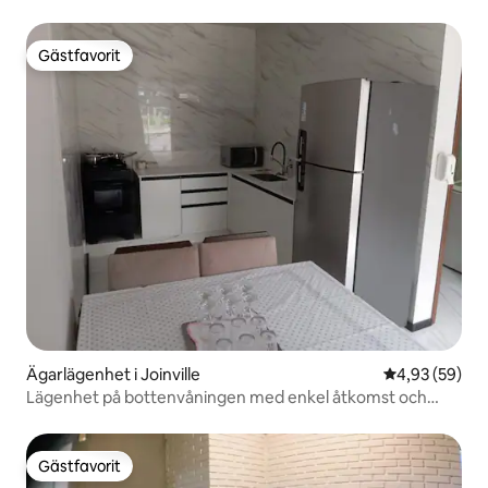
Gästfavorit
Gästfavorit
Ägarlägenhet i Joinville
4,93 av 5 i g
4,93 (59)
Lägenhet på bottenvåningen med enkel åtkomst och
komfort
Gästfavorit
Gästfavorit