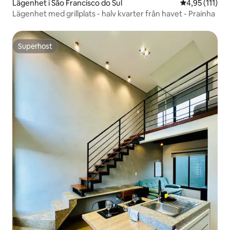
Lägenhet i São Francisco do Sul
4,95 av 5 i g
4,95 (111)
Lägenhet med grillplats - halv kvarter från havet - Prainha
Superhost
Superhost