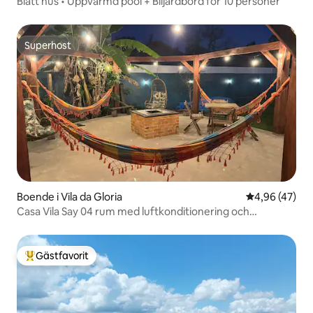
Blått hus • Uppvärmd pool + Biljardbord för 10 personer
Superhost
Superhost
Boende i Vila da Gloria
4,96 av 5 i g
4,96 (47)
Casa Vila Say 04 rum med luftkonditionering och
uppvärmd pool
Gästfavorit
Populär gästfavorit