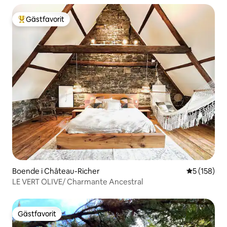
Gästfavorit
Populär gästfavorit
Boende i Château-Richer
5 av 5 i ge
5 (158)
LE VERT OLIVE/ Charmante Ancestral
Gästfavorit
Gästfavorit