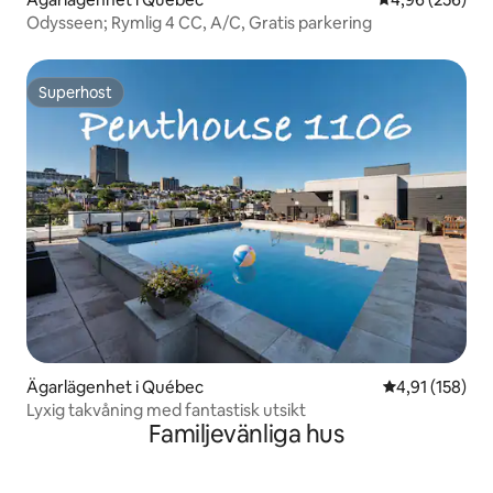
Odysseen; Rymlig 4 CC, A/C, Gratis parkering
Superhost
Superhost
Ägarlägenhet i Québec
4,91 av 5 i ge
4,91 (158)
Lyxig takvåning med fantastisk utsikt
Familjevänliga hus