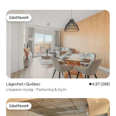
Gästfavorit
Gästfavorit
Lägenhet i Québec
4,97 av 5 i ge
4,97 (298)
L'espace mysig - Parkering & Gym
Gästfavorit
Gästfavorit