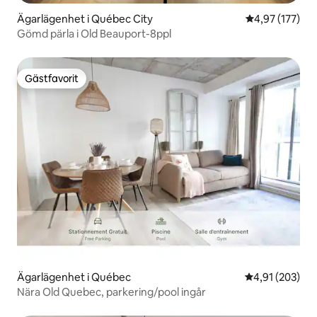
Ägarlägenhet i Québec City
4,97 av 5 i ge
4,97 (177)
Gömd pärla i Old Beauport-8ppl
Gästfavorit
Gästfavorit
Ägarlägenhet i Québec
4,91 av 5 i ge
4,91 (203)
Nära Old Quebec, parkering/pool ingår