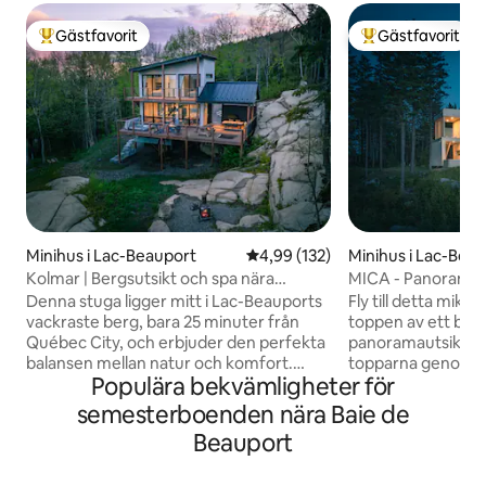
Gästfavorit
Gästfavorit
Populär gästfavorit
Populär gästfavor
Minihus i Lac-Beauport
4,99 av 5 i genomsnittligt bet
4,99 (132)
Minihus i Lac-Bea
Kolmar | Bergsutsikt och spa nära
MICA - Panoramau
Quebec City
Quebec City
Denna stuga ligger mitt i Lac-Beauports
Fly till detta mikr
vackraste berg, bara 25 minuter från
toppen av ett ber
Québec City, och erbjuder den perfekta
panoramautsikten
balansen mellan natur och komfort.
topparna genom d
Populära bekvämligheter för
Beläget i Domaine Le Maelström, njut av
Koppla av i bubbelp
aktiviteter som vandring, mountainbike,
oavsett årstid, me
semesterboenden nära Baie de
snöskor, skidåkning eller yoga på den
vackraste solned
Beauport
rymliga terrassen med en inbyggd
denna dolda pärla i
hängmatta. Perfekt för friluftsälskare
kanadensiska bor