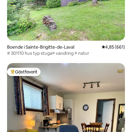
Boende i Sainte-Brigitte-de-Laval
4,85 av 5 i ge
4,85 (661)
# 301110 hus typ stuga¤ vandring ¤ natur
Gästfavorit
Populär gästfavorit