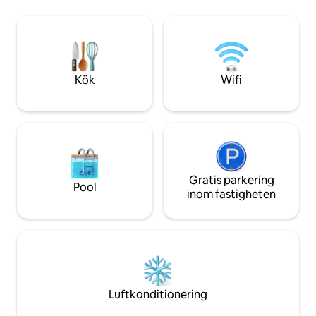
och de som söker lugn och ro. Koppla av,
kombinerar komfor
ladda om och fördjupa dig i naturens
under alla årstider
skönhet. En sann bergsretreat, perfekt
oförglömlig upple
för både äventyr och avkoppling.
mytiska staden Q
världsarvslista.
Kök
Wifi
Gratis parkering
Pool
inom fastigheten
Luftkonditionering