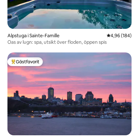
Alpstuga i Sainte-Famille
4,96 av 5 i ge
4,96 (184)
Oas av lugn: spa, utsikt över floden, öppen spis
Gästfavorit
Populär gästfavorit