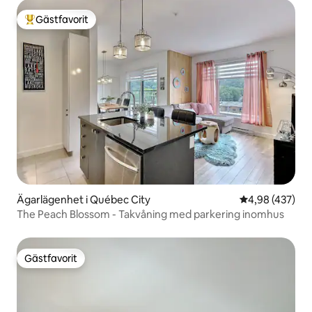
Gästfavorit
Populär gästfavorit
Ägarlägenhet i Québec City
4,98 av 5 i ge
4,98 (437)
The Peach Blossom - Takvåning med parkering inomhus
Gästfavorit
Gästfavorit