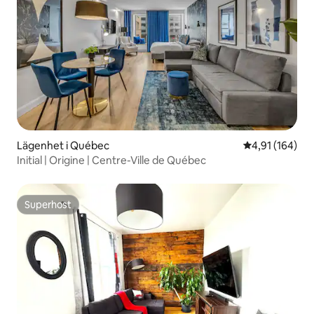
Lägenhet i Québec
4,91 av 5 i ge
4,91 (164)
Initial | Origine | Centre-Ville de Québec
Superhost
Superhost