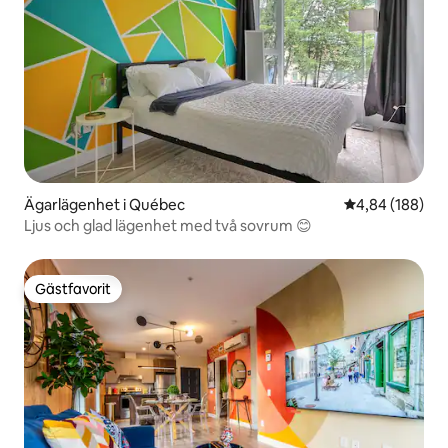
Ägarlägenhet i Québec
4,84 av 5 i ge
4,84 (188)
Ljus och glad lägenhet med två sovrum 😊
Gästfavorit
Gästfavorit