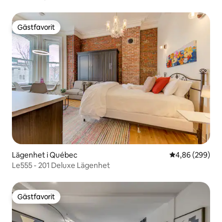
Gästfavorit
Gästfavorit
Lägenhet i Québec
4,86 av 5 i ge
4,86 (299)
Le555 - 201 Deluxe Lägenhet
Gästfavorit
Gästfavorit