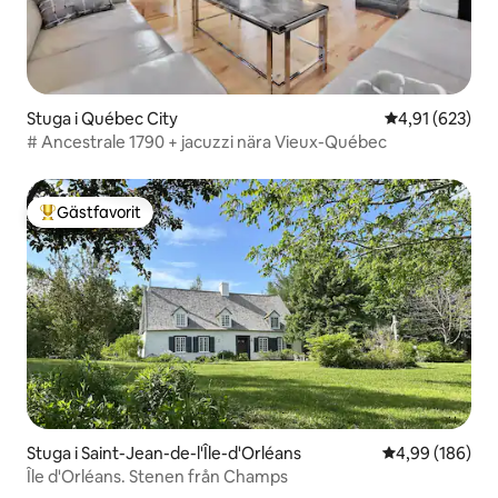
Stuga i Québec City
4,91 av 5 i ge
4,91 (623)
# Ancestrale 1790 + jacuzzi nära Vieux-Québec
Gästfavorit
Populär gästfavorit
Stuga i Saint-Jean-de-l'Île-d'Orléans
4,99 av 5 i ge
4,99 (186)
Île d'Orléans. Stenen från Champs