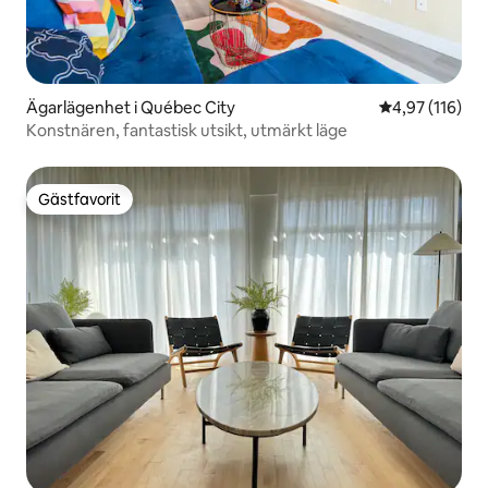
Ägarlägenhet i Québec City
4,97 av 5 i ge
4,97 (116)
Konstnären, fantastisk utsikt, utmärkt läge
Gästfavorit
Gästfavorit