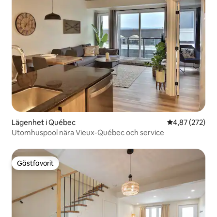
Lägenhet i Québec
4,87 av 5 i ge
4,87 (272)
Utomhuspool nära Vieux-Québec och service
Gästfavorit
Gästfavorit