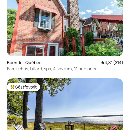
Boende i Québec
4,81 av 5 i ge
4,81 (314)
Familjehus, biljard, spa, 4 sovrum, 11 personer
Gästfavorit
Populär gästfavorit