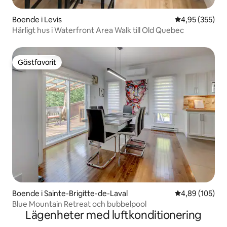
Boende i Levis
4,95 av 5 i ge
4,95 (355)
Härligt hus i Waterfront Area Walk till Old Quebec
Gästfavorit
Gästfavorit
Boende i Sainte-Brigitte-de-Laval
4,89 av 5 i ge
4,89 (105)
Blue Mountain Retreat och bubbelpool
Lägenheter med luftkonditionering