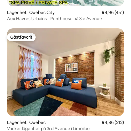
Lägenhet i Québec City
4,96 av 5 i ge
4,96 (451)
Aux Havres Urbains - Penthouse på 3:e Avenue
Gästfavorit
Gästfavorit
Lägenhet i Québec
4,86 av 5 i ge
4,86 (212)
Vacker lägenhet på 3rd Avenue i Limoilou