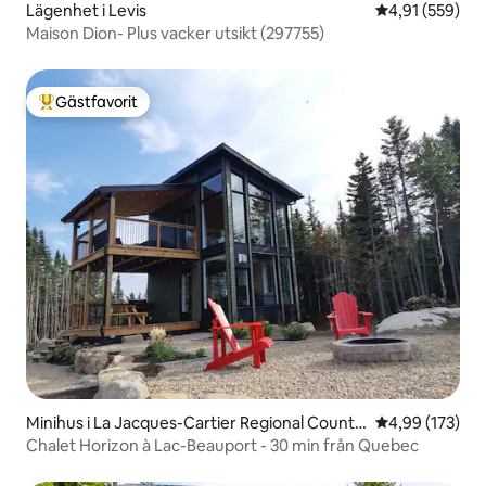
Lägenhet i Levis
4,91 av 5 i ge
4,91 (559)
Maison Dion- Plus vacker utsikt (297755)
Gästfavorit
Populär gästfavorit
Minihus i La Jacques-Cartier Regional County
4,99 av 5 i ge
4,99 (173)
Municipality
Chalet Horizon à Lac-Beauport - 30 min från Quebec