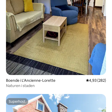
Boende i L'Ancienne-Lorette
4,93 av 5 i ge
4,93 (282)
Naturen i staden
Superhost
Superhost