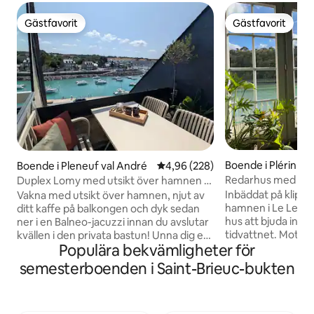
Gästfavorit
Gästfavorit
Gästfavorit
Gästfavorit
Boende i Plérin
Boende i Pleneuf val André
4,96 av 5 i genomsnittligt bety
4,96 (228)
Redarhus med hav
Duplex Lomy med utsikt över hamnen –
Bastu och bubbelbad – GR34
Inbäddat på klippan
Vakna med utsikt över hamnen, njut av
hamnen i Le Legu
ditt kaffe på balkongen och dyk sedan
hus att bjuda in d
ner i en Balneo-jacuzzi innan du avslutar
tidvattnet. Mot s
kvällen i den privata bastun! Unna dig en
Populära bekvämligheter för
bländas av solupp
oförglömlig vistelse i Bretagne med
översvämmas av lj
familjen eller som ett par - Utsikt över
semesterboenden i Saint-Brieuc-bukten
ett grått väder, i 
havet och hamnen från
erbjuder utsikten
vardagsrummet, balkongen och
alltid är överraska
sovutrymmet - 180x90 BalneoJacuzzi