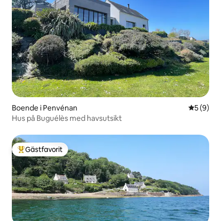
Boende i Penvénan
5 av 5 i 
5 (9)
Hus på Buguélès med havsutsikt
Gästfavorit
Populär gästfavorit