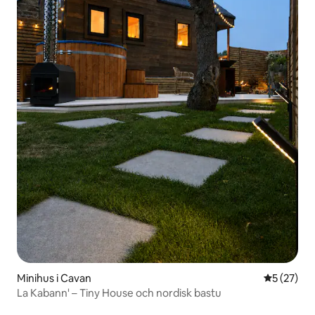
Minihus i Cavan
5 av 5 i g
5 (27)
La Kabann' – Tiny House och nordisk bastu