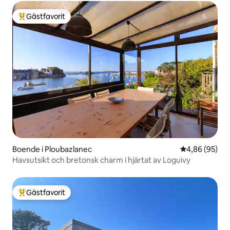
Gästfavorit
Populär gästfavorit
Boende i Ploubazlanec
4,86 av 5 i g
4,86 (95)
Havsutsikt och bretonsk charm i hjärtat av Loguivy
Gästfavorit
Populär gästfavorit