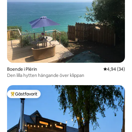
Boende i Plérin
4,94 av 5 i g
4,94 (34)
Den lilla hytten hängande över klippan
Gästfavorit
Populär gästfavorit