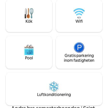
Älskare av prome
och regndusch - Bastu - 160-säng med
kunna prägla GR3
elektrisk spis - GR34 /
St-Brieuc. Huset är 
Tulltjänstemännens stig i närheten -
personer med fun
Utrustat kök, Wi-Fi, sängkläder ingår -
Privat Parkering Husdjur ÄR välkomna
Kök
Wifi
Gratis parkering
Pool
inom fastigheten
Luftkonditionering