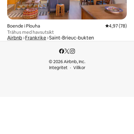
Boende i Plouha
4,97 av 5 i g
4,97 (78)
Trähus med havsutsikt
Airbnb
Frankrike
Saint-Brieuc-bukten
© 2026 Airbnb, Inc.
Integritet
Villkor