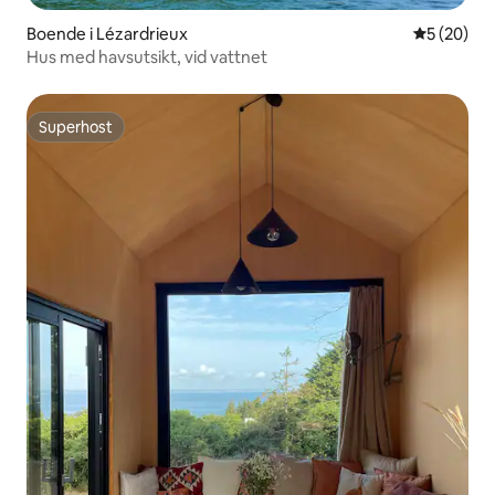
Boende i Lézardrieux
5 av 5 i g
5 (20)
Hus med havsutsikt, vid vattnet
Superhost
Superhost