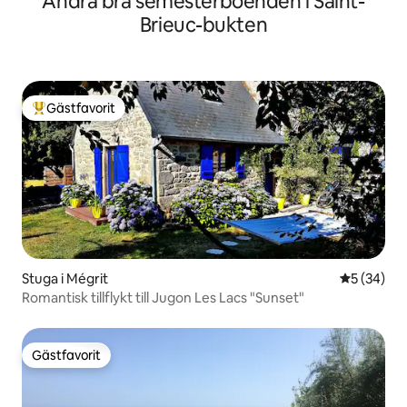
Andra bra semesterboenden i Saint-
Brieuc-bukten
Gästfavorit
Populär gästfavorit
Stuga i Mégrit
5 av 5 i g
5 (34)
Romantisk tillflykt till Jugon Les Lacs "Sunset"
Gästfavorit
Gästfavorit