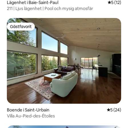
Lägenhet i Baie-Saint-Paul
5 av 5 i g
5 (12)
211 | Ljus lägenhet | Pool och mysig atmosfär
Gästfavorit
Gästfavorit
Boende i Saint-Urbain
5 av 5 i g
5 (24)
Villa Au-Pied-des-Étoiles