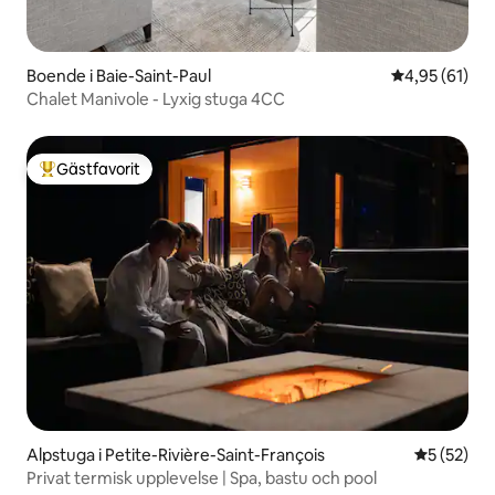
Boende i Baie-Saint-Paul
4,95 av 5 i g
4,95 (61)
Chalet Manivole - Lyxig stuga 4CC
Gästfavorit
Populär gästfavorit
Alpstuga i Petite-Rivière-Saint-François
5 av 5 i g
5 (52)
Privat termisk upplevelse | Spa, bastu och pool