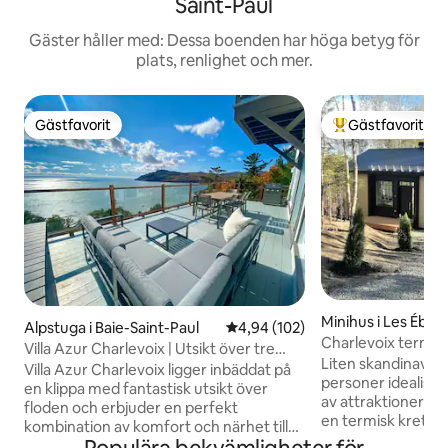
Saint-Paul
Gäster håller med: Dessa boenden har höga betyg för
plats, renlighet och mer.
Gästfavorit
Gästfavorit
Gästfavorit
Populär gästfavor
Minihus i Les Ébo
Alpstuga i Baie-Saint-Paul
4,94 av 5 i genomsnittligt bety
4,94 (102)
Charlevoix termisk
Villa Azur Charlevoix | Utsikt över tre
Liten skandinavisk
våningar
Villa Azur Charlevoix ligger inbäddat på
personer idealiskt 
en klippa med fantastisk utsikt över
av attraktionerna 
floden och erbjuder en perfekt
en termisk krets (
kombination av komfort och närhet till
hammam) Mycket in
naturen. Panoramafönstren gör att du