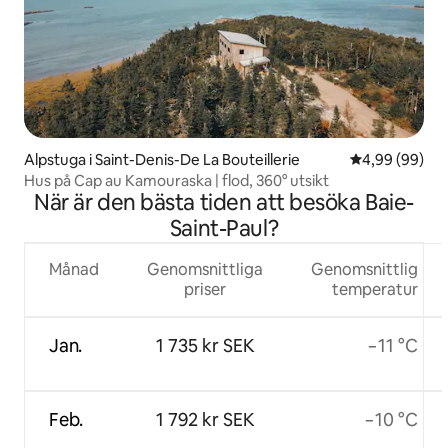
Alpstuga i Saint-Denis-De La Bouteillerie
4,99 av 5 i g
4,99 (99)
Hus på Cap au Kamouraska | flod, 360° utsikt
När är den bästa tiden att besöka Baie-
Saint-Paul?
Månad
Genomsnittliga
Genomsnittlig
priser
temperatur
Jan.
1 735 kr SEK
−11 °C
Feb.
1 792 kr SEK
−10 °C