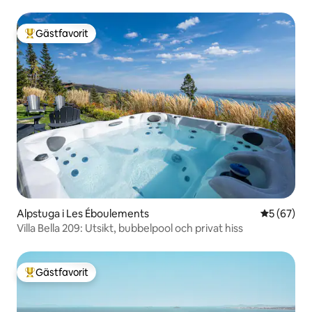
Gästfavorit
Populär gästfavorit
Alpstuga i Les Éboulements
5 av 5 i g
5 (67)
Villa Bella 209: Utsikt, bubbelpool och privat hiss
Gästfavorit
Populär gästfavorit