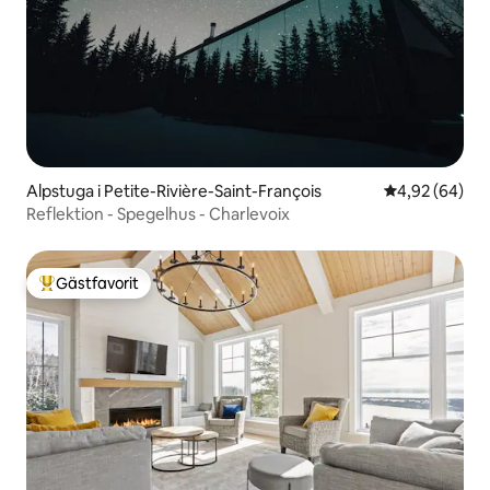
Alpstuga i Petite-Rivière-Saint-François
4,92 av 5 i g
4,92 (64)
Reflektion - Spegelhus - Charlevoix
Gästfavorit
Populär gästfavorit