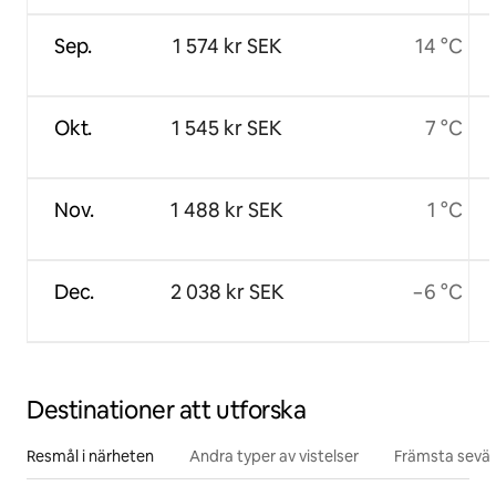
Sep.
1 574 kr SEK
14 °C
Okt.
1 545 kr SEK
7 °C
Nov.
1 488 kr SEK
1 °C
Dec.
2 038 kr SEK
−6 °C
Destinationer att utforska
Resmål i närheten
Andra typer av vistelser
Främsta sevär