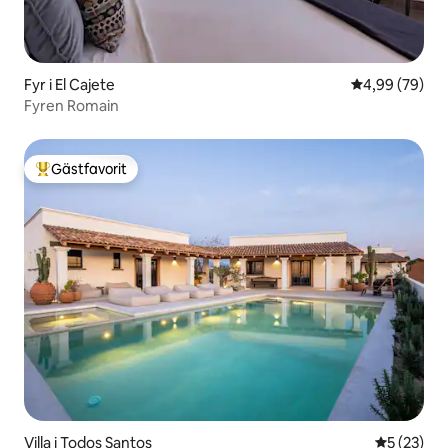
Fyr i El Cajete
4,99 av 5 i g
4,99 (79)
Fyren Romain
Gästfavorit
Populär gästfavorit
Villa i Todos Santos
5 av 5 i g
5 (23)