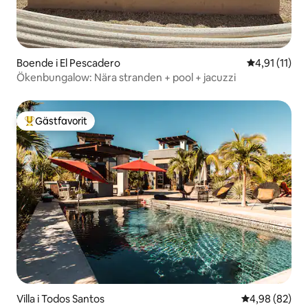
Boende i El Pescadero
4,91 av 5 i 
4,91 (11)
Ökenbungalow: Nära stranden + pool + jacuzzi
Gästfavorit
Populär gästfavorit
Villa i Todos Santos
4,98 av 5 i g
4,98 (82)