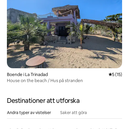
Boende i La Trinadad
5 av 5 i g
5 (15)
House on the beach / Hus på stranden
Destinationer att utforska
Andra typer av vistelser
Saker att göra