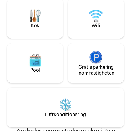
eller bara koppla av vid poolen är Casa
utomhus dubbelsä
Mono den perfekta platsen för att varva
av mango-, banan-
ner. Beläget i Barrio Viejo San Juan, 4
ligger nära en up
minuters bilresa till centro/centrum, 15
POOL som filtreras
minuters promenad. Fullt utrustat kök
Kök
Wifi
och episk utomhusgrill.
Gratis parkering
Pool
inom fastigheten
Luftkonditionering