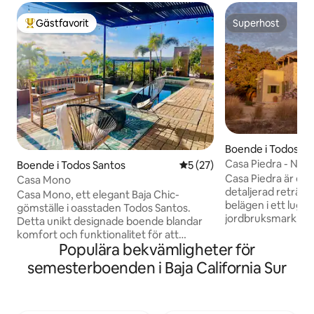
Gästfavorit
Superhost
Populär gästfavorit
Superhost
Boende i Todos Sa
Casa Piedra - Nära 
Boende i Todos Santos
5 av 5 i genomsnittligt be
5 (27)
Casa Piedra är en 
Casa Mono
detaljerad reträt
Casa Mono, ett elegant Baja Chic-
belägen i ett lugn
gömställe i oasstaden Todos Santos.
jordbruksmark, b
Detta unikt designade boende blandar
till en av Mexikos 
komfort och funktionalitet för att
stränder. Boendet 
Populära bekvämligheter för
erbjuda dig en autentisk vistelse. Njut av
vardagsrum och e
rymliga områden, vidsträckt havs- och
semesterboenden i Baja California Sur
öppnar till en pala
palmskogsutsikt, spektakulära
primära sovrumme
solnedgångar! Oavsett om du är här för
för två, plus en bä
att arbeta på distans, utforska, surfa
taket erbjuder hav