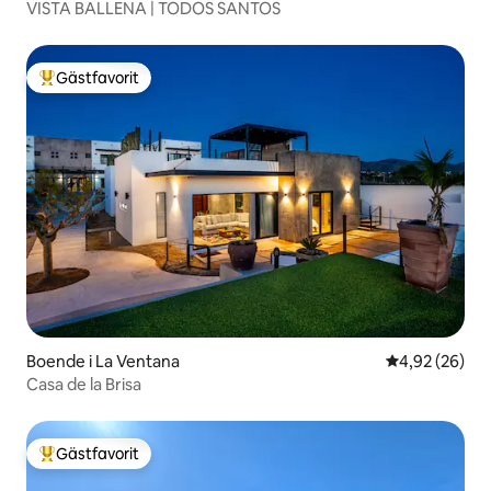
VISTA BALLENA | TODOS SANTOS
Gästfavorit
Populär gästfavorit
Boende i La Ventana
4,92 av 5 i g
4,92 (26)
Casa de la Brisa
Gästfavorit
Populär gästfavorit