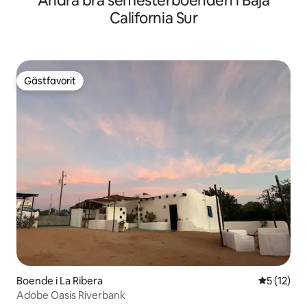
Andra bra semesterboenden i Baja
California Sur
Gästfavorit
Gästfavorit
Boende i La Ribera
5 av 5 i g
5 (12)
Adobe Oasis Riverbank