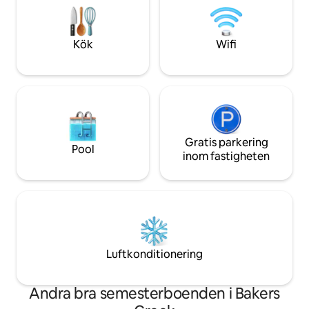
omedelbart förflyttad till en värld av
och vitalisering. V
kustnära lycka. Boka din vistelse och
antingen havet ell
skapa oförglömliga minnen.
Kök
Wifi
Gratis parkering
Pool
inom fastigheten
Luftkonditionering
Andra bra semesterboenden i Bakers