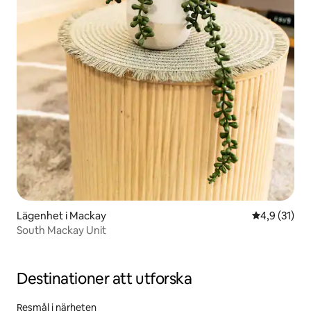
Lägenhet i Mackay
4,9 av 5 i g
4,9 (31)
South Mackay Unit
Destinationer att utforska
Resmål i närheten