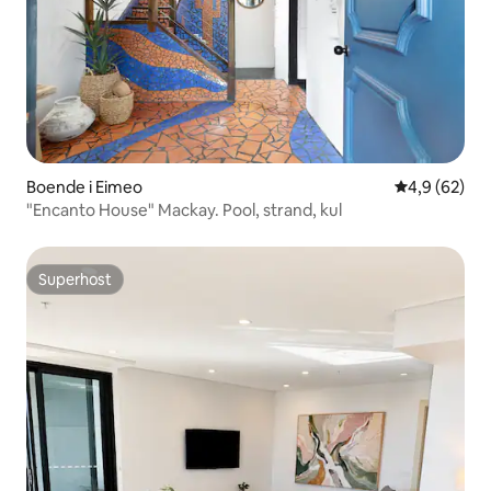
Boende i Eimeo
4,9 av 5 i g
4,9 (62)
"Encanto House" Mackay. Pool, strand, kul
Superhost
Superhost