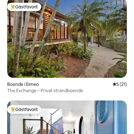
Gästfavorit
Populär gästfavorit
Boende i Eimeo
5 av 5 i g
5 (21)
The Exchange – Privat strandboende
Gästfavorit
Populär gästfavorit