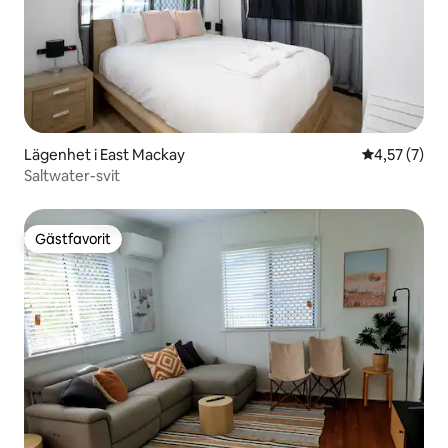
Lägenhet i East Mackay
4,57 av 5 i 
4,57 (7)
Saltwater-svit
Gästfavorit
Gästfavorit