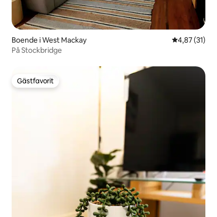
Boende i West Mackay
4,87 av 5 i g
4,87 (31)
På Stockbridge
Gästfavorit
Gästfavorit