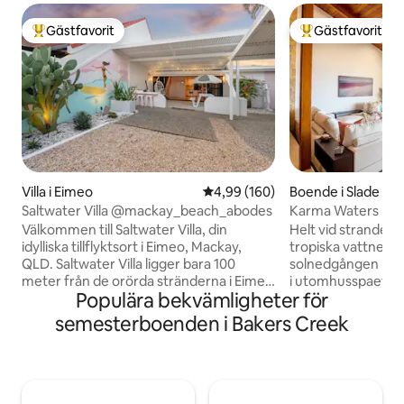
Gästfavorit
Gästfavorit
Populär gästfavorit
Populär gästfavor
Villa i Eimeo
4,99 av 5 i genomsnittligt bety
4,99 (160)
Boende i Slade Poi
Saltwater Villa @mackay_beach_abodes
Karma Waters hus 
havsutsikt
Välkommen till Saltwater Villa, din
Helt vid stranden,
idylliska tillflyktsort i Eimeo, Mackay,
tropiska vattnet i 
QLD. Saltwater Villa ligger bara 100
solnedgången med 
meter från de orörda stränderna i Eimeo
i utomhusspaet ell
Populära bekvämligheter för
Beach och erbjuder den ultimata
direkt ut till kusten
kustsemestern. Kliv in genom den livliga
den öppna planlös
semesterboenden i Bakers Creek
rosa entrén och låt dig förtrollas av den
altanen ger alla u
unika fasaden på detta hem inspirerat av
sig, så oavsett om
Medelhavet och Palm Springs. Vandra
familjesemester, 
genom kaktusträdgården, beundra den
eller en lugn helg f
fängslande väggmålningen och känn dig
utrymme för avko