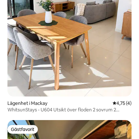
Lägenhet i Mackay
4,75 av 5 i
4,75 (4)
WhitsunStays - U604 Utsikt över floden 2 sovrum 2
badrum AC
Gästfavorit
Gästfavorit