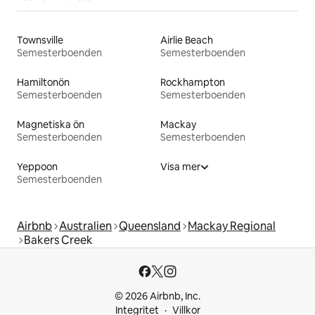
Townsville
Airlie Beach
Semesterboenden
Semesterboenden
Hamiltonön
Rockhampton
Semesterboenden
Semesterboenden
Magnetiska ön
Mackay
Semesterboenden
Semesterboenden
Yeppoon
Visa mer
Semesterboenden
Airbnb
Australien
Queensland
Mackay Regional
Bakers Creek
© 2026 Airbnb, Inc.
Integritet
Villkor