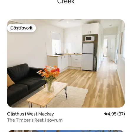
Creek
Gästfavorit
Gästfavorit
Gästhus i West Mackay
4,95 av 5 i g
4,95 (37)
The Timber's Rest 1 sovrum