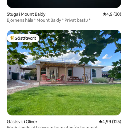
Stuga i Mount Baldy
4,9 av 5 i g
4,9 (30)
Björnens håla * Mount Baldy * Privat bastu *
Gästfavorit
Populär gästfavorit
Gästsvit i Oliver
4,99 av 5 i ge
4,99 (125)
Förtjusande ett sovrum hem utanför hemmet