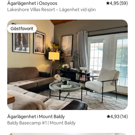
Ägarlägenhet i Osoyoos
4,95 av 5 i g
4,95 (59)
Lakeshore Villas Resort – Lägenhet vid sjön
Gästfavorit
Gästfavorit
Ägarlägenhet i Mount Baldy
4,93 av 5 i g
4,93 (14)
Baldy Basecamp #1 | Mount Baldy