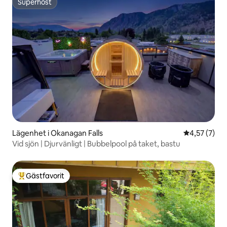
Superhost
Superhost
Lägenhet i Okanagan Falls
4,57 av 5 i 
4,57 (7)
Vid sjön | Djurvänligt | Bubbelpool på taket, bastu
Gästfavorit
Populär gästfavorit