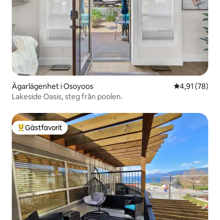
Ägarlägenhet i Osoyoos
4,91 av 5 i g
4,91 (78)
Lakeside Oasis, steg från poolen.
Gästfavorit
Populär gästfavorit