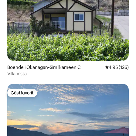
Boende i Okanagan-Similkameen C
4,95 av 5 i ge
4,95 (126)
Villa Vista
Gästfavorit
Gästfavorit