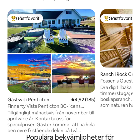
Gästfavorit
Gästfavorit
Populär gästfavorit
Populär gästfavor
Ranch i Rock Cree
Fossen's Guest Lo
anpassat timmerh
Dra dig tillbaka ti
timmerstuga; en d
boskapsranch. Kopp
Gästsvit i Penticton
4,92 av 5 i genomsnittligt bet
4,92 (185)
som naturen har at
Finnerty Vista Penticton BC-licens
Perfekt för en aff
H884336632
Tillgängligt månadsvis från november till
familjeåterförenin
april varje år. Kontakta oss för
semester. Omgive
specialpriser. Gäster kommer att ha hela
regeringsområde är
den övre fristående delen på två
helt på egen hand. Flyt eller bada i Kett
Populära bekvämligheter för
våningar i huset. Ägarna har en privat