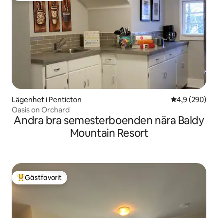
Lägenhet i Penticton
4,9 av 5 i ge
4,9 (290)
Oasis on Orchard
Andra bra semesterboenden nära Baldy
Mountain Resort
Gästfavorit
Populär gästfavorit