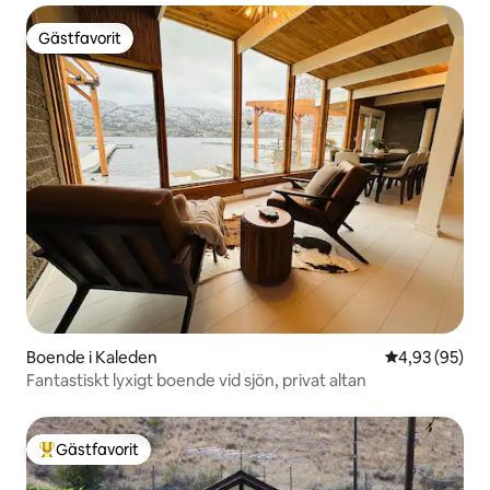
Gästfavorit
Gästfavorit
Boende i Kaleden
4,93 av 5 i g
4,93 (95)
Fantastiskt lyxigt boende vid sjön, privat altan
Gästfavorit
Populär gästfavorit