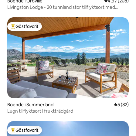
Boende i Oroville
4,97 av 5 i ge
4,97 (208)
Livingston Lodge • 20 tunnland stor tillflyktsort med
bubbelpool
Gästfavorit
Populär gästfavorit
Boende i Summerland
5 av 5 i g
5 (32)
Lugn tillflyktsort i fruktträdgård
Gästfavorit
Populär gästfavorit