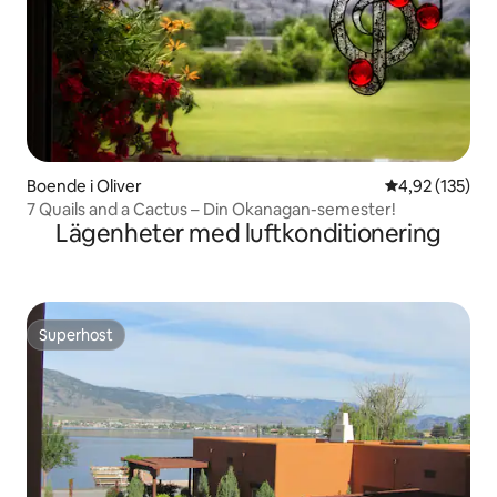
Boende i Oliver
4,92 av 5 i ge
4,92 (135)
7 Quails and a Cactus – Din Okanagan-semester!
Lägenheter med luftkonditionering
Superhost
Superhost