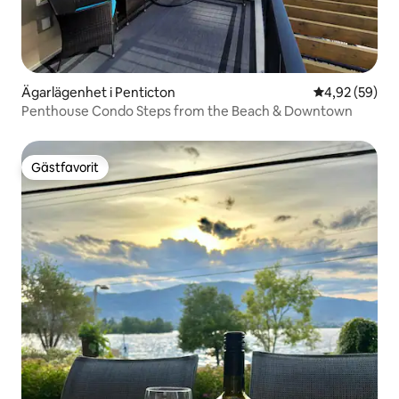
Ägarlägenhet i Penticton
4,92 av 5 i g
4,92 (59)
Penthouse Condo Steps from the Beach & Downtown
Gästfavorit
Gästfavorit