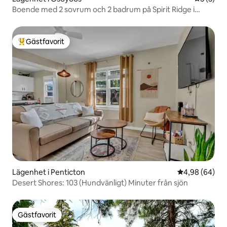
Boende med 2 sovrum och 2 badrum på Spirit Ridge i
Osoyoos, British Columbia
Gästfavorit
Populär gästfavorit
Lägenhet i Penticton
4,98 av 5 i g
4,98 (64)
Desert Shores: 103 (Hundvänligt) Minuter från sjön
Gästfavorit
Gästfavorit