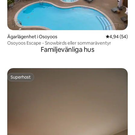
Ägarlägenhet i Osoyoos
4,94 av 5 i g
4,94 (54)
Osoyoos Escape - Snowbirds eller sommaräventyr
Familjevänliga hus
Superhost
Superhost