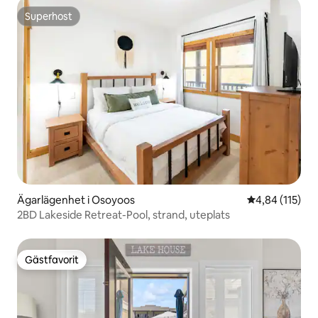
Superhost
Superhost
Ägarlägenhet i Osoyoos
4,84 av 5 i ge
4,84 (115)
2BD Lakeside Retreat-Pool, strand, uteplats
Gästfavorit
Gästfavorit