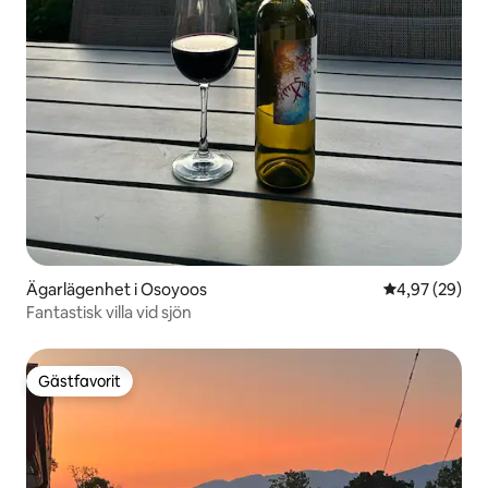
Ägarlägenhet i Osoyoos
4,97 av 5 i g
4,97 (29)
Fantastisk villa vid sjön
Gästfavorit
Gästfavorit