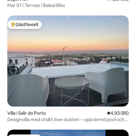
Mar 97 | Terrass | Baleal Bliss
Gästfavorit
Populär gästfavorit
Villa i Salir do Porto
4,93 av 5 i g
4,93 (85)
Designvilla med utsikt över bukten – uppvärmd pool och
bubbelpool