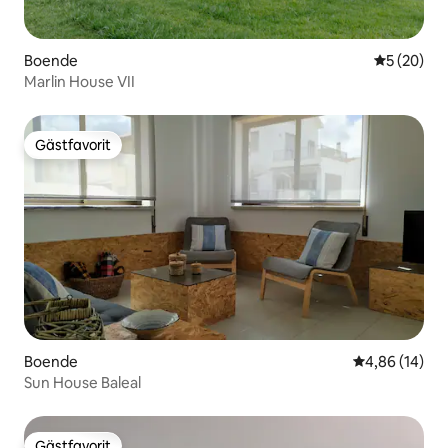
Boende
5 av 5 i g
5 (20)
Marlin House VII
Gästfavorit
Gästfavorit
Boende
4,86 av 5 i g
4,86 (14)
Sun House Baleal
Gästfavorit