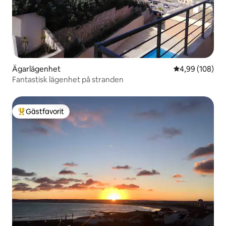
Ägarlägenhet
4,99 av 5 i ge
4,99 (108)
Fantastisk lägenhet på stranden
Gästfavorit
Populär gästfavorit