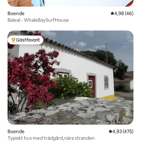
Boende
4,98 av 5 i g
4,98 (46)
Baleal - WhaleBaySurfHouse
Gästfavorit
Populär gästfavorit
Boende
4,93 av 5 i ge
4,93 (475)
Typiskt hus med trädgård,nära stranden