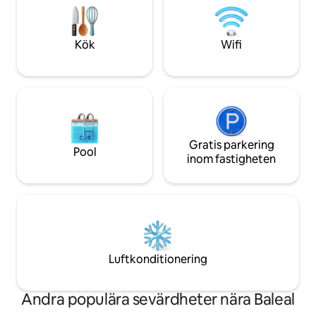
semester eller en kort semester i detta
semester. Boendet
underbara utrymme! Du kommer inte
luftkonditionering
att ångra dig! Vi ses snart!
värmare för att hå
Kök
Wifi
Gratis parkering
Pool
inom fastigheten
Luftkonditionering
Andra populära sevärdheter nära Baleal