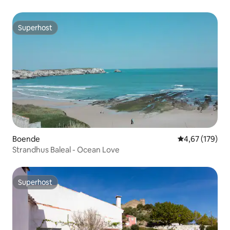
Superhost
Superhost
Boende
4,67 av 5 i ge
4,67 (179)
Strandhus Baleal - Ocean Love
Superhost
Superhost