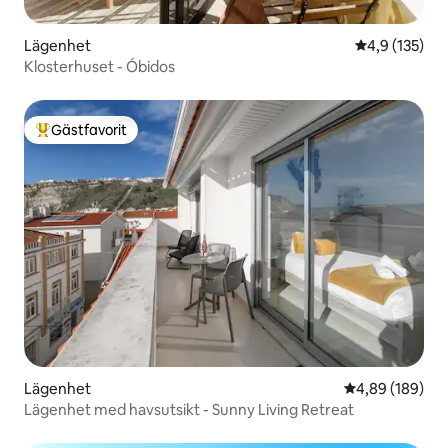
Lägenhet
4,9 av 5 i ge
4,9 (135)
Klosterhuset - Óbidos
Gästfavorit
Populär gästfavorit
Lägenhet
4,89 av 5 i ge
4,89 (189)
Lägenhet med havsutsikt - Sunny Living Retreat