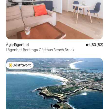
Ägarlägenhet
4,83 av 5 i g
4,83 (82)
Lägenhet Berlenga Gästhus Beach Break
Gästfavorit
Populär gästfavorit