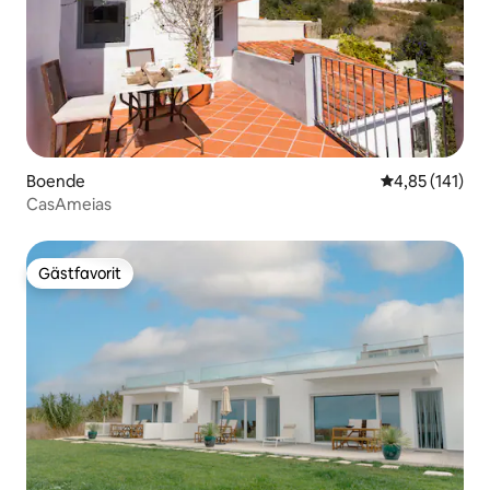
Boende
4,85 av 5 i ge
4,85 (141)
CasAmeias
Gästfavorit
Gästfavorit