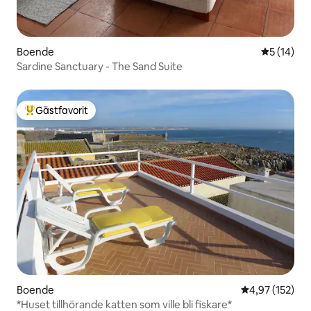
Boende
5 av 5 i g
5 (14)
Sardine Sanctuary - The Sand Suite
Gästfavorit
Populär gästfavorit
Boende
4,97 av 5 i ge
4,97 (152)
*Huset tillhörande katten som ville bli fiskare*