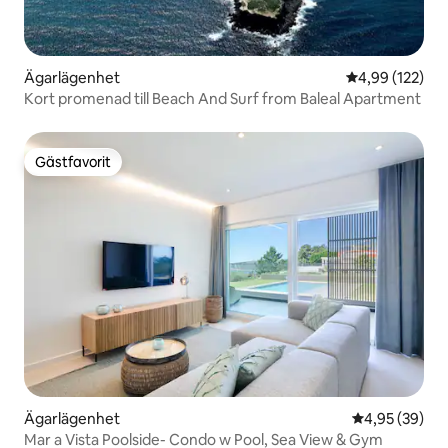
Ägarlägenhet
4,99 av 5 i ge
4,99 (122)
Kort promenad till Beach And Surf from Baleal Apartment
Gästfavorit
Gästfavorit
Ägarlägenhet
4,95 av 5 i g
4,95 (39)
Mar a Vista Poolside- Condo w Pool, Sea View & Gym