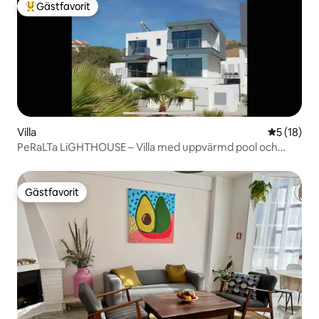
Gästfavorit
Populär gästfavorit
Villa
5 av 5 i g
5 (18)
PeRaLTa LiGHTHOUSE – Villa med uppvärmd pool och
havsutsikt
Gästfavorit
Gästfavorit