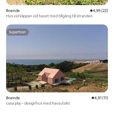
Boende
4,95 av 5 i g
4,95 (22)
Hus vid klippan vid havet med tillgång till stranden
Superhost
Superhost
Boende
4,91 av 5 i 
4,91 (11)
casa plaj – designhus med havsutsikt