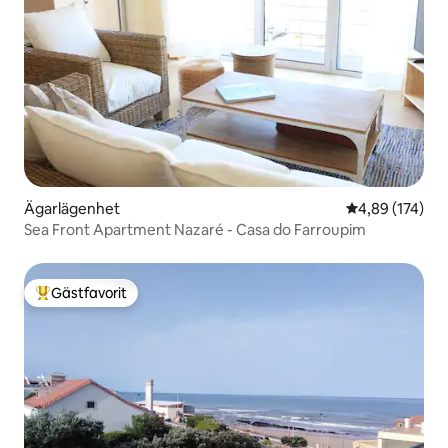
Ägarlägenhet
4,89 av 5 i ge
4,89 (174)
Sea Front Apartment Nazaré - Casa do Farroupim
Gästfavorit
Populär gästfavorit