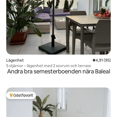
Lägenhet
4,91 av 5 i g
4,91 (95)
5 stjärnor – lägenhet med 2 sovrum och terrass
Andra bra semesterboenden nära Baleal
Gästfavorit
Populär gästfavorit