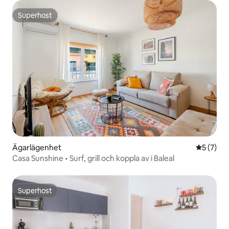
Superhost
Superhost
Ägarlägenhet
5 av 5 i 
5 (7)
Casa Sunshine • Surf, grill och koppla av i Baleal
Superhost
Superhost