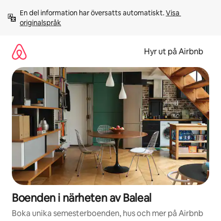
Hoppa
En del information har översatts automatiskt. 
Visa 
till
originalspråk
innehåll
Hyr ut på Airbnb
Boenden i närheten av Baleal
Boka unika semesterboenden, hus och mer på Airbnb