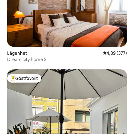
Lägenhet
4,89 av 5 i ge
4,89 (377)
Dream city home 2
Gästfavorit
Populär gästfavorit