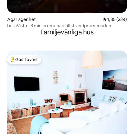
Ägarlägenhet
4,85 av 5 i ge
4,85 (239)
bellaVista - 3 min promenad till strandpromenaden
Familjevänliga hus
Gästfavorit
Populär gästfavorit