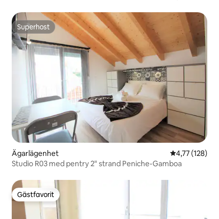
Superhost
Superhost
Ägarlägenhet
4,77 av 5 i ge
4,77 (128)
Studio R03 med pentry 2" strand Peniche-Gamboa
Gästfavorit
Gästfavorit