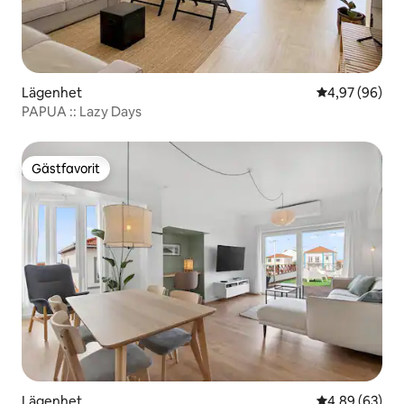
Lägenhet
4,97 av 5 i g
4,97 (96)
PAPUA :: Lazy Days
Gästfavorit
Gästfavorit
Lägenhet
4,89 av 5 i g
4,89 (63)