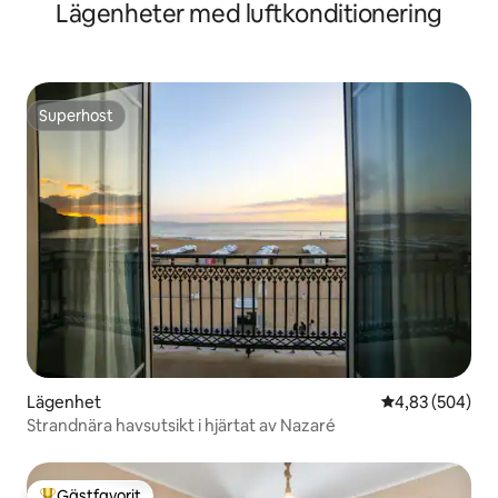
Lägenheter med luftkonditionering
Superhost
Superhost
Lägenhet
4,83 av 5 i ge
4,83 (504)
Strandnära havsutsikt i hjärtat av Nazaré
Gästfavorit