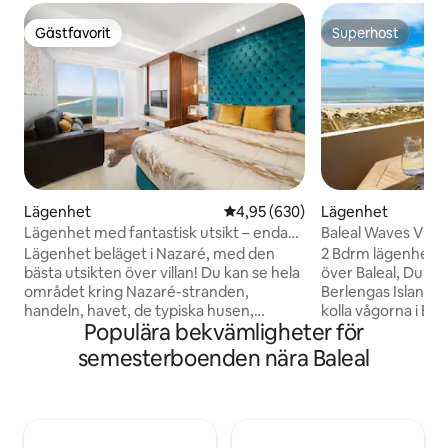
Gästfavorit
Superhost
Gästfavorit
Superhost
Lägenhet
4,95 av 5 i genomsnittligt bety
4,95 (630)
Lägenhet
Lägenhet med fantastisk utsikt – endast
Baleal Waves View
för vuxna
🔥 värme
Lägenhet beläget i Nazaré, med den
2 Bdrm lägenhet 
bästa utsikten över villan! Du kan se hela
över Baleal, Du ka
området kring Nazaré-stranden,
Berlengas Island, o
handeln, havet, de typiska husen,
kolla vågorna i Bal
Populära bekvämligheter för
Salgados-stranden och Porto de Abrigo.
från ditt sovrum el
Fastigheten har en modern och lyxig
balkonger. Ligger 
semesterboenden nära Baleal
design. Det är på fjortonde våningen.
stranden i Sol Vill
Det ligger 2 minuter från stadens
ligger tvärs över g
centrum med bil och 15 minuter till fots.
strandbarer, surfb
Endast för vuxna. Kapacitet endast för 1
och minimarknader
eller 2 vuxna. Kom och tillbringa en
surfing semester 