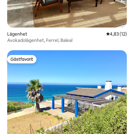
Lägenhet
4,83 av 5 i g
4,83 (12)
Avokadolägenhet, Ferrel, Baleal
Gästfavorit
Gästfavorit