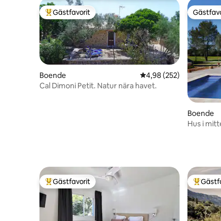
Gästfavorit
Gästfavo
Populär gästfavorit
Gästfavo
Boende
4,98 av 5 i genomsnitt
4,98 (252)
Cal Dimoni Petit. Natur nära havet.
Boende
Hus i mitt
Gästfavorit
Gästf
Populär gästfavorit
Populär 