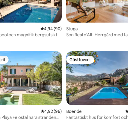
4,94 av 5 i genomsnittligt betyg, 90 omdöm
4,94 (90)
Stuga
ool och magnifik bergsutsikt.
Son Real d'Alt. Herrgård med fa
ligt betyg, 161 omdömen
utsikt
rit
Gästfavorit
rit
Gästfavorit
ligt betyg, 347 omdömen
4,92 av 5 i genomsnittligt betyg, 96 omdöm
4,92 (96)
Boende
4
a Playa Felostal nära stranden
Fantastiskt hus för komfort oc
latsen
avkoppling