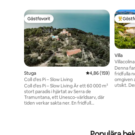
Gästfavorit
Gästf
Gästfavorit
Populär 
Villa
Villacolin
utsikt
Denna fant
Stuga
4,86 av 5 i genomsnitt
4,86 (159)
fridfulla 
Coll d'es Pi – Slow Living
omgiven 
utsikt. De
Coll d'es Pi – Slow Living Är ett 60 000 m²
stor fast
stort paradis i hjärtat av Serra de
stor pool,
Tramuntana, ett Unesco-världsarv, där
petanqueo
tiden verkar sakta ner. En fridfull
trädgårda
tillflyktsort för natur och välbefinnande
grillutry
med fantastisk utsikt över havet och
utomhusmåltider
bergen, stjärnklar himmel och en unik
kombiner
atmosfär för att vila och återförenas.
naturlig 
Gården erbjuder 5 sovrum för upp till 9
Populära bek