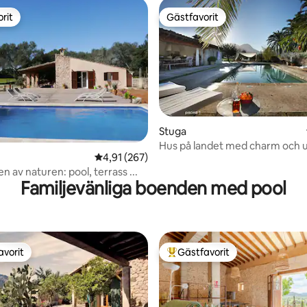
rit
Gästfavorit
rit
Gästfavorit
ligt betyg, 252 omdömen
Stuga
Hus på landet med charm och u
4,91 av 5 i genomsnittligt betyg, 267 omdöm
4,91 (267)
en av naturen: pool, terrass ...
Familjevänliga boenden med pool
avorit
Gästfavorit
gästfavorit
Populär gästfavorit