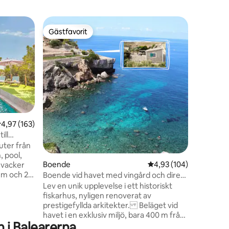
Villa
Gästfavorit
Gästfav
Gästfavorit
Gästfav
Palma, po
bil behöv
Härligt 
pool, jacu
värme, wif
riktigt b
och resta
en
busshållp
behöver i
Riktigt t
,97 av 5 i genomsnittligt betyg, 163 omdömen
4,97 (163)
stränder 
utanför h
uter från
bagage om
 pool,
ankomst e
Boende
4,93 av 5 i genomsnitt
4,93 (104)
 vacker
um och 2
Boende vid havet med vingård och direkt
med utsikt
tillgång till stranden
Lev en unik upplevelse i ett historiskt
städer,
fiskarhus, nyligen renoverat av
prestigefyllda arkitekter. Beläget vid
och
havet i en exklusiv miljö, bara 400 m från
ån
 i Balearerna
Banyalbufar. Njut av en stor terrass med