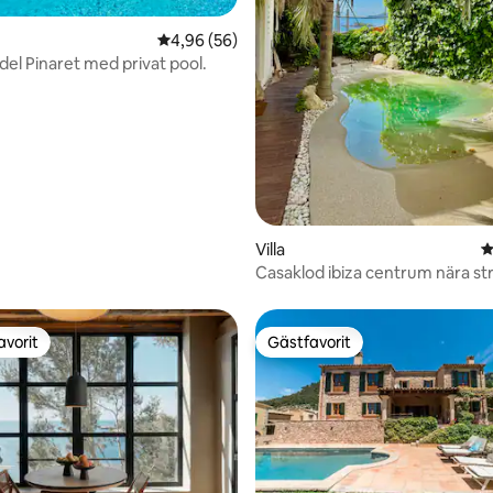
4,96 av 5 i genomsnittligt betyg, 56 omdöm
4,96 (56)
 del Pinaret med privat pool.
ttligt betyg, 5 omdömen
Villa
4
Casaklod ibiza centrum nära st
avorit
Gästfavorit
gästfavorit
Gästfavorit