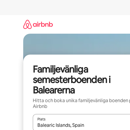
Hoppa
till
innehåll
Familjevänliga
semesterboenden i
Balearerna
Hitta och boka unika familjevänliga boenden
Airbnb
Plats
När resultaten är tillgängliga kan du navigera me