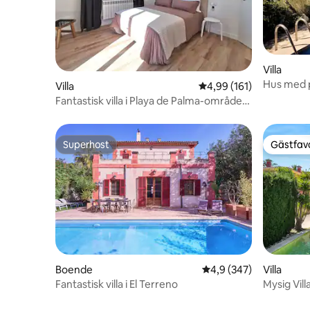
Villa
Hus med p
Villa
4,99 av 5 i genomsnitt
4,99 (161)
Fantastisk villa i Playa de Palma-området
med pool
Superhost
Gästfavo
Superhost
Gästfavo
Boende
4,9 av 5 i genomsnitt
4,9 (347)
Villa
Fantastisk villa i El Terreno
Mysig Vill
och flygp