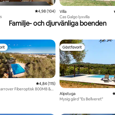
tligt betyg, 29 omdömen
4,98 av 5 i genomsnittligt betyg, 104 omdöm
4,98 (104)
Villa
s
Cas Galgo lyxvilla
Familje- och djurvänliga boenden
rit
Gästfavorit
rit
Gästfavorit
4,84 av 5 i genomsnittligt betyg, 115 omdöm
4,84 (115)
Garrover Fiberoptisk 800MB &
Alpstuga
4
ligt betyg, 125 omdömen
Mysig gård "Es Bellveret"