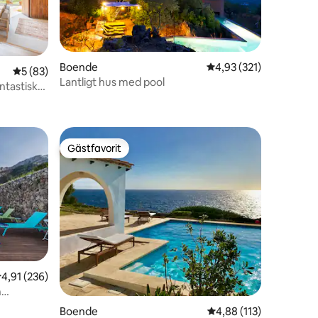
Boende
4,93 av 5 i genomsnitt
4,93 (321)
en
5 av 5 i genomsnittligt betyg, 83 omdömen
5 (83)
Lantligt hus med pool
ntastisk
Gästfavorit
Gästfavorit
en
,91 av 5 i genomsnittligt betyg, 236 omdömen
4,91 (236)
h
Boende
4,88 av 5 i genomsnitt
4,88 (113)