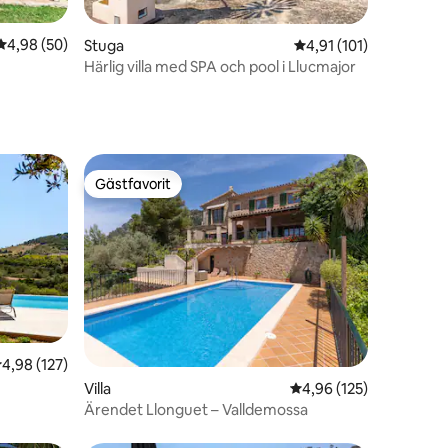
en
4,98 av 5 i genomsnittligt betyg, 50 omdömen
4,98 (50)
Stuga
4,91 av 5 i genomsnit
4,91 (101)
Härlig villa med SPA och pool i Llucmajor
Gästfavorit
Gästfavorit
en
,98 av 5 i genomsnittligt betyg, 127 omdömen
4,98 (127)
Villa
4,96 av 5 i genomsnitt
4,96 (125)
Ärendet Llonguet – Valldemossa