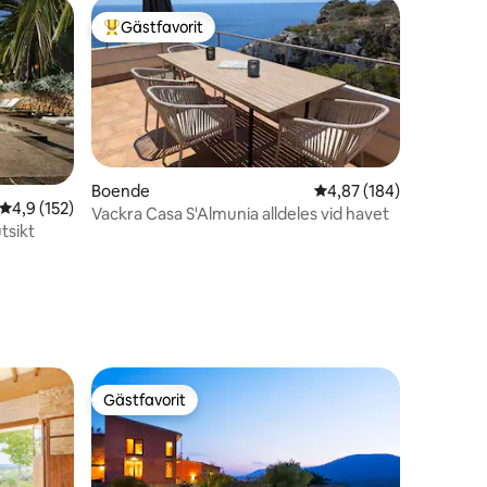
Gästfavorit
Populär gästfavorit
Boende
4,87 av 5 i genomsnitt
4,87 (184)
4,9 av 5 i genomsnittligt betyg, 152 omdömen
4,9 (152)
Vackra Casa S'Almunia alldeles vid havet
tsikt
en
Gästfavorit
Gästfavorit