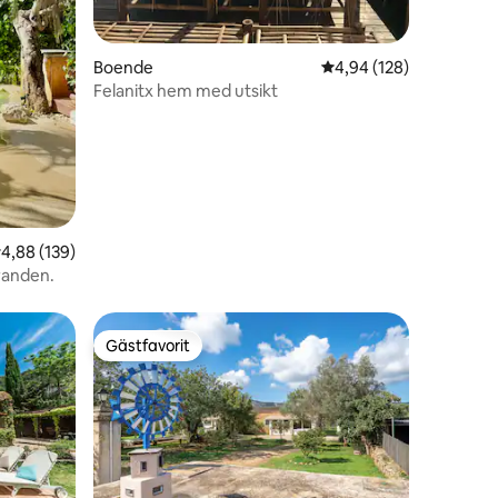
en
Boende
4,94 av 5 i genomsnitt
4,94 (128)
Felanitx hem med utsikt
,88 av 5 i genomsnittligt betyg, 139 omdömen
4,88 (139)
randen.
Gästfavorit
Gästfavorit