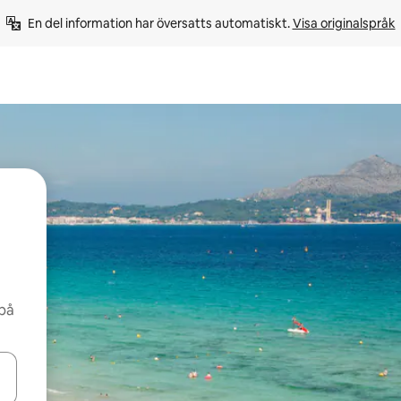
En del information har översatts automatiskt. 
Visa originalspråk
 på
d upp- och nedåtpilarna eller utforska genom att trycka eller svepa.