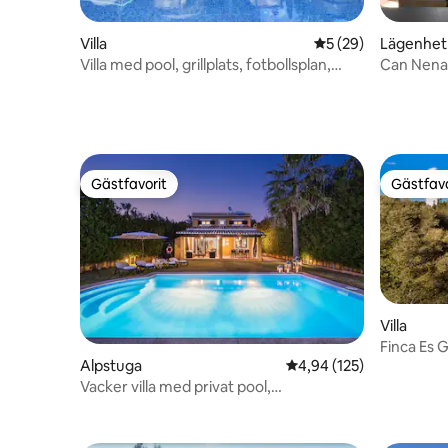
Villa
5 av 5 i genomsnit
5 (29)
Lägenhet
Villa med pool, grillplats, fotbollsplan,
Can Nena
minigolf
Gästfavorit
Gästfavo
Gästfavorit
Gästfavo
Villa
Finca Es 
Alpstuga
4,94 av 5 i genomsnitt
4,94 (125)
pool
Vacker villa med privat pool,
luftkonditionering och wifi