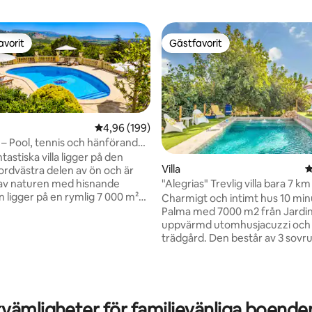
avorit
Gästfavorit
gästfavorit
Gästfavorit
4,96 av 5 i genomsnittligt betyg, 199 omdöm
4,96 (199)
a – Pool, tennis och hänförande
astiska villa ligger på den
ligt betyg, 159 omdömen
Villa
4
nordvästra delen av ön och är
"Alegrias" Trevlig villa bara 7 km till
av naturen med hisnande
centrum
n ligger på en rymlig 7 000 m²
Charmigt och intimt hus 10 min
ighet och har fyra sovrum, en
Palma med 7000 m2 från Jardin,
 privat tennisbana,
uppvärmd utomhusjacuzzi och
mråde, flera terrasser,
trädgård. Den består av 3 sovr
r och ett dedikerat
badrum. Det har en stor altan 
mme, perfekt för avkoppling och
över trädgården, verandor, eld
.​ Denna villa
grill, luftkonditionering och
ar utomhusaktiviteter med
uppvärmning...Mycket rymlig 
skönhet och erbjuder en lugn
bekväm. Lugnt område 7 km fr
vämligheter för familjevänliga boenden