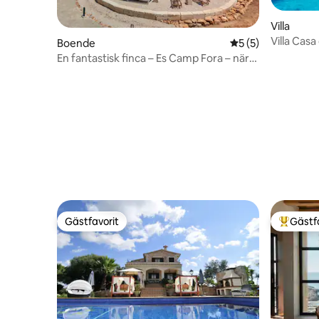
Villa
Villa Casa
Boende
5 av 5 i genomsni
5 (5)
En fantastisk finca – Es Camp Fora – nära
Santanyí
Gästfavorit
Gästf
Gästfavorit
Populär 