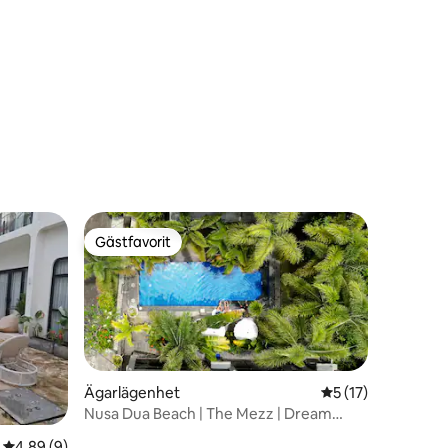
Nusa Dua
en
Gästfavorit
Gästfavorit
Ägarlägenhet
5 av 5 i genomsni
5 (17)
en
Nusa Dua Beach | The Mezz | Dream
Mezzanine
4,89 av 5 i genomsnittligt betyg, 9 omdömen
4,89 (9)