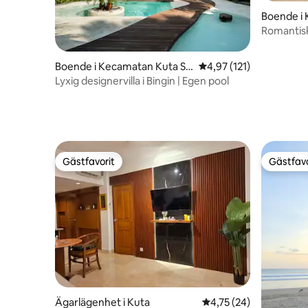
Boende i
latan
Romantisk 
resa
Boende i Kecamatan Kuta Se
4,97 av 5 i genomsnitt
4,97 (121)
latan
Lyxig designervilla i Bingin | Egen pool
Gästfavorit
Gästfavo
Gästfavorit
Gästfavo
Ägarlägenhet i Kuta
4,75 av 5 i genomsnit
4,75 (24)