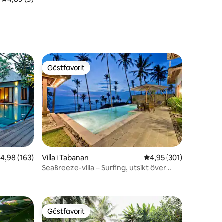
Gästfavorit
Gästfavorit
,98 av 5 i genomsnittligt betyg, 163 omdömen
4,98 (163)
Villa i Tabanan
4,95 av 5 i genomsnitt
4,95 (301)
SeaBreeze-villa – Surfing, utsikt över
en
solnedgången, lugnt
Gästfavorit
Gästfavorit