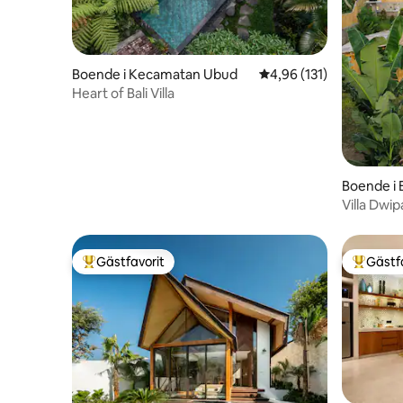
Boende i Kecamatan Ubud
4,96 av 5 i genomsnitt
4,96 (131)
Heart of Bali Villa
Boende i 
Villa Dwip
Gästfavorit
Gästf
Populär gästfavorit
Populär 