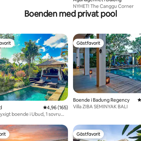
NYHET! The Canggu Corner
Boenden med privat pool
avorit
Gästfavorit
gästfavorit
Gästfavorit
Boende i Badung Regency
4
ligt betyg, 209 omdömen
Villa ZIBA SEMINYAK BALI
d
4,96 av 5 i genomsnittligt betyg, 165 omdöm
4,96 (165)
– lyxigt boende i Ubud, 1 sovrum,
npool, stor trädgård
rit
Gästfavorit
rit
Gästfavorit