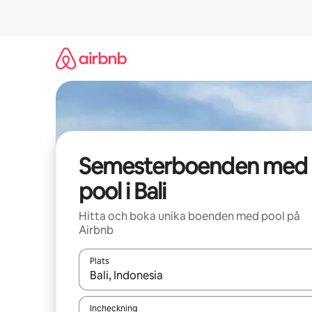
Hoppa
till
innehåll
Semesterboenden med
pool i Bali
Hitta och boka unika boenden med pool på
Airbnb
Plats
När resultaten är tillgängliga kan du navigera me
Incheckning