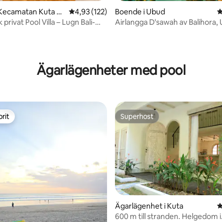
 Kecamatan Kuta Se
4,93 av 5 i genomsnittligt betyg, 122 omdöm
4,93 (122)
Boende i Ubud
4
privat Pool Villa – Lugn Bali-
Airlangga D'sawah av Balihora,
byvistelse
ligt betyg, 121 omdömen
Ägarlägenheter med pool
rit
Superhost
rit
Superhost
Ägarlägenhet i Kuta
4
600 m till stranden. Helgedom i
tligt betyg, 24 omdömen