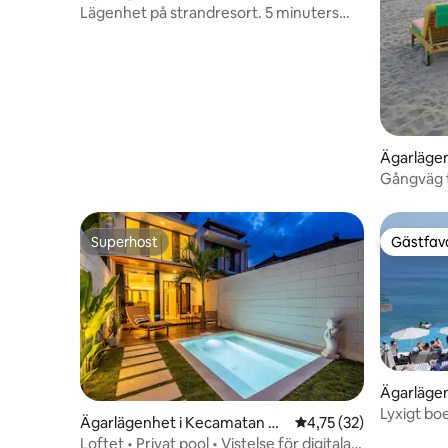
Lägenhet på strandresort. 5 minuters
promenad till Legian Beach
Ägarlägen
Gångväg ti
Legian – 
Superhost
Gästfavo
Superhost
Gästfavo
Ägarlägen
Lyxigt bo
Ägarlägenhet i Kecamatan Ku
4,75 av 5 i genomsnit
4,75 (32)
ta Utara
Loftet • Privat pool • Vistelse för digitala