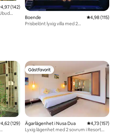
en
,97 av 5 i genomsnittligt betyg, 142 omdömen
4,97 (142)
 Ubud
Boende
4,98 av 5 i genomsnitt
4,98 (115)
Prisbelönt lyxig villa med 2
sovrum•Oändlighetspool•Utsikt över
djungeln
Gästfavorit
Gästfavorit
,62 av 5 i genomsnittligt betyg, 129 omdömen
4,62 (129)
Ägarlägenhet i Nusa Dua
4,73 av 5 i genomsnit
4,73 (157)
Lyxig lägenhet med 2 sovrum i Resort