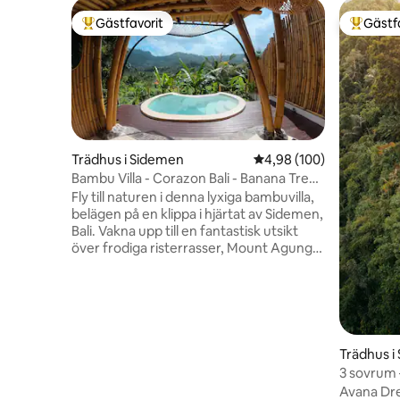
Gästfavorit
Gästf
Populär gästfavorit
Populär 
Trädhus i Sidemen
4,98 av 5 i genomsnitt
4,98 (100)
Bambu Villa - Corazon Bali - Banana Tree
House
Fly till naturen i denna lyxiga bambuvilla,
belägen på en klippa i hjärtat av Sidemen,
Bali. Vakna upp till en fantastisk utsikt
över frodiga risterrasser, Mount Agung
och en hisnande bergskedja – allt bara en
kort promenad från lokala kaféer och
bekvämligheter. Koppla av i din privata
oändlighetspool, eller titta på stjärnorna
genom villans takfönster. Denna
romantiska tillflyktsort är fylld med ljus
Trädhus i
och tillverkad av naturmaterial och är
3 sovrum 
perfekt för par som söker frid, skönhet
Villa By A
Avana Dre