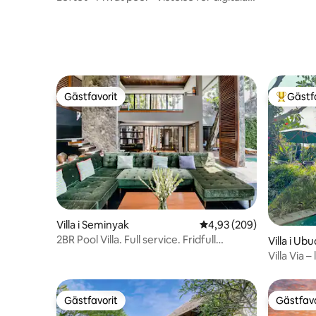
nomader
Gästfavorit
Gästf
Gästfavorit
Populär 
Villa i Seminyak
4,93 av 5 i genomsnitt
4,93 (209)
2BR Pool Villa. Full service. Fridfull
Villa i Ubu
Seminyak
Villa Via 
saltvatte
Gästfavorit
Gästfavo
Gästfavorit
Gästfavo