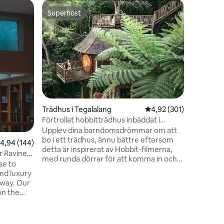
Villa i Ku
Superhost
Gästf
Superhost
Populär
Enorm Ca
Entertai
Expansiv
Canggu re
shopping,
Enorm 900
promenad
städning
vardagsr
med eget
personal
Trädhus i Tegalalang
4,92 av 5 i genomsnitt
4,92 (301)
luncher e
Förtrollat hobbitträdhus inbäddat i
3 TV-appa
djungeln
Upplev dina barndomsdrömmar om att
åtkomst t
bo i ett trädhus, ännu bättre eftersom
,94 av 5 i genomsnittligt betyg, 144 omdömen
4,94 (144)
Finns, At
detta är inspirerat av Hobbit-filmerna,
r Ravine
med runda dörrar för att komma in och
se to
komma åt däcket. Föreställ dig äventyret
nd luxury
att anlända till ditt Hobbit-trädhus
 way. Our
genom att korsa en hängbro 15 meter
on the
upp. Vakna upp till en symfoni av
en
ith a
fågelsång och en och annan ap. Beställ
p yoga
rumsservice från vår restaurang och njut
to enjoy