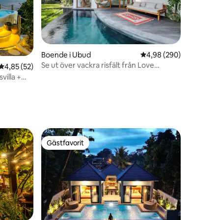
Boende i Ubud
4,98 av 5 i genomsnitt
4,98 (290)
Se ut över vackra risfält från Love
4,85 av 5 i genomsnittligt betyg, 52 omdömen
4,85 (52)
Ashram Villa
illa +
en
Gästfavorit
Gästfavorit