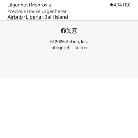
Lägenhet i Monrovia
4,74 av 5 i g
4,74 (19)
Precious House Lägenheter
Airbnb
Liberia
Balli Island
© 2026 Airbnb, Inc.
Integritet
Villkor