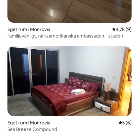
Eget rum i Monrovia
4,78 av 5 i 
4,78 (9)
familjevänligt, nära amerikanska ambassaden, i staden
Eget rum i Monrovia
5 av 5 i 
5 (6)
Sea Breeze Compound