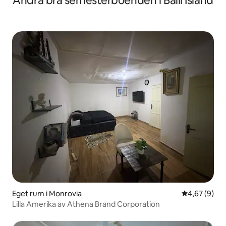
Andra bra semesterboenden i Balli Island
Eget rum i Monrovia
4,67 av 5 i 
4,67 (9)
Lilla Amerika av Athena Brand Corporation