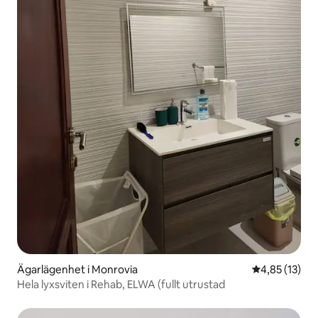
Ägarlägenhet i Monrovia
4,85 av 5 i g
4,85 (13)
Hela lyxsviten i Rehab, ELWA (fullt utrustad