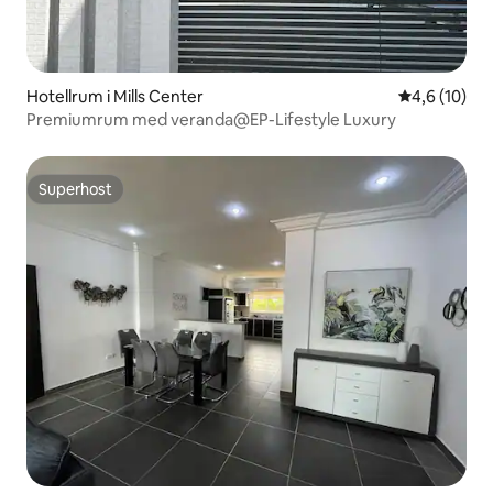
Hotellrum i Mills Center
4,6 av 5 i g
4,6 (10)
Premiumrum med veranda@EP-Lifestyle Luxury
Superhost
Superhost