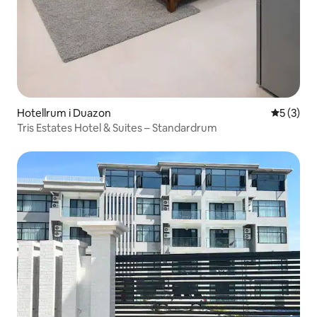
Hotellrum i Duazon
5 av 5 i 
5 (3)
Tris Estates Hotel & Suites – Standardrum