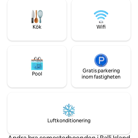
för både avkoppli
en gratis måltid vid ankomsten. Ett lokalt
Oavsett om du är i 
nummer och upphämtning på
nöje kommer du a
flygplatsen kan ordnas. Vi ser fram emot
hemma i denna be
att vara din värd!
belägna bostad. -
Kök
Wifi
säkerhet/STAR – L
Gratis parkering
Pool
inom fastigheten
Luftkonditionering