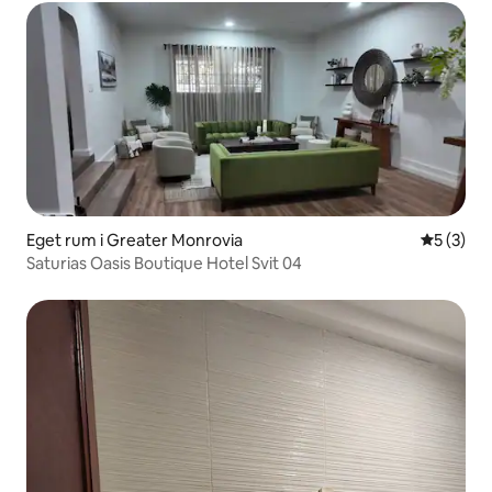
Eget rum i Greater Monrovia
5 av 5 i 
5 (3)
Saturias Oasis Boutique Hotel Svit 04