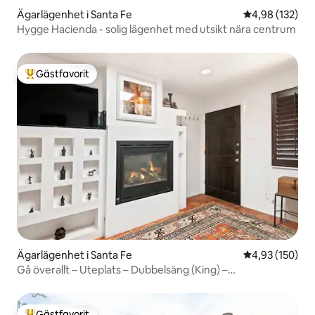
Ägarlägenhet i Santa Fe
4,98 av 5 i ge
4,98 (132)
Hygge Hacienda - solig lägenhet med utsikt nära centrum
Gästfavorit
Populär gästfavorit
Ägarlägenhet i Santa Fe
4,93 av 5 i ge
4,93 (150)
Gå överallt – Uteplats – Dubbelsäng (King) –
Luftkonditionering
Gästfavorit