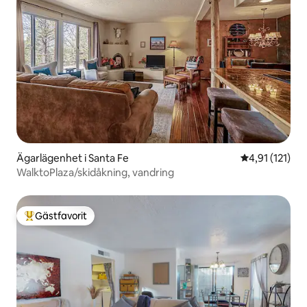
Ägarlägenhet i Santa Fe
4,91 av 5 i g
4,91 (121)
WalktoPlaza/skidåkning, vandring
Gästfavorit
Populär gästfavorit