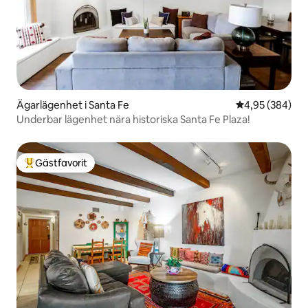
Ägarlägenhet i Santa Fe
4,95 av 5 i ge
4,95 (384)
Underbar lägenhet nära historiska Santa Fe Plaza!
Gästfavorit
Populär gästfavorit