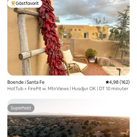
Gästfavorit
Populär gästfavorit
Boende i Santa Fe
4,98 av 5 i ge
4,98 (162)
HotTub + FirePit w. MtnViews | Husdjur OK | DT 10 minuter
Superhost
Superhost