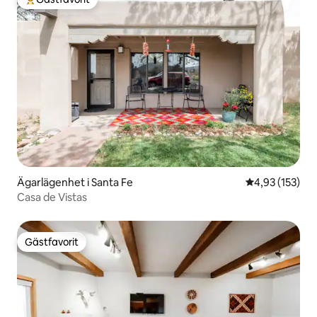
Populär gästfavorit
Ägarlägenhet i Santa Fe
4,93 av 5 i ge
4,93 (153)
Casa de Vistas
Gästfavorit
Gästfavorit