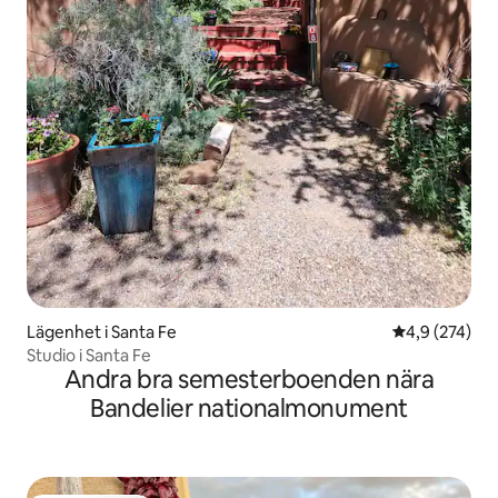
Lägenhet i Santa Fe
4,9 av 5 i ge
4,9 (274)
Studio i Santa Fe
Andra bra semesterboenden nära
Bandelier nationalmonument