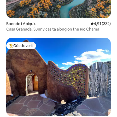
Boende i Abiquiu
4,91 av 5 i ge
4,91 (332)
Casa Granada, Sunny casita along on the Rio Chama
Gästfavorit
Populär gästfavorit