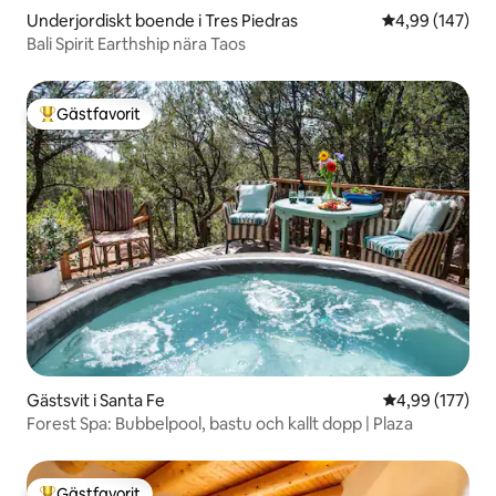
Underjordiskt boende i Tres Piedras
4,99 av 5 i ge
4,99 (147)
Bali Spirit Earthship nära Taos
Gästfavorit
Populär gästfavorit
Gästsvit i Santa Fe
4,99 av 5 i ge
4,99 (177)
Forest Spa: Bubbelpool, bastu och kallt dopp | Plaza
Gästfavorit