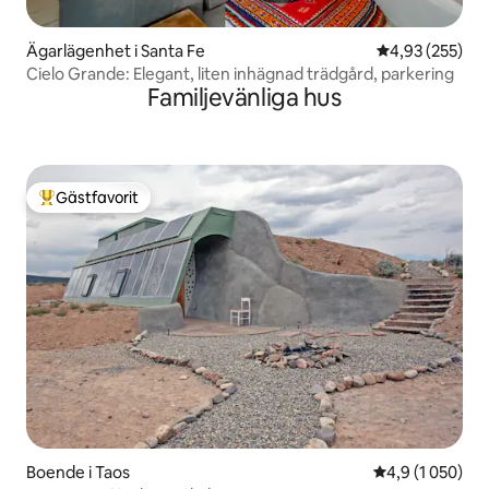
Ägarlägenhet i Santa Fe
4,93 av 5 i ge
4,93 (255)
Cielo Grande: Elegant, liten inhägnad trädgård, parkering
Familjevänliga hus
Gästfavorit
Populär gästfavorit
Boende i Taos
4,9 av 5 i geno
4,9 (1 050)