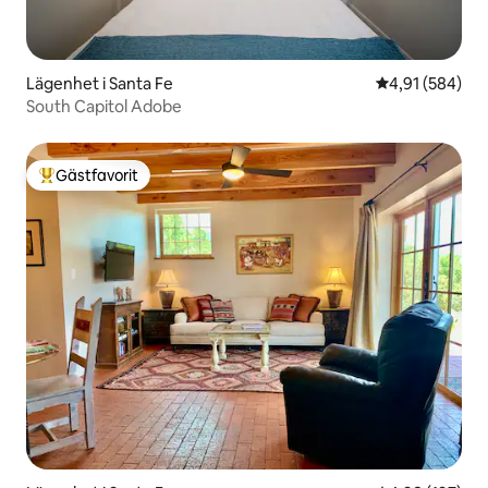
Lägenhet i Santa Fe
4,91 av 5 i ge
4,91 (584)
South Capitol Adobe
Gästfavorit
Populär gästfavorit