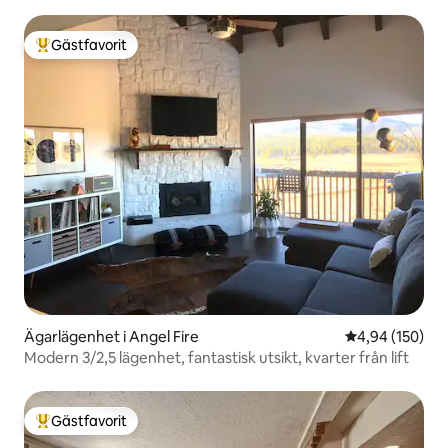
Gästfavorit
Populär gästfavorit
Ägarlägenhet i Angel Fire
4,94 av 5 i ge
4,94 (150)
Modern 3/2,5 lägenhet, fantastisk utsikt, kvarter från lift
Gästfavorit
Populär gästfavorit