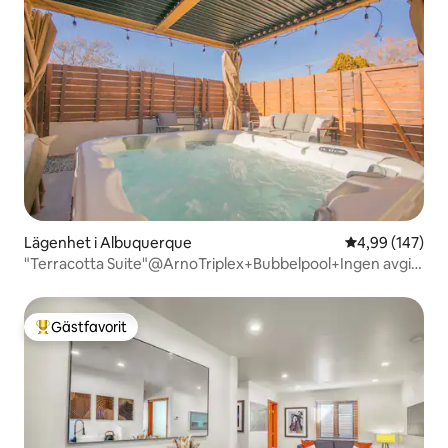
Lägenhet i Albuquerque
4,99 av 5 i ge
4,99 (147)
"Terracotta Suite"@ArnoTriplex+Bubbelpool+Ingen avgift
för husdjur!
Gästfavorit
Populär gästfavorit