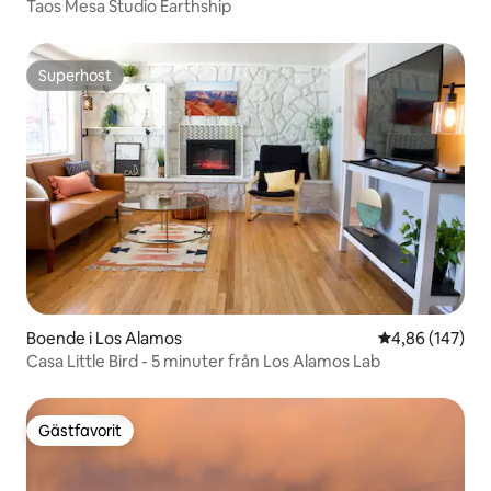
Taos Mesa Studio Earthship
Superhost
Superhost
Boende i Los Alamos
4,86 av 5 i ge
4,86 (147)
Casa Little Bird - 5 minuter från Los Alamos Lab
Gästfavorit
Gästfavorit