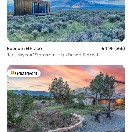
Boende i El Prado
4,95 av 5 i ge
4,95 (366)
Taos Skybox "Stargazer" High Desert Retreat
Gästfavorit
Populär gästfavorit