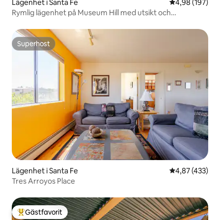
Lägenhet i Santa Fe
4,98 av 5 i ge
4,98 (197)
Rymlig lägenhet på Museum Hill med utsikt och
dubbelsäng
Superhost
Superhost
Lägenhet i Santa Fe
4,87 av 5 i ge
4,87 (433)
Tres Arroyos Place
Gästfavorit
Populär gästfavorit