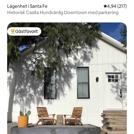
Lägenhet i Santa Fe
4,94 av 5 i ge
4,94 (217)
Historisk Casita Hundvänlig Downtown med parkering
Gästfavorit
Populär gästfavorit