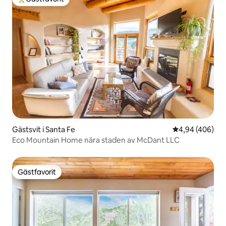
Populär gästfavorit
Gästsvit i Santa Fe
4,94 av 5 i ge
4,94 (406)
Eco Mountain Home nära staden av McDant LLC
Gästfavorit
Gästfavorit