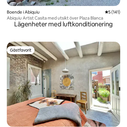
Boende i Abiquiu
5 av 5 i ge
5 (141)
Abiquiu Artist Casita med utsikt över Plaza Blanca
Lägenheter med luftkonditionering
Gästfavorit
Gästfavorit