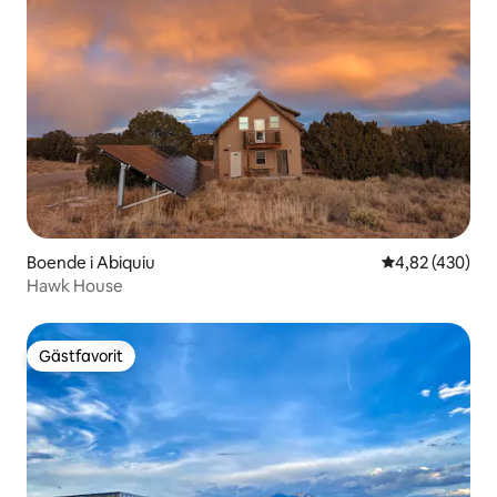
Boende i Abiquiu
4,82 av 5 i ge
4,82 (430)
Hawk House
Gästfavorit
Gästfavorit