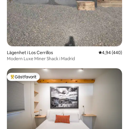
Lägenhet i Los Cerrillos
4,94 av 5 i ge
4,94 (440)
Modern Luxe Miner Shack i Madrid
Gästfavorit
Populär gästfavorit