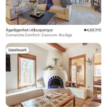
Ägarlägenhet i Albuquerque
4,93 av 5 i g
4,93 (111)
Comanche Comfort- 2 sovrum- Bra läge
Gästfavorit
Gästfavorit