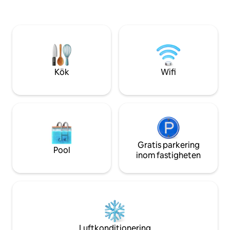
Koppla av bland tallarna - Möjligheter att
härligt ställe att v
titta på vilda djur - En kort bilresa till
av alla närliggande
Fenton Lake för förstklassigt fiske -
aktiviteter.
Moderna bekvämligheter för en lugn
vistelse - Närhet till utomhusaktiviteter
för alla årstider: vandring, cykling, fiske
och skidåkning
Kök
Wifi
Gratis parkering
Pool
inom fastigheten
Luftkonditionering