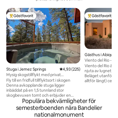
Gästfavorit
Gästfavorit
Populär gästfavorit
Populär gästfavor
Gästhus i Abiquiu
Viento del Rio - A
privat bubbelpool
Viento del Rio är et
Stuga i Jemez Springs
4,93 av 5 i genomsnittligt bety
4,93 (225)
njuta av lugnet i 
Mysig skogstillflykt med privat
Beläget utanför al
bubbelpool
Fly till en fridfull tillflyktsort i skogen
alltför långt) cent
Denna avkopplande stuga ligger
områdesunderverk. Det finns m
inbäddat på en 1,5 tunnland stor
platser att vandra i närhe
skogbevuxen tomt och erbjuder en
berg (inklusive Pede
Populära bekvämligheter för
perfekt tillflyktsort för naturälskare och
är fantastisk. Närliggande sevärdheter
äventyrssökande. Beläget i anslutning till
inkluderar Plaza B
semesterboenden nära Bandelier
Valles Caldera National Preserve, har vår
Welcome Center och
nationalmonument
fastighet: - Avkopplande bubbelpool:
att köra till Taos och Sant