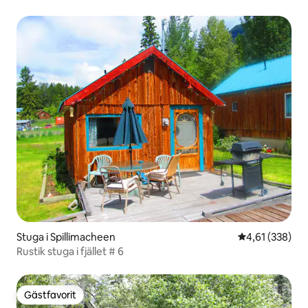
Stuga i Spillimacheen
4,61 av 5 i ge
4,61 (338)
Rustik stuga i fjället # 6
Gästfavorit
Gästfavorit