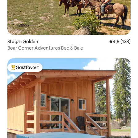
Stuga i Golden
4,8 av 5 i ge
4,8 (138)
Bear Corner Adventures Bed & Bale
Gästfavorit
Populär gästfavorit