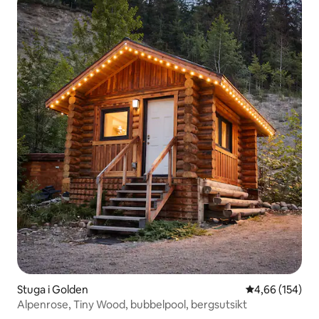
Stuga i Golden
4,66 av 5 i ge
4,66 (154)
Alpenrose, Tiny Wood, bubbelpool, bergsutsikt