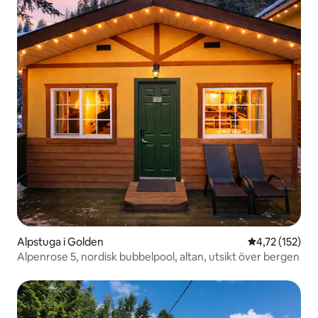
Alpstuga i Golden
4,72 av 5 i ge
4,72 (152)
Alpenrose 5, nordisk bubbelpool, altan, utsikt över bergen