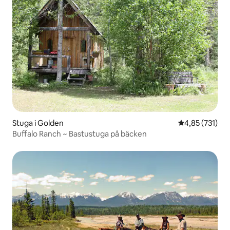
Stuga i Golden
4,85 av 5 i ge
4,85 (731)
Buffalo Ranch ~ Bastustuga på bäcken