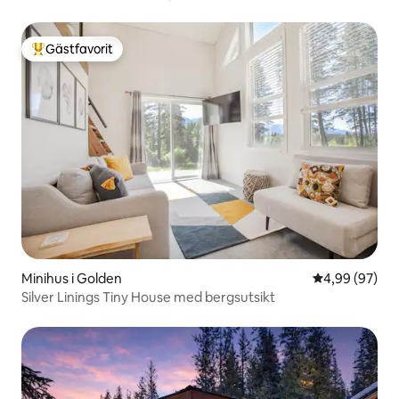
Gästfavorit
Populär gästfavorit
Minihus i Golden
4,99 av 5 i g
4,99 (97)
Silver Linings Tiny House med bergsutsikt