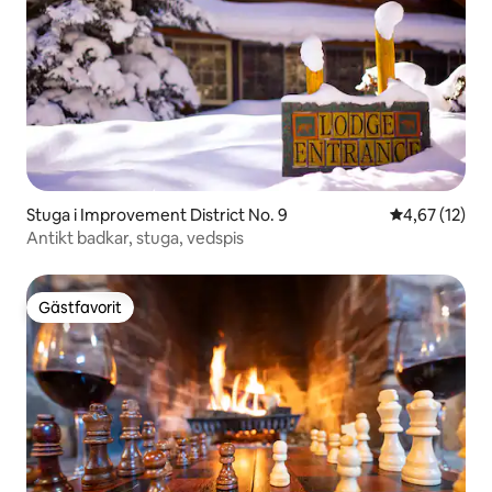
Stuga i Improvement District No. 9
4,67 av 5 i g
4,67 (12)
Antikt badkar, stuga, vedspis
Gästfavorit
Gästfavorit