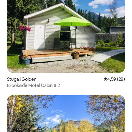
Stuga i Golden
4,59 av 5 i g
4,59 (29)
Brookside Motel Cabin # 2