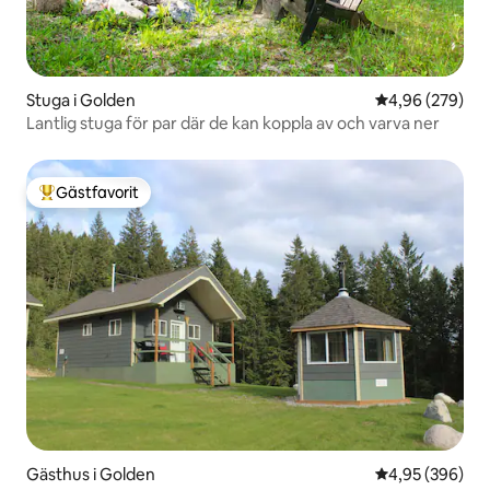
Stuga i Golden
4,96 av 5 i ge
4,96 (279)
Lantlig stuga för par där de kan koppla av och varva ner
Gästfavorit
Populär gästfavorit
Gästhus i Golden
4,95 av 5 i ge
4,95 (396)