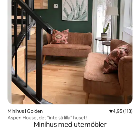
Minihus i Golden
4,95 av 5 i ge
4,95 (113)
Aspen House, det "inte så lilla" huset!
Minihus med utemöbler