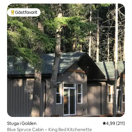
Gästfavorit
Populär gästfavorit
Stuga i Golden
4,99 av 5 i ge
4,99 (211)
Blue Spruce Cabin ~ King Bed Kitchenette