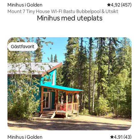
Minihus i Golden
4,92 av 5 i ge
4,92 (457)
Mount 7 Tiny House WI-FI Bastu Bubbelpool & Utsikt
Minihus med uteplats
Gästfavorit
Gästfavorit
Minihus i Golden
4,91 av 5 i g
4,91 (43)