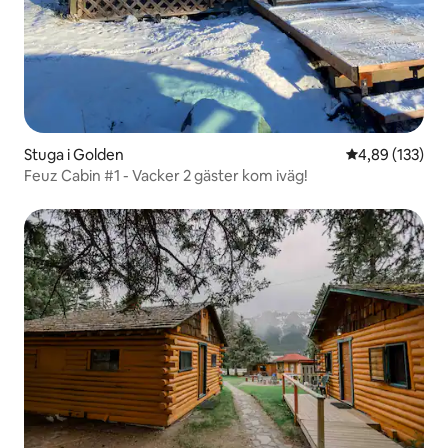
Stuga i Golden
4,89 av 5 i ge
4,89 (133)
Feuz Cabin #1 - Vacker 2 gäster kom iväg!