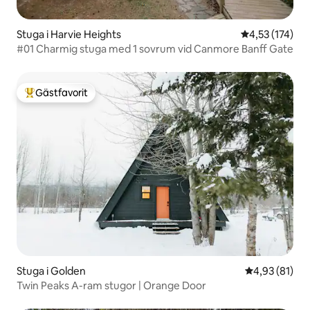
Stuga i Harvie Heights
4,53 av 5 i ge
4,53 (174)
#01 Charmig stuga med 1 sovrum vid Canmore Banff Gate
Gästfavorit
Populär gästfavorit
Stuga i Golden
4,93 av 5 i g
4,93 (81)
Twin Peaks A-ram stugor | Orange Door