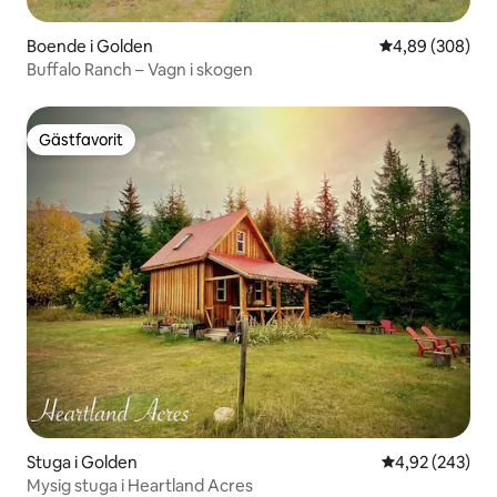
Boende i Golden
4,89 av 5 i ge
4,89 (308)
Buffalo Ranch – Vagn i skogen
Gästfavorit
Gästfavorit
Stuga i Golden
4,92 av 5 i ge
4,92 (243)
Mysig stuga i Heartland Acres