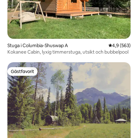
Stuga i Columbia-Shuswap A
4,9 av 5 i ge
4,9 (563)
Kokanee Cabin, lyxig timmerstuga, utsikt och bubbelpool
Gästfavorit
Gästfavorit