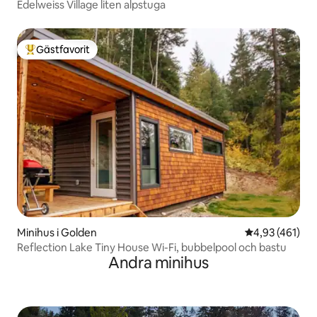
Edelweiss Village liten alpstuga
Gästfavorit
Populär gästfavorit
Minihus i Golden
4,93 av 5 i ge
4,93 (461)
Reflection Lake Tiny House Wi-Fi, bubbelpool och bastu
Andra minihus