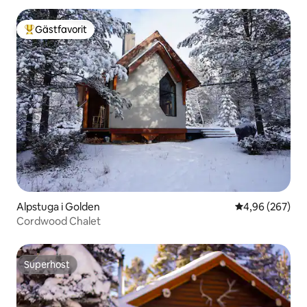
Gästfavorit
Populär gästfavorit
Alpstuga i Golden
4,96 av 5 i ge
4,96 (267)
Cordwood Chalet
Superhost
Superhost