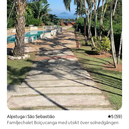
Alpstuga i São Sebastião
5 av 5 i g
5 (59)
Familjechalet Boiçucanga med utsikt över solnedgången