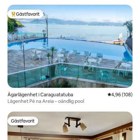
Gästfavorit
Populär gästfavorit
Ägarlägenhet i Caraguatatuba
4,96 av 5 i ge
4,96 (108)
Lägenhet Pé na Areia – oändlig pool
Gästfavorit
Gästfavorit