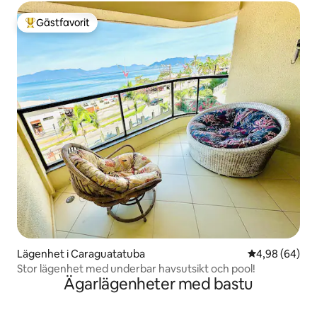
Gästfavorit
Populär gästfavorit
Lägenhet i Caraguatatuba
4,98 av 5 i g
4,98 (64)
Stor lägenhet med underbar havsutsikt och pool!
Ägarlägenheter med bastu