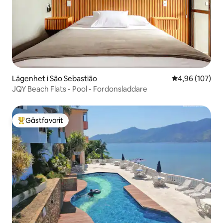
Lägenhet i São Sebastião
4,96 av 5 i ge
4,96 (107)
JQY Beach Flats - Pool - Fordonsladdare
Gästfavorit
Populär gästfavorit