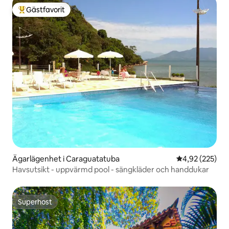
Gästfavorit
Populär gästfavorit
Ägarlägenhet i Caraguatatuba
4,92 av 5 i ge
4,92 (225)
Havsutsikt - uppvärmd pool - sängkläder och handdukar
Superhost
Superhost