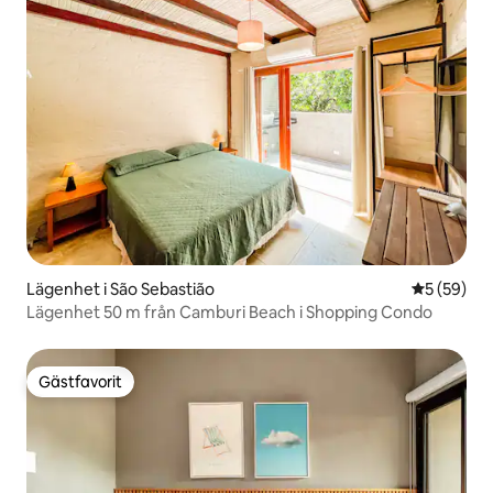
Lägenhet i São Sebastião
5 av 5 i g
5 (59)
Lägenhet 50 m från Camburi Beach i Shopping Condo
Gästfavorit
Gästfavorit