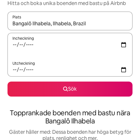
Hitta och boka unika boenden med bastu på Airbnb
Plats
När resultaten är tillgängliga kan du navigera med upp- och ned
Incheckning
Utcheckning
Sök
Topprankade boenden med bastu nära
Bangalô Ilhabela
Gäster håller med: Dessa boenden har höga betyg för
plats, renlighet och mer.