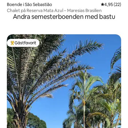
Boende i São Sebastião
4,95 av 5 i g
4,95 (22)
Chalet på Reserva Mata Azul – Maresias Brasilien
Andra semesterboenden med bastu
Gästfavorit
Populär gästfavorit