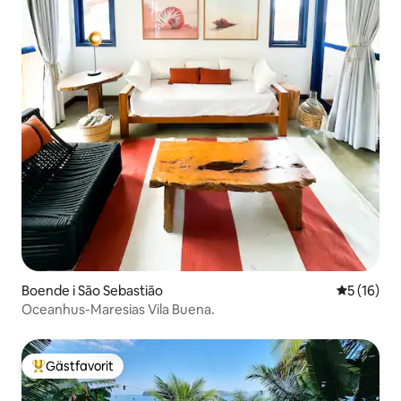
Boende i São Sebastião
5 av 5 i g
5 (16)
Oceanhus-Maresias Vila Buena.
Gästfavorit
Populär gästfavorit