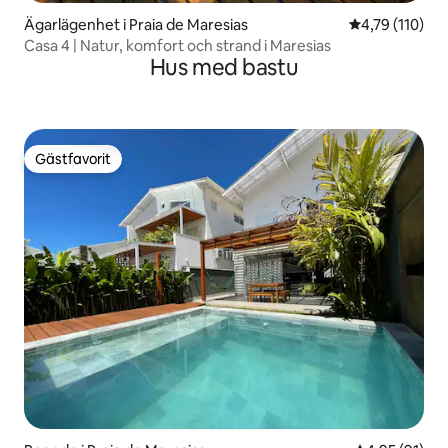
Ägarlägenhet i Praia de Maresias
4,79 av 5 i ge
4,79 (110)
Casa 4 | Natur, komfort och strand i Maresias
Hus med bastu
Gästfavorit
Gästfavorit