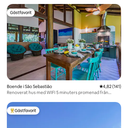
Gästfavorit
Gästfavorit
Boende i São Sebastião
4,82 av 5 i ge
4,82 (141)
Renoverat hus med WIFI 5 minuters promenad från
stranden
Gästfavorit
Populär gästfavorit