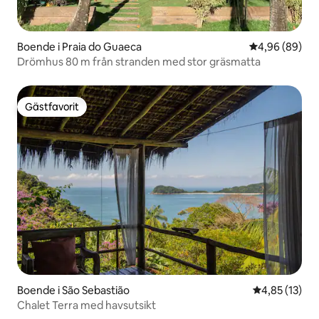
Boende i Praia do Guaeca
4,96 av 5 i g
4,96 (89)
Drömhus 80 m från stranden med stor gräsmatta
Gästfavorit
Gästfavorit
Boende i São Sebastião
4,85 av 5 i g
4,85 (13)
Chalet Terra med havsutsikt