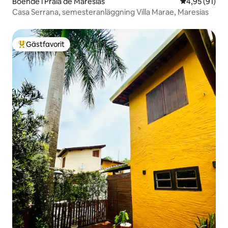
Boende i Praia de Maresias
4,95 av 5 i g
4,95 (91)
Casa Serrana, semesteranläggning Villa Marae, Maresias
Gästfavorit
Populär gästfavorit