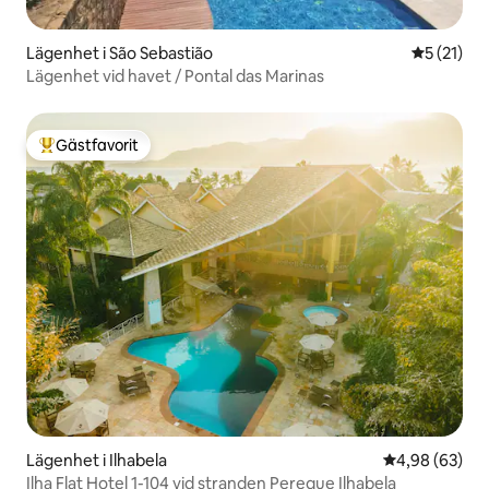
Lägenhet i São Sebastião
5 av 5 i g
5 (21)
Lägenhet vid havet / Pontal das Marinas
Gästfavorit
Populär gästfavorit
Lägenhet i Ilhabela
4,98 av 5 i g
4,98 (63)
Ilha Flat Hotel 1-104 vid stranden Pereque Ilhabela