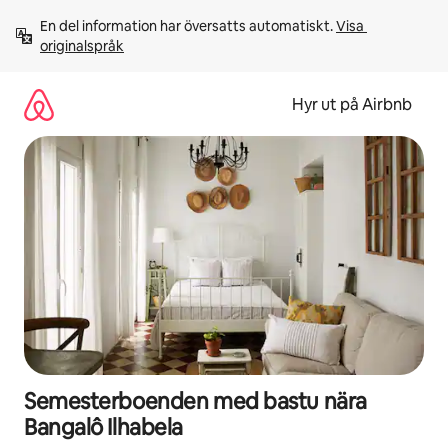
Hoppa
En del information har översatts automatiskt. 
Visa 
till
originalspråk
innehåll
Hyr ut på Airbnb
Semesterboenden med bastu nära
Bangalô Ilhabela