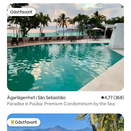
Gästfavorit
Gästfavorit
Ägarlägenhet i São Sebastião
4,77 av 5 i ge
4,77 (368)
Paradise in Paúba: Premium Condominium by the Sea
Gästfavorit
Populär gästfavorit