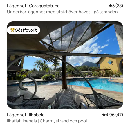
Lägenhet i Caraguatatuba
5 av 5 i g
5 (33)
Underbar lägenhet med utsikt över havet - på stranden
Gästfavorit
Populär gästfavorit
Lägenhet i Ilhabela
4,96 av 5 i g
4,96 (47)
Ilhaflat Ilhabela | Charm, strand och pool.