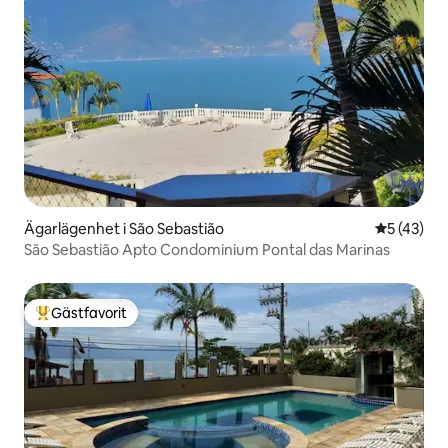
Ägarlägenhet i São Sebastião
5 av 5 i g
5 (43)
São Sebastião Apto Condominium Pontal das Marinas
Gästfavorit
Populär gästfavorit