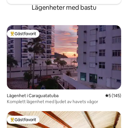
Lägenheter med bastu
Gästfavorit
Populär gästfavorit
Lägenhet i Caraguatatuba
5 av 5 i ge
5 (145)
Komplett lägenhet med ljudet av havets vågor
Gästfavorit
Populär gästfavorit