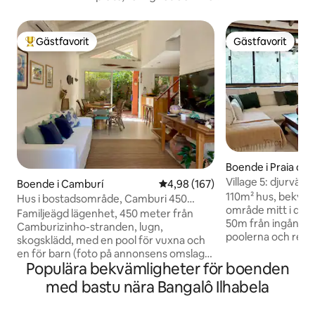
Gästfavorit
Gästfavorit
Populär gästfavorit
Gästfavorit
Boende i Praia de 
São Sebastião
Village 5: djurvän
Boende i Camburí
4,98 av 5 i genomsnittligt bety
4,98 (167)
110m² hus, bekvämt
Hus i bostadsområde, Camburi 450
område mitt i den 
meter från stranden
Familjeägd lägenhet, 450 meter från
50m från ingången 
Camburizinho-stranden, lugn,
poolerna och rek
skogsklädd, med en pool för vuxna och
3 sovrum (ett svit
en för barn (foto på annonsens omslag),
med utsikt över s
Populära bekvämligheter för boenden
bubbelpool, bastu och spelrum,
Sky och Netflix. Wi
övervakas dygnet runt av
med bastu nära Bangalô Ilhabela
rum och vardags
övervakningskameror. Mysigt hus, tre
luftkonditionering. 
sviter (en på bottenvåningen), mycket