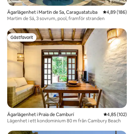
Ägarlägenhet i Martin de Sa, Caraguatatuba
4,89 av 5 i ge
4,89 (186)
Martim de Sá, 3 sovrum, pool, framför stranden
Gästfavorit
Gästfavorit
Ägarlägenhet i Praia de Camburí
4,85 av 5 i ge
4,85 (102)
Lägenhet i ett kondominium 80 m från Cambury Beach