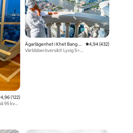
Ägarlägenhet i Khet Bang R
4,94 av 5 i genomsnitt
4,94 (432)
en
ak
Världsberöversikt! Lyxig 5⭐
båt/tåg/marknader
,96 av 5 i genomsnittligt betyg, 122 omdömen
4,96 (122)
på 95 kvm