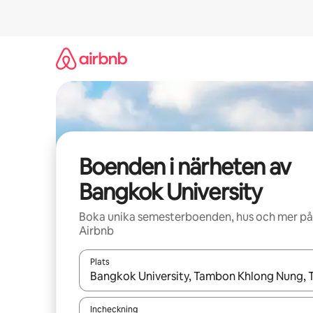
Hoppa
till
innehåll
Boenden i närheten av
Bangkok University
Boka unika semesterboenden, hus och mer på
Airbnb
Plats
När resultaten är tillgängliga kan du navigera me
Incheckning