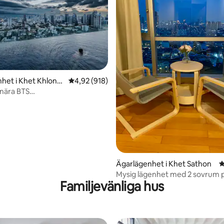
het i Khet Khlong
4,92 av 5 i genomsnittligt betyg, 918 omdöm
4,92 (918)
nära BTS
onglor·Oändlighetspool på
ligt betyg, 141 omdömen
Ägarlägenhet i Khet Sathon
4
Mysig lägenhet med 2 sovrum 
Familjevänliga hus
i hjärtat av Sathorn