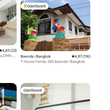
Gästfavorit
Populär gästfavorit
en
4,83 av 5 i genomsnittligt betyg, 23 omdömen
4,83 (23)
ra DMK-
Boende i Bangkok
4,97 av 5 i genomsnitt
4,97 (116)
T House Family. Ditt boende i Bangkok.
Gästfavorit
Gästfavorit