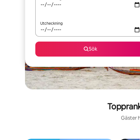
Utcheckning
Sök
Topprank
Gäster h