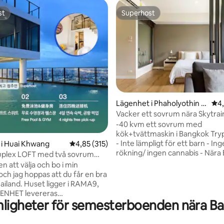
st
Superhost
st
Superhost
Lägenhet i Phaholyothin r
4,8
4
oad Phayathai
Vacker ett sovrum nära Skytrai
-40 kvm ett sovrum med
kök+tvättmaskin i Bangkok Tryp
- Inte lämpligt för ett barn - In
gt betyg, 1 186 omdömen
 i Huai Khwang
4,85 av 5 i genomsnittligt betyg, 315 omdöm
4,85 (315)
rökning/ ingen cannabis - Nära
plex LOFT med två sovrum
Sanampao, avfart#3 (7 min pro
r A1/Plats för 5
 att välja och bo i min
Vardagsrum med soffa/eget b
/Takpool/Nära RCA/Nära Tåg
och jag hoppas att du får en bra
med dusch, hårtork, toalettarti
ket/Nära Tonglor
t ligger i RAMA9,
handdukar -
NHET levereras
Luftkonditionering/Wifi/TV/Vä
ligheter för semesterboenden nära Ba
et är ca. 70 kvm, inklusive två
Gratis bagageförvaring/säkerh
ett vardagsrum och matrum,
runt - Enkel in- och utcheckning
ch två badrum, rymmer lätt 5