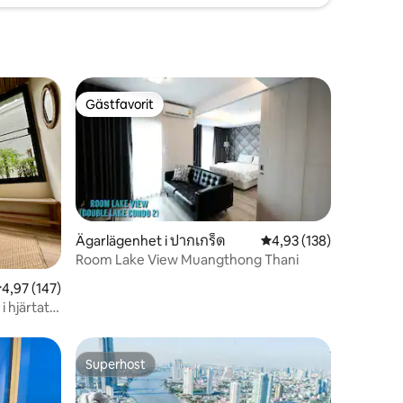
Gästfavorit
Gästfavorit
Ägarlägenhet i ปากเกร็ด
4,93 av 5 i genomsnitt
4,93 (138)
Room Lake View Muangthong Thani
en
,97 av 5 i genomsnittligt betyg, 147 omdömen
4,97 (147)
 hjärtat
Superhost
Superhost