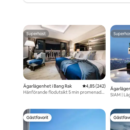
Superhost
Superho
Superhost
Superho
Ägarlägenhet i Bang Rak
4,85 av 5 i genomsnitt
4,85 (242)
Ägarlägen
Hänförande flodutsikt 5 min promenad-
Toei
SIAM | L
tåg sky bar
Sirikit
Gästfavorit
Gästfavo
Gästfavorit
Gästfavo