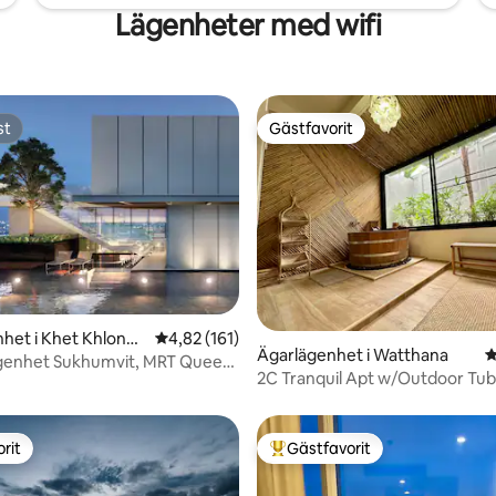
Lägenheter med wifi
st
Gästfavorit
st
Gästfavorit
ligt betyg, 242 omdömen
het i Khet Khlong
4,82 av 5 i genomsnittligt betyg, 161 omdöm
4,82 (161)
Ägarlägenhet i Watthana
4
ägenhet Sukhumvit, MRT Queen
2C Tranquil Apt w/Outdoor Tub i
av BKK
rit
Gästfavorit
rit
Populär gästfavorit