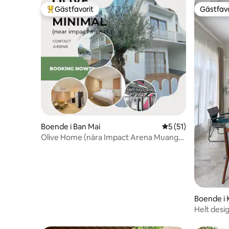
Gästfavorit
Gästfavo
Populär gästfavorit
Gästfavo
Boende i Ban Mai
5 av 5 i genomsnit
5 (51)
Olive Home (nära Impact Arena Muang
Thong Thani)
Boende i 
Helt desi
minuter ti