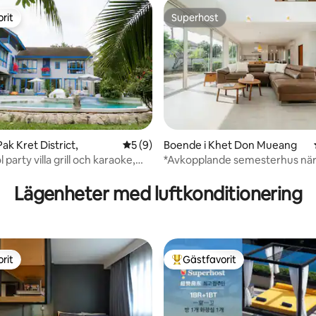
rit
Superhost
rit
Superhost
ttligt betyg, 3 omdömen
ak Kret District,
5 av 5 i genomsnittligt betyg, 9 omdöm
5 (9)
Boende i Khet Don Mueang
l party villa grill och karaoke,
*Avkopplande semesterhus nä
r 10+
flygplatsen
Lägenheter med luftkonditionering
rit
Gästfavorit
rit
Populär gästfavorit