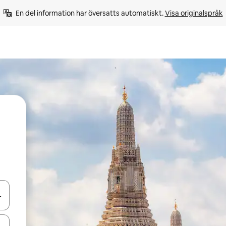
En del information har översatts automatiskt. 
Visa originalspråk
d upp- och nedåtpilarna eller utforska genom att trycka eller svepa.