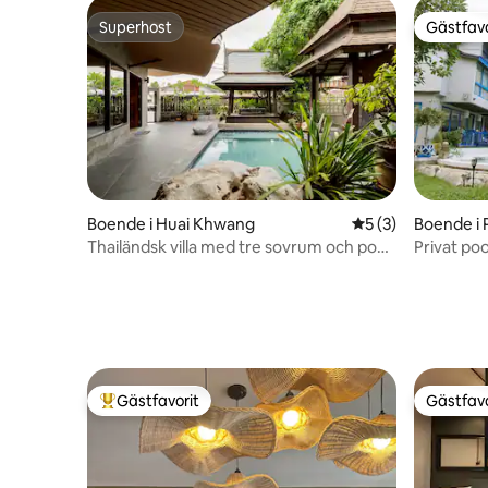
Superhost
Gästfavo
Superhost
Gästfavo
Boende i Huai Khwang
5 av 5 i genomsni
5 (3)
Boende i P
Thailändsk villa med tre sovrum och pool i
Privat poo
centrala Bangkok / Flygplatstransfer från
sovplatse
tre nätter
Gästfavorit
Gästfavo
Populär gästfavorit
Gästfavo