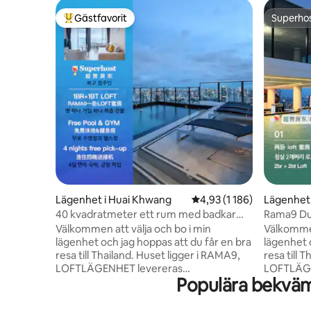
Gästfavorit
Superho
Populär gästfavorit
Superho
Lägenhet i Huai Khwang
4,93 av 5 i genomsnittli
4,93 (1 186)
Lägenhet
40 kvadratmeter ett rum med badkar
Rama9 Du
balkong LOFT-D4 / bo 3 personer / tak
och badka
Välkommen att välja och bo i min
Välkommen
pool / nära RCA / nära tåg nattmarknad /
personer
lägenhet och jag hoppas att du får en bra
lägenhet 
nära tonglor
Night Mar
resa till Thailand. Huset ligger i RAMA9,
resa till Thailand. Huse
LOFTLÄGENHET levereras
LOFTLÄGE
Populära bekväm
2024.Rummet är cirka 40 kvadratmeter
2024.Rumm
stort och består av ett sovrum, ett
sovrum, 
vardagsrum och en matsal, ett kök och
ett kök o