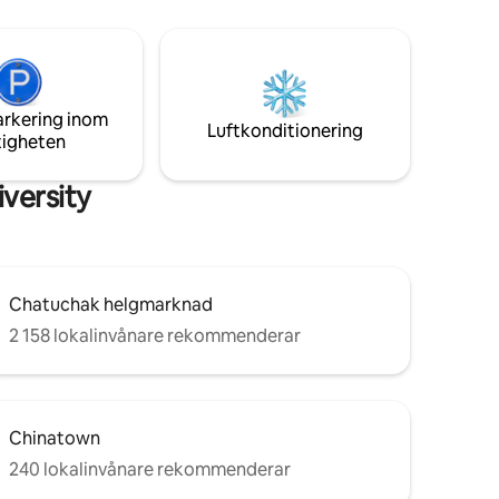
ch träning
det är fortfarande i Bangkok och enkelt
ningar,
ansluta till BTS sky train till hjärtat av
eror på
staden. Den nya upplevelsen väntar på
dig.
arkering inom
Luftkonditionering
tigheten
versity
Chatuchak helgmarknad
2 158 lokalinvånare rekommenderar
Chinatown
240 lokalinvånare rekommenderar