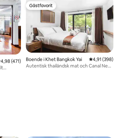
Gästfavorit
Gästfavorit
Boende i Khet Bangkok Yai
4,91 av 5 i genomsnitt
4,91 (398)
,98 av 5 i genomsnittligt betyg, 471 omdömen
4,98 (471)
Autentisk thailändsk mat och Canal Next
lt
Door
en