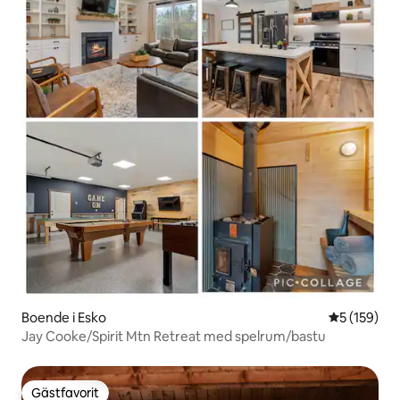
Boende i Esko
5 av 5 i ge
5 (159)
Jay Cooke/Spirit Mtn Retreat med spelrum/bastu
Gästfavorit