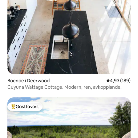
Boende i Deerwood
4,93 av 5 i ge
4,93 (189)
Cuyuna Wattage Cottage. Modern, ren, avkopplande.
Gästfavorit
Populär gästfavorit