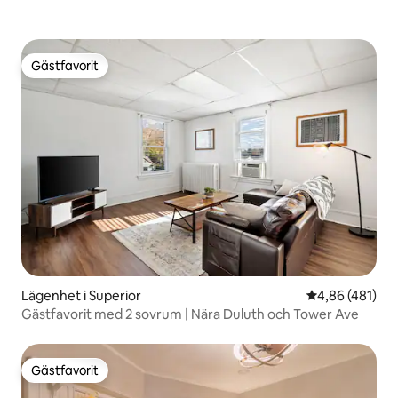
Gästfavorit
Gästfavorit
Lägenhet i Superior
4,86 av 5 i ge
4,86 (481)
Gästfavorit med 2 sovrum | Nära Duluth och Tower Ave
Gästfavorit
Gästfavorit