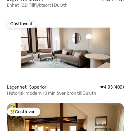
Enhet 102: Tillflyktsort i Duluth
Gästfavorit
Gästfavorit
Lägenhet i Superior
4,93 av 5 i ge
4,93 (409)
Historisk modern 10 min över bron till Duluth
Gästfavorit
Populär gästfavorit