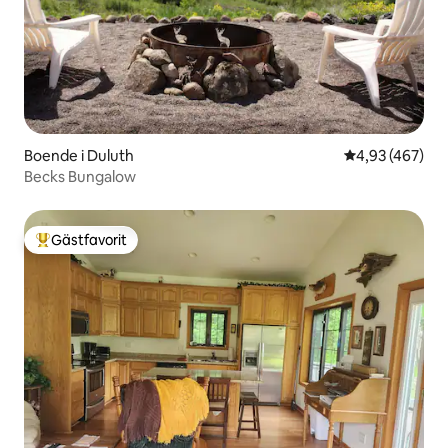
Boende i Duluth
4,93 av 5 i ge
4,93 (467)
Becks Bungalow
Gästfavorit
Populär gästfavorit