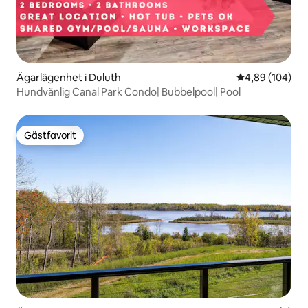
Ägarlägenhet i Duluth
4,89 av 5 i ge
4,89 (104)
Hundvänlig Canal Park Condo| Bubbelpool| Pool
Gästfavorit
Gästfavorit