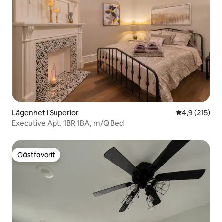
Lägenhet i Superior
4,9 av 5 i ge
4,9 (215)
Executive Apt. 1BR 1BA, m/Q Bed
Gästfavorit
Gästfavorit