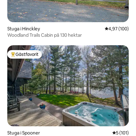
Stuga i Hinckley
4,97 av 5 i ge
4,97 (100)
Woodland Trails Cabin på 130 hektar
Gästfavorit
Populär gästfavorit
Stuga i Spooner
5 av 5 i ge
5 (101)