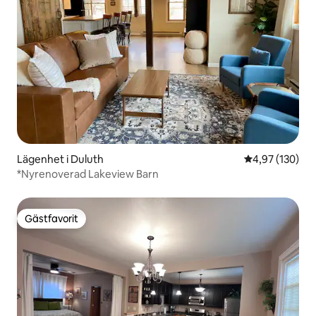
Lägenhet i Duluth
4,97 av 5 i ge
4,97 (130)
*Nyrenoverad Lakeview Barn
Gästfavorit
Gästfavorit