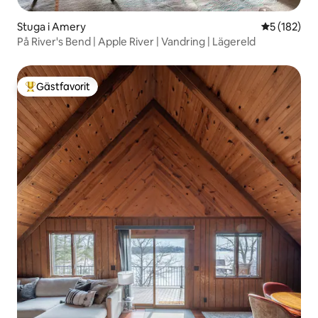
Stuga i Amery
5 av 5 i ge
5 (182)
På River's Bend | Apple River | Vandring | Lägereld
Gästfavorit
Populär gästfavorit