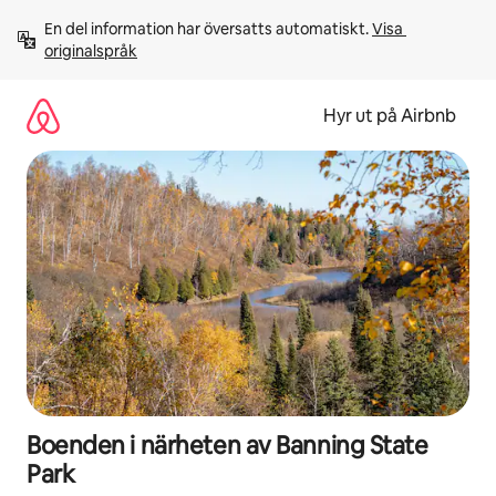
Hoppa
En del information har översatts automatiskt. 
Visa 
till
originalspråk
innehåll
Hyr ut på Airbnb
Boenden i närheten av Banning State
Park