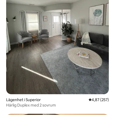
Lägenhet i Superior
4,87 av 5 i ge
4,87 (257)
Härlig Duplex med 2 sovrum