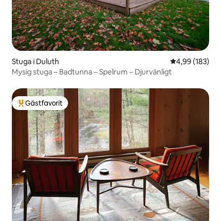
Stuga i Duluth
4,99 av 5 i ge
4,99 (183)
Mysig stuga – Badtunna – Spelrum – Djurvänligt
Gästfavorit
Populär gästfavorit