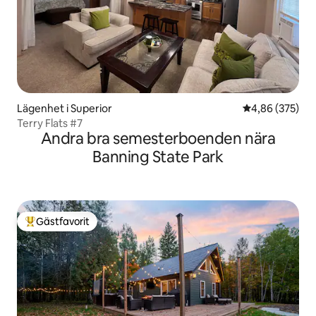
Lägenhet i Superior
4,86 av 5 i ge
4,86 (375)
Terry Flats #7
Andra bra semesterboenden nära
Banning State Park
Gästfavorit
Populär gästfavorit