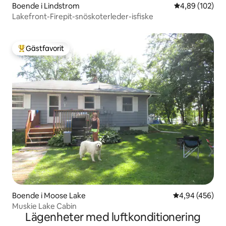
Boende i Lindstrom
4,89 av 5 i ge
4,89 (102)
Lakefront-Firepit-snöskoterleder-isfiske
Gästfavorit
Populär gästfavorit
Boende i Moose Lake
4,94 av 5 i ge
4,94 (456)
Muskie Lake Cabin
Lägenheter med luftkonditionering