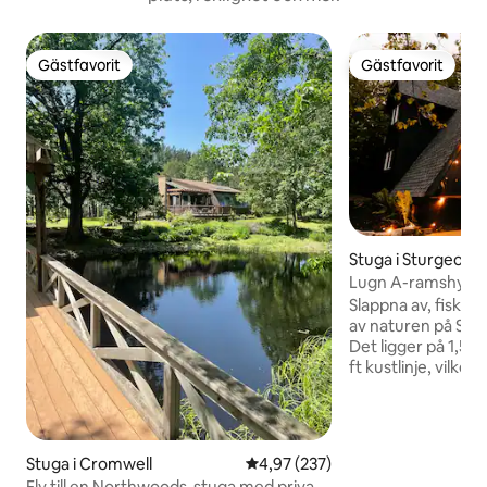
Gästfavorit
Gästfavorit
Gästfavorit
Gästfavorit
Stuga i Sturgeon 
Lugn A-ramshytt p
Slappna av, fiska, 
av naturen på Stu
Det ligger på 1,5 
ft kustlinje, vilke
avskild semesterpl
ligger bara 90 min
och 50 min söder 
Sturgeon Island på
Stuga i Cromwell
4,97 av 5 i genomsnittligt bety
4,97 (237)
direkt från brygga
Fly till en Northwoods-stuga med privat