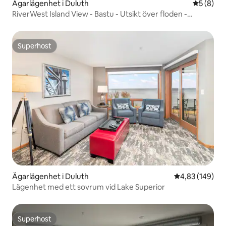
Ägarlägenhet i Duluth
5 av 5 i 
5 (8)
RiverWest Island View - Bastu - Utsikt över floden -
Hundar
Superhost
Superhost
Ägarlägenhet i Duluth
4,83 av 5 i ge
4,83 (149)
Lägenhet med ett sovrum vid Lake Superior
Superhost
Superhost