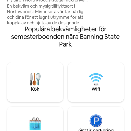
paddelbräda, eller
ö!
En bekväm och mysig tillflyktsort i
Ta en kopp kaffe o
Northwoods i Minnesota väntar på dig
direkt från däcket
och dina för ett lugnt utrymme för att
helt enkelt av att 
koppla av och njuta av de designade
Sturgeon Island A
Populära bekvämligheter för
inomhus- och utomhusutrymmen. En
liten landsbygd med enkla
semesterboenden nära Banning State
bekvämligheter ligger en halv mile bort
Park
eller större städer bara 20+ miles bort
med utomhusaktiviteter i överflöd. Vår
80 meter långa bro till en privat ö på en
damm är en perfekt miljö för att läsa en
bok eller spela kort med några vänner.
Vår unika anpassade källarbar och
omgivande intima utrymmen kommer
att hålla dig lugn.
Kök
Wifi
Gratis parkering