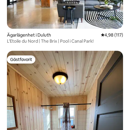
Ägarlägenhet i Duluth
4,98 av 5 i ge
4,98 (117)
L'Etoile du Nord | The Brix | Pool i Canal Park!
Gästfavorit
Gästfavorit