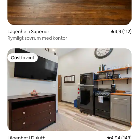
Lägenhet i Superior
4,9 av 5 i g
4,9 (112)
Rymligt sovrum med kontor
Gästfavorit
Gästfavorit
Lägenhet i Duluth
4,94 av 5 i ge
4,94 (143)