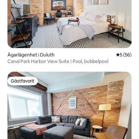
Ägarlägenhet i Duluth
5 av 5 i g
5 (56)
Canal Park Harbor View Suite | Pool, bubbelpool
Gästfavorit
Gästfavorit