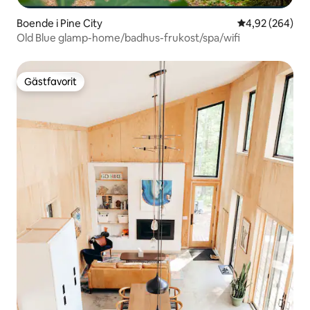
Boende i Pine City
4,92 av 5 i ge
4,92 (264)
Old Blue glamp-home/badhus-frukost/spa/wifi
Gästfavorit
Gästfavorit