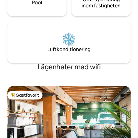
Pool
inom fastigheten
Luftkonditionering
Lägenheter med wifi
Gästfavorit
Populär gästfavorit