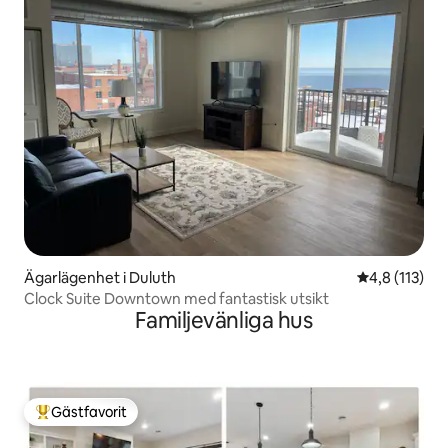
Ägarlägenhet i Duluth
4,8 av 5 i g
4,8 (113)
Clock Suite Downtown med fantastisk utsikt
Familjevänliga hus
Gästfavorit
Populär gästfavorit