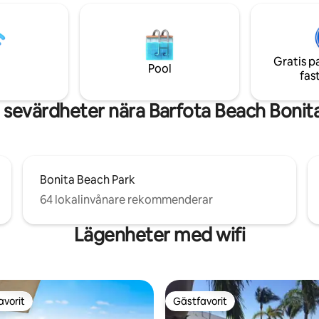
gäster på fastigheten när som h
ill flera bra restauranger,
r och till och med
da/båtuthyrning, fisketurer,
ologisk solnedgång och turer.
Gratis p
 dig äventyrlig? Ta en av
Pool
fas
akerna från bryggan till
sevärdheter nära Barfota Beach Bonita
Bonita Beach Park
64 lokalinvånare rekommenderar
Lägenheter med wifi
avorit
Gästfavorit
gästfavorit
Gästfavorit