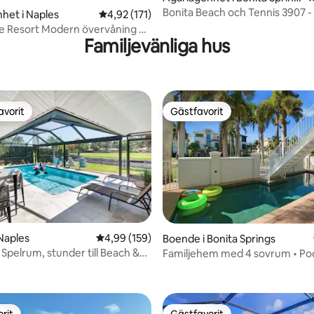
s
Bonita Beach och Tennis 3907 
het i Naples
4,92 av 5 i genomsnittligt betyg, 171 omdöm
4,92 (171)
Views
e Resort Modern övervåning 2
Familjevänliga hus
 badrum
avorit
Gästfavorit
gästfavorit
Gästfavorit
Naples
4,99 av 5 i genomsnittligt betyg, 159 omdöm
4,99 (159)
Boende i Bonita Springs
 Spelrum, stunder till Beach &
Familjehem med 4 sovrum • Poo
tligt betyg, 48 omdömen
n
Tillgång till stranden tvärs över
rit
Gästfavorit