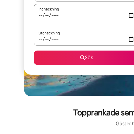
Incheckning
Utcheckning
Sök
Topprankade seme
Gäster h