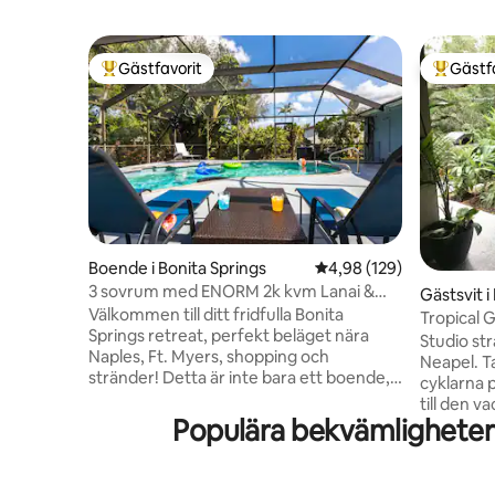
Gästfavorit
Gästf
Populär gästfavorit
Populär 
Boende i Bonita Springs
4,98 av 5 i genomsnitt
4,98 (129)
3 sovrum med ENORM 2k kvm Lanai &
Gästsvit i
säsongsvis uppvärmd pool
Välkommen till ditt fridfulla Bonita
Tropical 
Springs retreat, perfekt beläget nära
till strand
Studio st
Naples, Ft. Myers, shopping och
Neapel. T
stränder! Detta är inte bara ett boende,
cyklarna 
det är vårt andra hem och vi behandlar
till den v
det som sådant. Du kommer att uppleva
Populära bekvämligheter 
eller Vand
"exceptionellt" i samma stund du
de populä
kommer in i denna fantastiska, öppna
restauran
interiör. Vidare har den en slående 2000
att gå? D