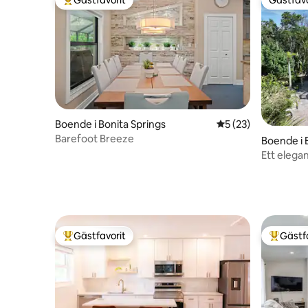
Populär gästfavorit
Gästfavo
Boende i Bonita Springs
5 av 5 i genomsnit
5 (23)
Barefoot Breeze
Boende i 
Ett elega
väntar!
Gästfavorit
Gästf
Populär gästfavorit
Populär 