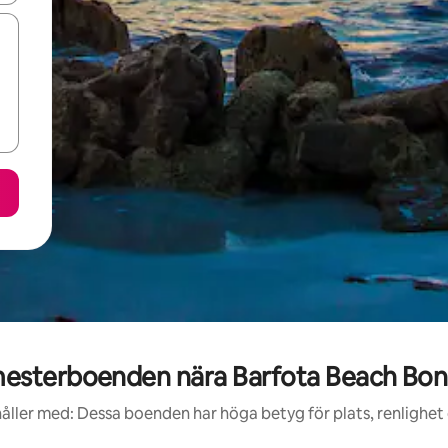
sterboenden nära Barfota Beach Bonit
åller med: Dessa boenden har höga betyg för plats, renlighet