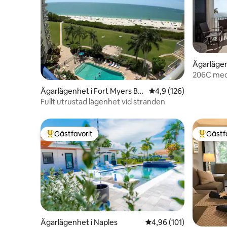
Ägarlägen
each
206C med 
badutrus
Ägarlägenhet i Fort Myers Be
4,9 av 5 i genomsnitt
4,9 (126)
ach
Fullt utrustad lägenhet vid stranden
Gästfavorit
Gästf
Populär gästfavorit
Populär 
Ägarlägenhet i Naples
4,96 av 5 i genomsnitt
4,96 (101)