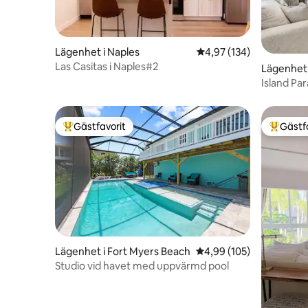
Lägenhet i Naples
4,97 av 5 i genomsnitt
4,97 (134)
Las Casitas i Naples#2
Lägenhet 
Island Par
strandup
Gästfavorit
Gästf
Populär gästfavorit
Populär 
Lägenhet i Fort Myers Beach
4,99 av 5 i genomsnitt
4,99 (105)
Studio vid havet med uppvärmd pool