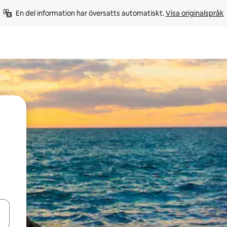
En del information har översatts automatiskt. 
Visa originalspråk
d upp- och nedåtpilarna eller utforska genom att trycka eller svepa.