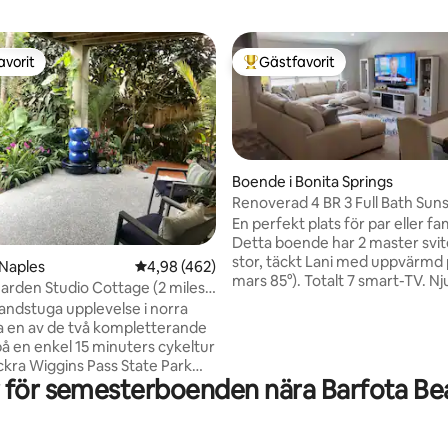
avorit
Gästfavorit
gästfavorit
Populär gästfavorit
Boende i Bonita Springs
Renoverad 4 BR 3 Full Bath Sun
Getaway
En perfekt plats för par eller fam
Detta boende har 2 master svi
ligt betyg, 129 omdömen
stor, täckt Lani med uppvärmd 
 Naples
4,98 av 5 i genomsnittligt betyg, 462 omdöm
4,98 (462)
mars 85°). Totalt 7 smart-TV. Nj
Garden Studio Cottage (2 miles
förbereda en familjemåltid i det
en)
randstuga upplevelse i norra
fullt utrustade köket med dubb
a en av de två kompletterande
och gott om diskutrymme. Njut
på en enkel 15 minuters cykeltur
cykeltur på en av 4 cyklar eller
ackra Wiggins Pass State Park
som tillhandahålls samt andra s
för semesterboenden nära Barfota Bea
erbilt beach. Bara 3 miles från
strandtillbehör. Huset ligger på
ra Mercado-butikerna,
återvändsgränd för avkoppling
gerna och teatern. Föredrar du
inga fester eller tillställningar! 
et är mindre än 10 minuters