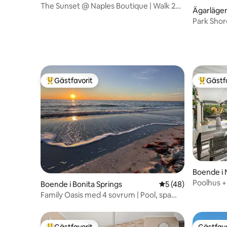
The Sunset @ Naples Boutique | Walk 2
Ägarlägen
Beaches
Park Shor
sovrum 2
Gästfavorit
Gästf
Populär gästfavorit
Populär 
Boende i 
Poolhus +
Boende i Bonita Springs
5 av 5 i genomsnit
5 (48)
Downtow
Family Oasis med 4 sovrum | Pool, spa
och eldstad | Grill
Gästfavorit
Gästfavo