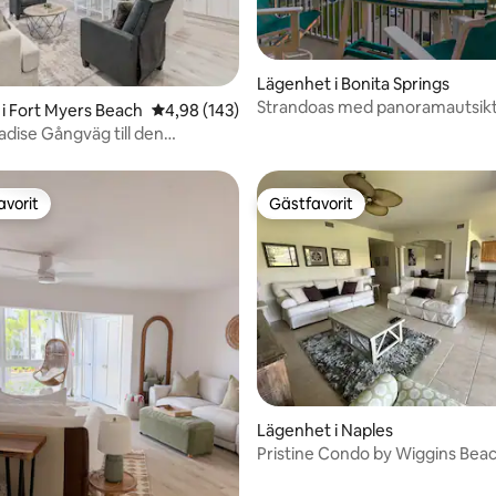
ligt betyg, 134 omdömen
Lägenhet i Bonita Springs
Strandoas med panoramautsikt
i Fort Myers Beach
4,98 av 5 i genomsnittligt betyg, 143 omdöm
4,98 (143)
Barefoot Beach och Bonita Bea
adise Gångväg till den
pvärmda poolen
avorit
Gästfavorit
gästfavorit
Gästfavorit
ligt betyg, 105 omdömen
Lägenhet i Naples
Pristine Condo by Wiggins Bea