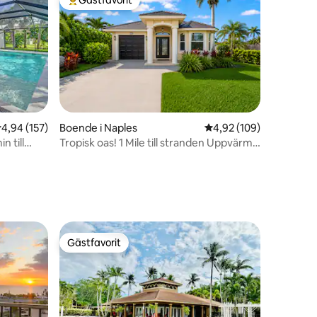
Populär gästfavorit
,94 av 5 i genomsnittligt betyg, 157 omdömen
4,94 (157)
Boende i Naples
4,92 av 5 i genomsnitt
4,92 (109)
n till
Tropisk oas! 1 Mile till stranden Uppvärmd
en
g
saltvattenpool
Gästfavorit
Gästfavorit