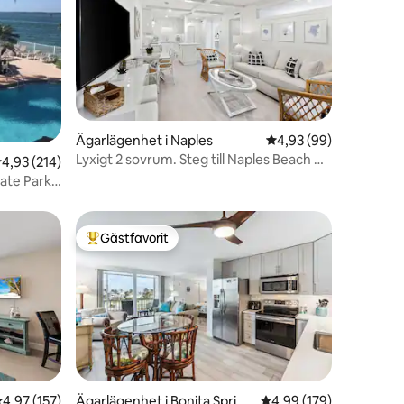
en
Ägarlägenhet i Naples
4,93 av 5 i genomsnit
4,93 (99)
Lyxigt 2 sovrum. Steg till Naples Beach &
,93 av 5 i genomsnittligt betyg, 214 omdömen
4,93 (214)
Town.
ate Park –
Gästfavorit
Populär gästfavorit
,97 av 5 i genomsnittligt betyg, 157 omdömen
4,97 (157)
Ägarlägenhet i Bonita Spring
4,99 av 5 i genomsnitt
4,99 (179)