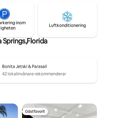
elst är 8!
Strandentréer ligger 2 miles bort. Vi har 2
fina vuxencyklar, kajaker och fiskespön
som du kan använda. Beläget strax
utanför Wiggins Pass Road mellan 41 och
havet. Stilt home. Behöver inte ens en bil.
arkering inom
Luftkonditionering
tigheten
 Springs,Florida
Bonita Jetski & Parasail
42 lokalinvånare rekommenderar
Gästfavorit
Gästfavorit