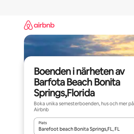
Hoppa
till
innehåll
Boenden i närheten av
Barfota Beach Bonita
Springs,Florida
Boka unika semesterboenden, hus och mer på
Airbnb
Plats
När resultaten är tillgängliga kan du navigera me