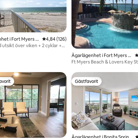
het i Fort Myers B
4,84 av 5 i genomsnittligt betyg, 126 omdöm
4,84 (126)
utsikt över viken + 2 cyklar +
tning
ligt betyg, 126 omdömen
Ägarlägenhet i Fort Myers B
4
each
Ft Myers Beach & Lovers Key St
FANTASTISKT!
avorit
Gästfavorit
gästfavorit
Gästfavorit
ligt betyg, 101 omdömen
Ägarlägenhet i Bonita Spring
4