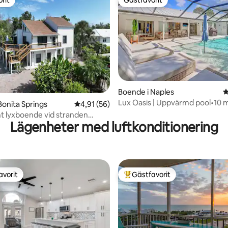
rit
Gästfavorit
tligt betyg, 23 omdömen
Boende i Naples
4
Lux Oasis | Uppvärmd pool•10 mi
Bonita Springs
4,91 av 5 i genomsnittligt betyg, 56 omdöm
4,91 (56)
stranden och 5th Ave•Spjälsän
nt lyxboende vid stranden
Lägenheter med luftkonditionering
avorit
Gästfavorit
gästfavorit
Populär gästfavorit