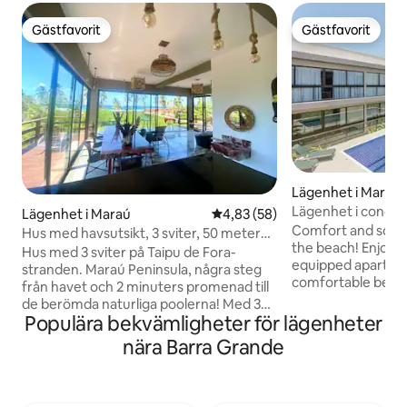
Gästfavorit
Gästfavorit
Gästfavorit
Gästfavorit
Lägenhet i Maraú
Lägenhet i condo 
Lägenhet i Maraú
4,83 av 5 i genomsnittligt bet
4,83 (58)
stranden BBC010
Comfort and soph
Hus med havsutsikt, 3 sviter, 50 meter
the beach! Enjoy a perfect stay in a fully
från havet
Hus med 3 sviter på Taipu de Fora-
equipped apartmen
stranden. Maraú Peninsula, några steg
comfortable beds, 
från havet och 2 minuters promenad till
Smart TVs. The spa
de berömda naturliga poolerna! Med 3
offers sophisticati
Populära bekvämligheter för lägenheter
sviter, stort rum helt i glas med gardiner
beer fridge. Comp
och luftkonditionering 24 000 btus mot
nära Barra Grande
dining space, alon
havet, alla marmor- och granitgolv, har
and dryer. Enjoy 
en terrass med havsutsikt också! För
pool and barbecue
kräsna människor!! Massor av balkong.
just a few steps f