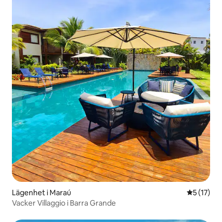
Lägenhet i Maraú
5 av 5 i g
5 (17)
Vacker Villaggio i Barra Grande