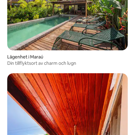
Lägenhet i Maraú
Din tillflyktsort av charm och lugn