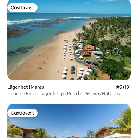
Gästfavorit
Gästfavorit
Lägenhet i Maraú
5 av 5 i g
5 (10)
Taipu de Fora - Lägenhet på Rua das Piscinas Naturais
Gästfavorit
Gästfavorit