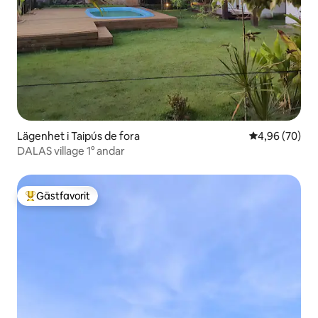
Lägenhet i Taipús de fora
4,96 av 5 i g
4,96 (70)
DALAS village 1° andar
Gästfavorit
Populär gästfavorit