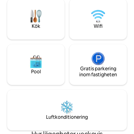
Queensize-sängar i de 3 sviterna, luft tb!
guarantees unforget
Kök fullt utrustat och komplett! En
now and experienc
mycket lugn och säker gata! Jag tog
med mig alla dekorationer från Bali!!
Kök
Wifi
Gratis parkering
Pool
inom fastigheten
Luftkonditionering