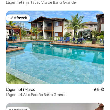
Lägenhet i hjärtat av Vila de Barra Grande
Gästfavorit
Gästfavorit
Lägenhet i Maraú
5 av 5 i 
5 (8)
Lägenhet Alto Padrão Barra Grande