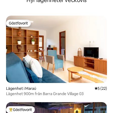
Hyr lägenheter veckovis
Gästfavorit
Gästfavorit
Lägenhet i Maraú
5 av 5 i g
5 (22)
Lägenhet 900m från Barra Grande Village 03
Gästfavorit
Populär gästfavorit