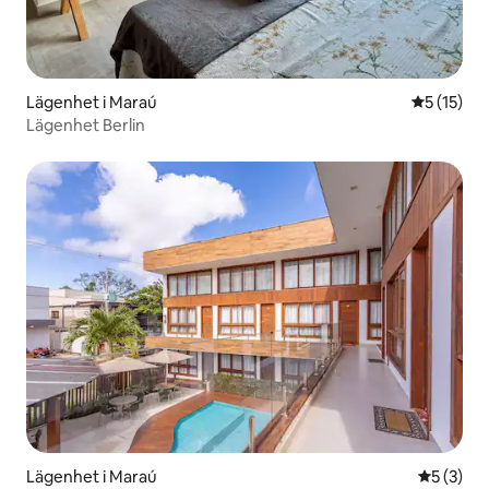
Lägenhet i Maraú
5 av 5 i g
5 (15)
Lägenhet Berlin
Lägenhet i Maraú
5 av 5 i 
5 (3)