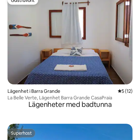
Gästfavorit
Gästfavorit
Lägenhet i Barra Grande
5 av 5 i g
5 (12)
La Belle Verte, Lägenhet Barra Grande CasaPraia
Lägenheter med badtunna
Superhost
Superhost