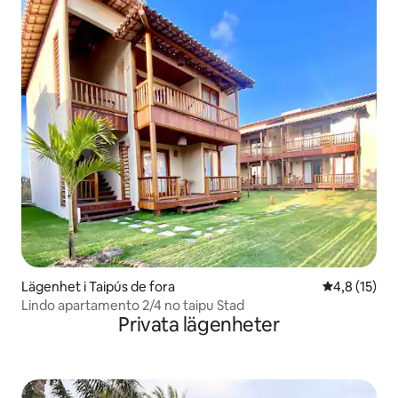
Lägenhet i Taipús de fora
4,8 av 5 i g
4,8 (15)
Lindo apartamento 2/4 no taipu Stad
Privata lägenheter