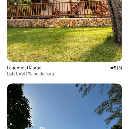
Lägenhet i Maraú
5 av 5 i 
5 (3)
Loft LAVI i Taipu de fora