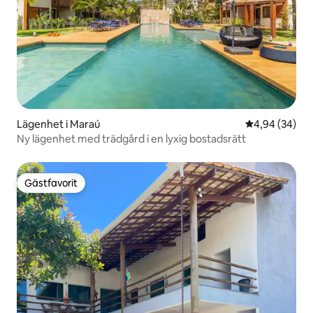
Lägenhet i Maraú
4,94 av 5 i g
4,94 (34)
Ny lägenhet med trädgård i en lyxig bostadsrätt
Gästfavorit
Gästfavorit