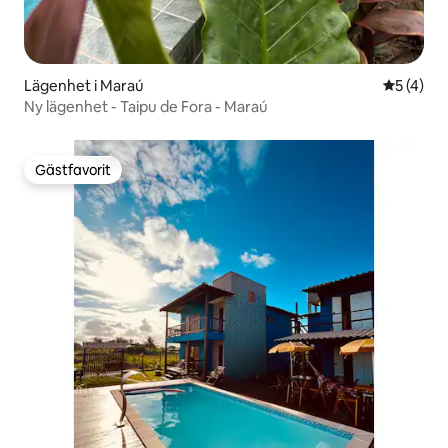
Lägenhet i Maraú
5 av 5 i 
5 (4)
Ny lägenhet - Taipu de Fora - Maraú
Gästfavorit
Gästfavorit