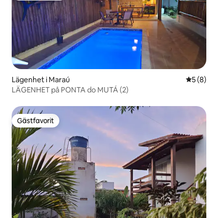
Lägenhet i Maraú
5 av 5 i 
5 (8)
LÄGENHET på PONTA do MUTÁ (2)
Gästfavorit
Gästfavorit