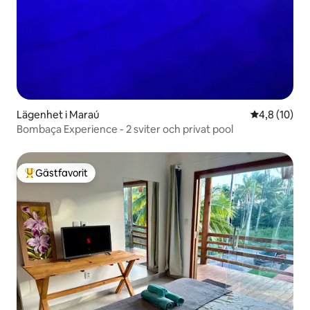
Lägenhet i Maraú
4,8 av 5 i g
4,8 (10)
Bombaça Experience - 2 sviter och privat pool
Gästfavorit
Populär gästfavorit