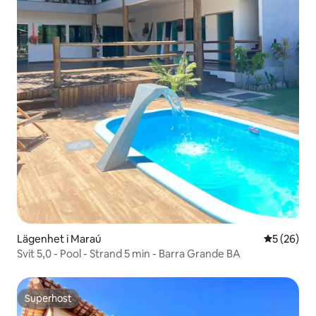
Lägenhet i Maraú
5 av 5 i g
5 (26)
Svit 5,0 - Pool - Strand 5 min - Barra Grande BA
Superhost
Superhost