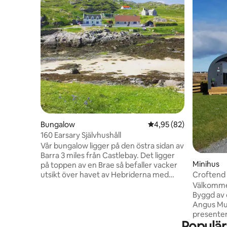
Bungalow
4,95 av 5 i genomsnit
4,95 (82)
160 Earsary Självhushåll
Vår bungalow ligger på den östra sidan av
Barra 3 miles från Castlebay. Det ligger
Minihus
på toppen av en Brae så befaller vacker
utsikt över havet av Hebriderna med
Croftend 
Skye Eigg och Muck Komplett integritet
Välkommen 
ingen bakom eller huvudväg vid din dörr.
Byggd av 
Det är inhägnat så sinnesro för hundar
Angus Mur
eller barn. Det är mycket privat. Vi har allt
presenter
i det för att göra det till ett fantastiskt
Populär
behöver för 