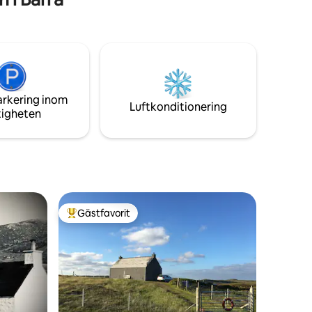
arkering inom
Luftkonditionering
tigheten
Gästfavorit
Populär gästfavorit