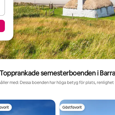
Topprankade semesterboenden i Barr
åller med: Dessa boenden har höga betyg för plats, renlighet
avorit
Gästfavorit
gästfavorit
Gästfavorit