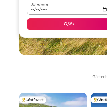
Utcheckning
Sök
Gäster h
Gästfavorit
Gästf
Populär gästfavorit
Populär 