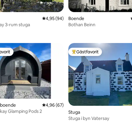
4,95 av 5 i genomsnittligt betyg, 94 omdöm
4,95 (94)
Boende
ay 3-rum stuga
Bothan Beinn
tligt betyg, 60 omdömen
avorit
Gästfavorit
gästfavorit
Populär gästfavorit
rboende
4,96 av 5 i genomsnittligt betyg, 67 omdöm
4,96 (67)
iskay Glamping Pods 2
tligt betyg, 57 omdömen
Stuga
Stuga i byn Vatersay