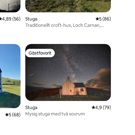
en
4,89 av 5 i genomsnittligt betyg, 56 omdömen
4,89 (56)
Stuga
5 av 5 i genomsnit
5 (86)
Traditionellt croft-hus, Loch Carnan,
South Uist
Gästfavorit
Gästfavorit
en
Stuga
4,9 av 5 i genomsnit
4,9 (79)
Mysig stuga med två sovrum
5 av 5 i genomsnittligt betyg, 68 omdömen
5 (68)