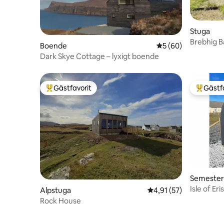
Stuga
Brebhig B
Boende
5 av 5 i genomsnit
5 (60)
Dark Skye Cottage – lyxigt boende
Gästfavorit
Gästf
Populär gästfavorit
Populär 
Semeste
Isle of Er
Alpstuga
4,91 av 5 i genomsnit
4,91 (57)
Rock House