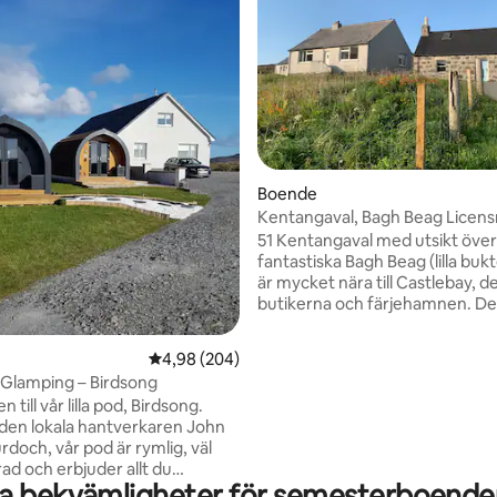
Boende
Kentangaval, Bagh Beag Lice
ES01145F
51 Kentangaval med utsikt öve
fantastiska Bagh Beag (lilla bukten)
tligt betyg, 82 omdömen
är mycket nära till Castlebay, de
butikerna och färjehamnen. Den har
rullstolstillgång till baksidan av
fastigheten och drar också nytt
4,98 av 5 i genomsnittligt betyg, 204 omdöm
4,98 (204)
våtrum /dusch med ledstänger 
Glamping – Birdsong
och bredvid toaletten. Den har underbar
till vår lilla pod, Birdsong.
utsikt över kullarna och torpar
den lokala hantverkaren John
baksidan av fastigheten och är 
doch, vår pod är rymlig, väl
idealiskt läge för att besöka m
ad och erbjuder allt du
underbara stränderna och
a bekvämligheter för semesterboenden
en bekväm vistelse. Beläget i
sevärdheterna på ön. Licensnummer: