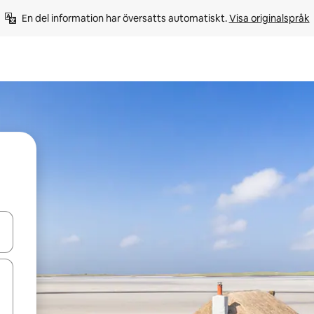
En del information har översatts automatiskt. 
Visa originalspråk
d upp- och nedåtpilarna eller utforska genom att trycka eller svepa.