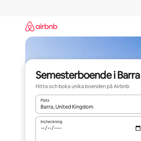
Hoppa
till
innehåll
Semesterboende i Barra
Hitta och boka unika boenden på Airbnb
Plats
När resultaten är tillgängliga kan du navigera me
Incheckning