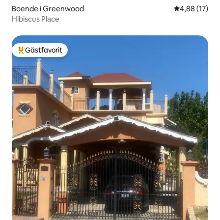
Boende i Greenwood
4,88 av 5 i g
4,88 (17)
Hibiscus Place
Gästfavorit
Populär gästfavorit