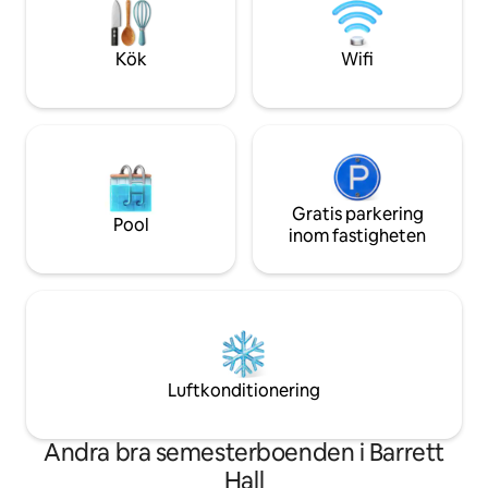
kryssningsfartygspir. Denna mysiga och
fridfulla halvfrittstående studio är
utrustad med luftkonditionering och
Kök
Wifi
takfläkt, varmvattenberedare, Wifi,
Smart-TV med Netflix (använd egen
inloggning)
Gratis parkering
Pool
inom fastigheten
Luftkonditionering
Andra bra semesterboenden i Barrett
Hall