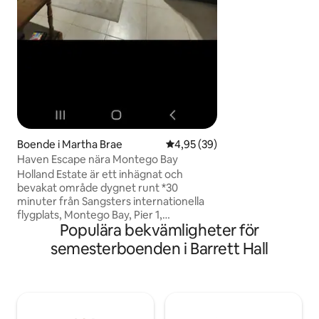
nomad. Missa inte
sidogården, som er
för avkoppling. F
en välkomnande atm
perfekta stället fö
Boende i Martha Brae
4,95 av 5 i genomsnittligt bet
4,95 (39)
Haven Escape nära Montego Bay
Holland Estate är ett inhägnat och
bevakat område dygnet runt *30
minuter från Sangsters internationella
flygplats, Montego Bay, Pier 1,
Populära bekvämligheter för
Margaritaville med mera *1 timme från
Ochi Rios, Dunns River Falls, Mystic
semesterboenden i Barrett Hall
Mountains med mera *5 minuter från
forsränning på Martha Brae-floden,
Falmouth Mystic Lagoon, Chukka
Adventures med mera * 10 minuter till
stränder, restauranger,