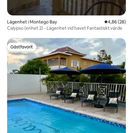
Lägenhet i Montego Bay
4,86 av 5 i g
4,86 (28)
Calypso (enhet 2) - Lägenhet vid havet Fantastiskt värde
Gästfavorit
Gästfavorit