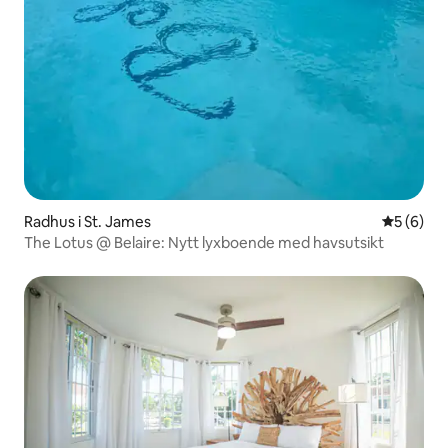
Radhus i St. James
5 av 5 i 
5 (6)
The Lotus @ Belaire: Nytt lyxboende med havsutsikt