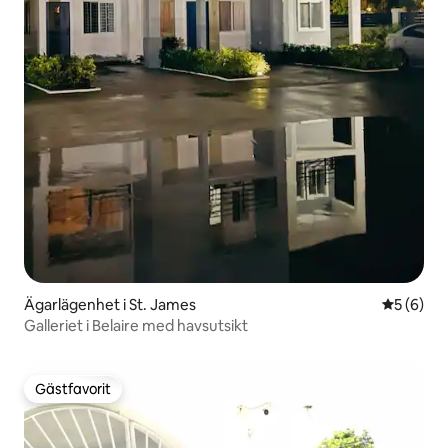
Ägarlägenhet i St. James
5 av 5 i 
5 (6)
Galleriet i Belaire med havsutsikt
Gästfavorit
Gästfavorit