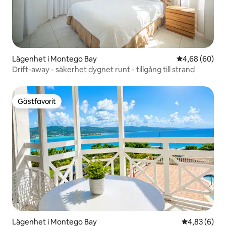
Lägenhet i Montego Bay
4,68 av 5 i g
4,68 (60)
Drift-away - säkerhet dygnet runt - tillgång till strand
Gästfavorit
Gästfavorit
Lägenhet i Montego Bay
4,83 av 5 i 
4,83 (6)