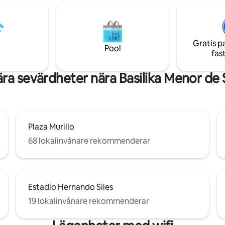
Mb (nedladdning) – 50 Mb
biografer och stora turistattrak
ing) > Centralvärme (endast
allt du behöver för en bekväm, 
> Netflix > Universella
säker och minnesvärd vistelse i 
 > Panoramautsikt över staden
stadens bästa områden.
Gratis p
kningskameror
Pool
fas
ra sevärdheter nära Basilika Menor de 
Plaza Murillo
68 lokalinvånare rekommenderar
Estadio Hernando Siles
19 lokalinvånare rekommenderar