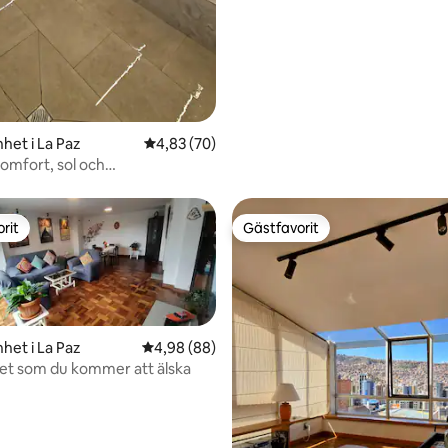
het i La Paz
4,83 av 5 i genomsnittligt betyg, 70 omdöm
4,83 (70)
omfort, sol och
ngsområden
rit
Gästfavorit
rit
Gästfavorit
het i La Paz
4,98 av 5 i genomsnittligt betyg, 88 omdöm
4,98 (88)
et som du kommer att älska