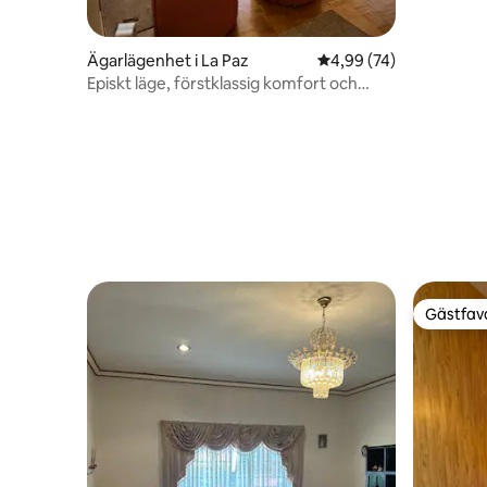
Ägarlägenhet i La Paz
4,99 av 5 i genomsnit
4,99 (74)
Episkt läge, förstklassig komfort och
bästa läge.
Gästfavo
Gästfavo