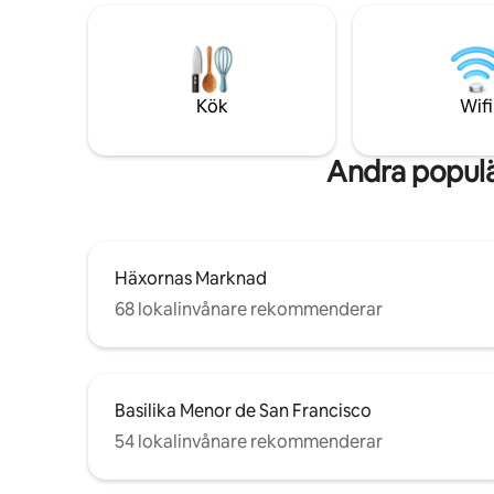
ensamresenärer som söker komfort,
Wifi: 70 
bekvämlighet och oförglömliga vistelser.
(uppladdn
Boka nu för en förstklassig upplevelse!
nattetid) 
vägguttag
> Överva
Kök
Wifi
Andra populä
Häxornas Marknad
68 lokalinvånare rekommenderar
Basilika Menor de San Francisco
54 lokalinvånare rekommenderar