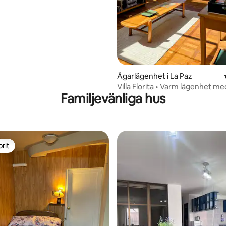
tligt betyg, 74 omdömen
Ägarlägenhet i La Paz
Villa Florita • Varm lägenhet me
Familjevänliga hus
fantastisk utsikt
rit
rit