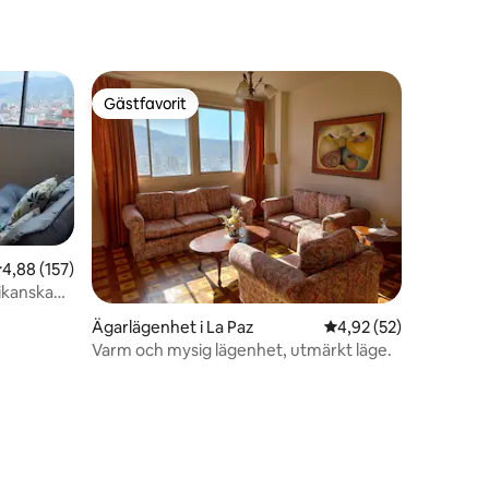
Gästfavorit
Gästfavorit
,88 av 5 i genomsnittligt betyg, 157 omdömen
4,88 (157)
ikanska
Ägarlägenhet i La Paz
4,92 av 5 i genomsnit
4,92 (52)
Varm och mysig lägenhet, utmärkt läge.