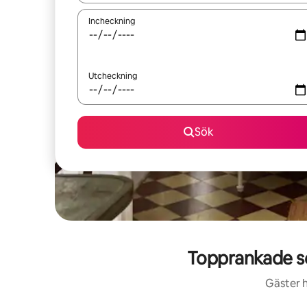
Incheckning
Utcheckning
Sök
Topprankade se
Gäster h