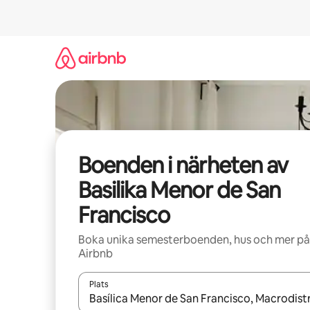
Hoppa
till
innehåll
Boenden i närheten av
Basilika Menor de San
Francisco
Boka unika semesterboenden, hus och mer på
Airbnb
Plats
När resultaten är tillgängliga kan du navigera me