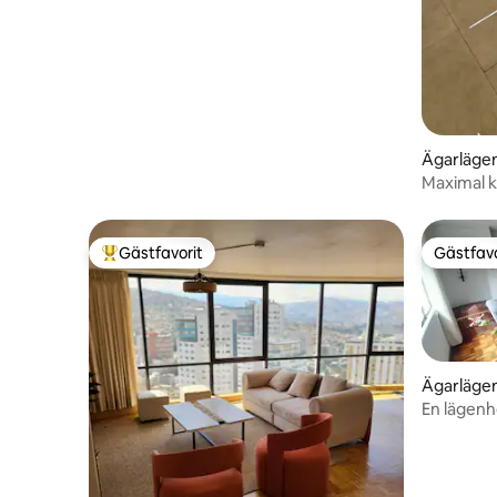
Ägarlägen
Maximal k
avkoppli
Gästfavorit
Gästfavo
Populär gästfavorit
Gästfavo
Ägarlägen
En lägenh