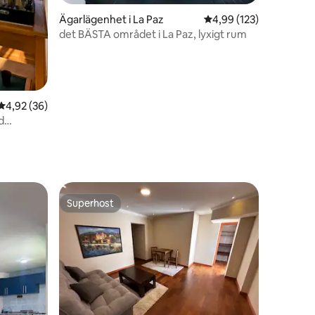
Ägarlägenhet i La Paz
4,99 av 5 i genomsnitt
4,99 (123)
det BÄSTA området i La Paz, lyxigt rum
4,92 av 5 i genomsnittligt betyg, 36 omdömen
4,92 (36)
d
Superhost
Superhost