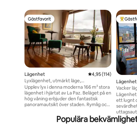
Gästfavorit
Gästf
Gästfavorit
Populär 
Lägenhet
4,95 av 5 i genomsnitt
4,95 (114)
Lyxlägenhet, utmärkt läge,
Lägenhet 
panoramautsikt
Upplev lyx i denna moderna 166 m² stora
Vacker lä
lägenhet i hjärtat av La Paz. Beläget på en
utsikt
Lägenhet 
hög våning erbjuder den fantastisk
ett lugnt
panoramautsikt över staden. Rymlig och
sevärdhet
elegant designad, den är perfekt för
uttagsaut
avkoppling eller affärer. Njut av ett
Populära bekvämlighet
och resta
utmärkt läge på Avenida 6 de Agosto,
Sopocachi
nära restauranger, affärer och kulturella
och 6 min
hotspots. Perfekt för familjer, par eller
Av. 16 de Juli