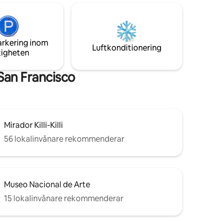
tioner –
känna dig som hemma🏠. Från dörren
smidig,
hittar du transport till alla delar av staden
ett av
🚌. Byggnaden har 24-timmars säkerhet
och övervakning för din säkerhets skull.
arkering inom
Luftkonditionering
tigheten
San Francisco
Mirador Killi-Killi
56 lokalinvånare rekommenderar
Museo Nacional de Arte
15 lokalinvånare rekommenderar