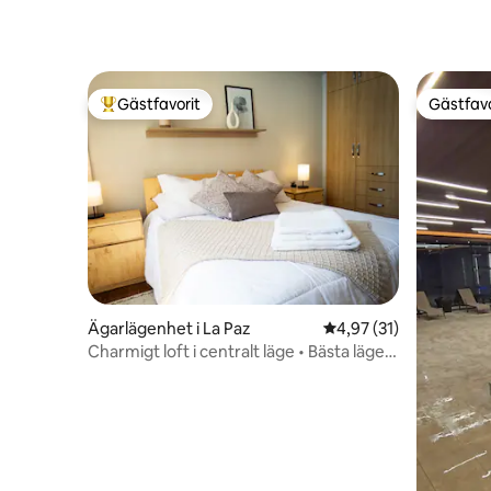
Gästfavorit
Gästfavo
Populär gästfavorit
Gästfavo
Ägarlägenhet i La Paz
4,97 av 5 i genomsnit
4,97 (31)
Charmigt loft i centralt läge • Bästa läget
• Snabbt wifi