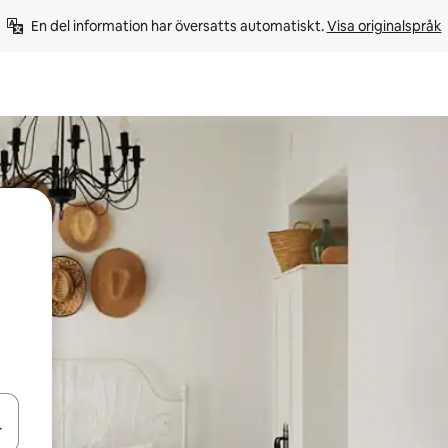
En del information har översatts automatiskt. 
Visa originalspråk
d upp- och nedåtpilarna eller utforska genom att trycka eller svepa.