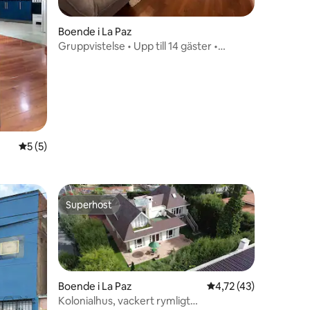
Boende i La Paz
Gruppvistelse • Upp till 14 gäster •
Grupper och familjer
en
5 av 5 i genomsnittligt betyg, 5 omdömen
5 (5)
Superhost
Superhost
Boende i La Paz
4,72 av 5 i genomsni
4,72 (43)
Kolonialhus, vackert rymligt