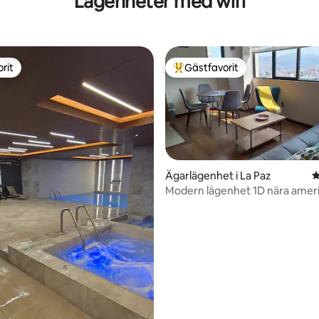
Lägenheter med wifi
rit
Gästfavorit
rit
Populär gästfavorit
Ägarlägenhet i La Paz
4
Modern lägenhet 1D nära amer
ambassaden
tligt betyg, 31 omdömen