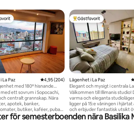
avorit
Gästfavorit
gästfavorit
Populär gästfavorit
ligt betyg, 114 omdömen
i La Paz
4,95 av 5 i genomsnittligt betyg, 204 omdöm
4,95 (204)
Lägenhet i La Paz
4
genhet med 180º hisnande
Elegant och mysigt i centrala L
med ett sovrum i Sopocachi,
Välkommen till Illimanis studio
 och centralt grannskap. Nära
varma och eleganta studioläge
er, apotek, banker,
ligger på 15:e våningen i hjärtat
omater, butiker, kaféer, pubar
och erbjuder fantastisk utsikt 
er för semesterboenden nära Basilika 
uranger. 12 minuter från
staden och den ikoniska Illimani
 Teleférico Yellow Line Station
utmärkta centrala läge gör att 
uter från stadens huvudaveny,
några minuter från linbanor, de
o ("El Prado"). > Internet
utsiktsplatserna, kaféer, resta