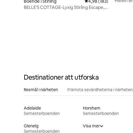
"Hielen Br
Boende i Stirling
4,98 av 5 i genomsnitt
4,98 (183)
Australia
BELLE'S COTTAGE-Lyxig Stirling Escape,
🔥🍂🎾🌲🐑🐓
Destinationer att utforska
Resmål i närheten
Främsta sevärdheterna i närheten
Adelaide
Horsham
Semesterboenden
Semesterboenden
Glenelg
Visa mer
Semesterboenden