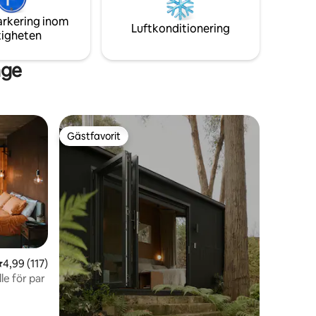
tur.
arkering inom
Luftkonditionering
tigheten
nge
Gästfavorit
Gästfavorit
,99 av 5 i genomsnittligt betyg, 117 omdömen
4,99 (117)
lle för par
en