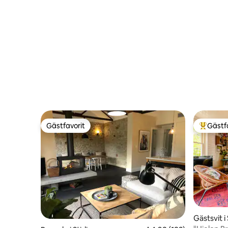
Gästfavorit
Gästf
Gästfavorit
Populär 
Gästsvit i 