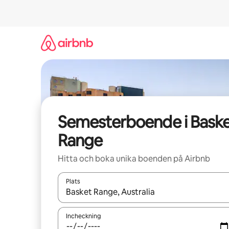
Hoppa
till
innehåll
Semesterboende i Bask
Range
Hitta och boka unika boenden på Airbnb
Plats
När resultaten är tillgängliga kan du navigera me
Incheckning