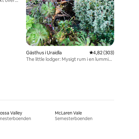
ikt över
Gästhus i Uraidla
4,82 av 5 i genomsnitt
4,82 (303)
The little lodger: Mysigt rum i en lummig
trädgård
ossa Valley
McLaren Vale
mesterboenden
Semesterboenden