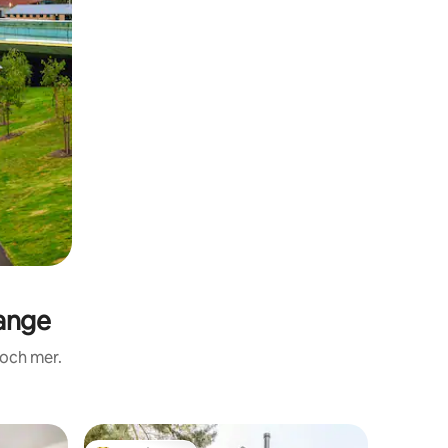
ange
 och mer.
Gästhus 