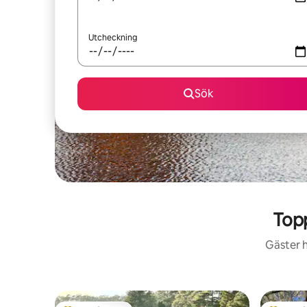
Utcheckning
Sök
Top
Gäster h