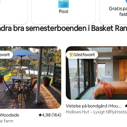
och underbara platser att
om mer information om du är
, sitta och utforska.
intresserad av att boka en rund
Gratis p
Pool
fas
dra bra semesterboenden i Basket Ra
avorit
Gästfavorit
gästfavorit
Populär gästfavorit
tligt betyg, 66 omdömen
Vistelse på bondgård i Mount
4
Torrens
Hollows Hut – Lyxigt tillflyktsstä
 Woodside
4,98 av 5 i genomsnittligt betyg, 164 omdöm
4,98 (164)
le farm