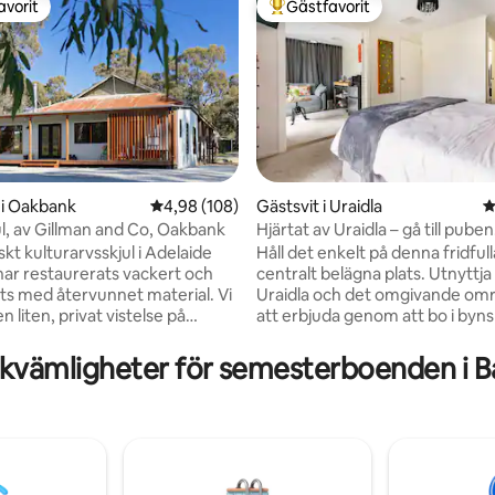
avorit
Gästfavorit
gästfavorit
Populär gästfavorit
 i Oakbank
4,98 av 5 i genomsnittligt betyg, 108 omdöm
4,98 (108)
Gästsvit i Uraidla
4
ul, av Gillman and Co, Oakbank
Hjärtat av Uraidla – gå till puben
ligt betyg, 101 omdömen
iskt kulturarvsskjul i Adelaide
Håll det enkelt på denna fridful
 har restaurerats vackert och
centralt belägna plats. Utnyttja
lts med återvunnet material. Vi
Uraidla och det omgivande omr
n liten, privat vistelse på
att erbjuda genom att bo i byn
ill en fungerande gård som
Vi ligger 3 minuters promenad 
en fridfull vistelse på en gård
Uraidla Hotel & Republic Bakery
kvämligheter för semesterboenden i 
er att ströva omkring och
minuters promenad från Summerh
En plats för att pausa, ta
kan tillhandahålla måltider som
ch hänga din hatt. Unikt
till din dörr. Vänligen kontroller
lls. Vila, varva ner och
interna middagsmenyn i matsal
 — Pete's Shed har INGEN wifi
för menyn och bilderna. Vinturer är
 TV. Men vi har en rad böcker
tillgängliga sju dagar i veckan. 