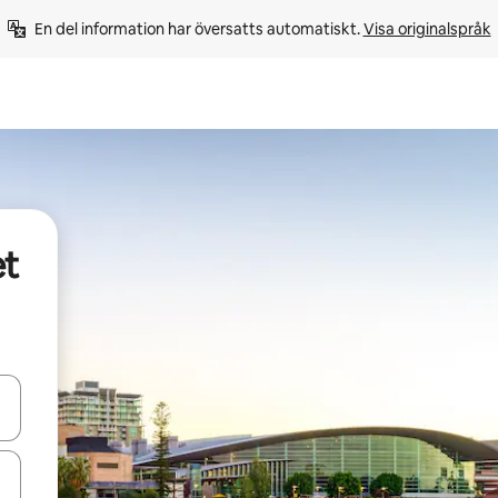
En del information har översatts automatiskt. 
Visa originalspråk
et
d upp- och nedåtpilarna eller utforska genom att trycka eller svepa.