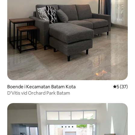
Boende i Kecamatan Batam Kota
5 av 5 i g
5 (37)
D'Vitis vid Orchard Park Batam