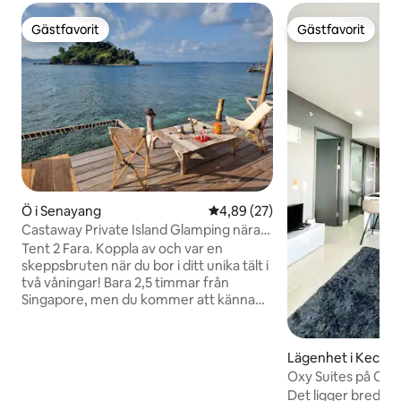
Gästfavorit
Gästfavorit
Gästfavorit
Gästfavorit
Ö i Senayang
4,89 av 5 i genomsnittligt bet
4,89 (27)
Castaway Private Island Glamping nära
Singapore 2
Tent 2 Fara. Koppla av och var en
skeppsbruten när du bor i ditt unika tält i
två våningar! Bara 2,5 timmar från
Singapore, men du kommer att känna
dig som på en annan planet. Ta ett dopp i
det orörda, kristallklara havet i
akvamarinfärg. Njut av koraller och ett
Lägenhet i Kecam
rikt vattenliv precis vid dina fötter! Res
m Kota
Oxy Suites på One
med ett syfte. Lär dig en sak eller två om
gäster) #32AA
Det ligger bredvi