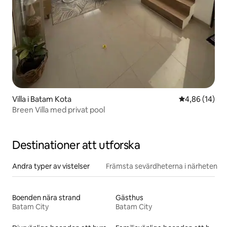
Villa i Batam Kota
4,86 av 5 i g
4,86 (14)
Breen Villa med privat pool
Destinationer att utforska
Andra typer av vistelser
Främsta sevärdheterna i närheten
Boenden nära strand
Gästhus
Batam City
Batam City