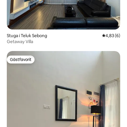
Stuga i Teluk Sebong
4,83 av 5 i 
4,83 (6)
Getaway Villa
Gästfavorit
Gästfavorit