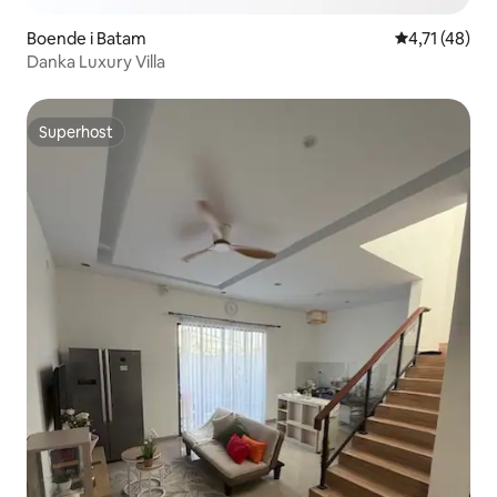
Boende i Batam
4,71 av 5 i 
4,71 (48)
Danka Luxury Villa
Superhost
Superhost