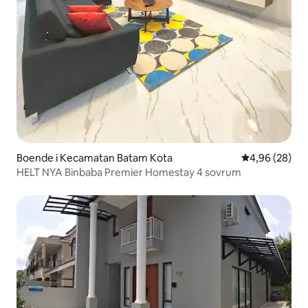
Boende i Kecamatan Batam Kota
4,96 av 5 i g
4,96 (28)
HELT NYA Binbaba Premier Homestay 4 sovrum