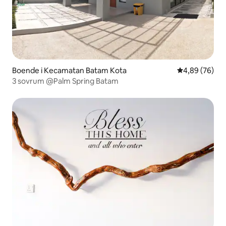
Boende i Kecamatan Batam Kota
4,89 av 5 i g
4,89 (76)
3 sovrum @Palm Spring Batam