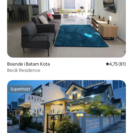
Boende i Batam Kota
4,75 av 5 i g
4,75 (81)
Becik Residence
Superhost
Superhost