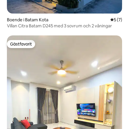
Boende i Batam Kota
5 av 5 i 
5 (7)
Villan Citra Batam D245 med 3 sovrum och 2 våningar
Gästfavorit
Gästfavorit