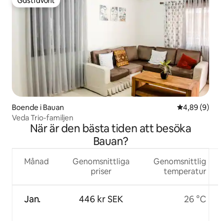
Gästfavorit
Gästfavorit
Boende i Bauan
4,89 av 5 i 
4,89 (9)
Veda Trio-familjen
När är den bästa tiden att besöka
Bauan?
Månad
Genomsnittliga
Genomsnittlig
priser
temperatur
Jan.
446 kr SEK
26 °C