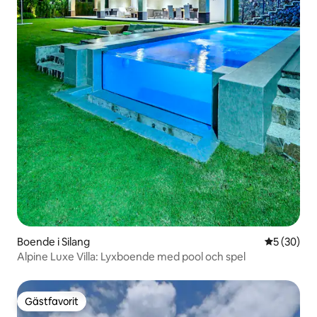
Boende i Silang
5 av 5 i g
5 (30)
Alpine Luxe Villa: Lyxboende med pool och spel
Gästfavorit
Gästfavorit