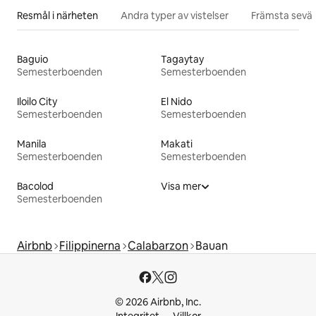
Resmål i närheten
Andra typer av vistelser
Främsta sevär
Baguio
Tagaytay
Semesterboenden
Semesterboenden
Iloilo City
El Nido
Semesterboenden
Semesterboenden
Manila
Makati
Semesterboenden
Semesterboenden
Bacolod
Visa mer
Semesterboenden
Airbnb
Filippinerna
Calabarzon
Bauan
© 2026 Airbnb, Inc.