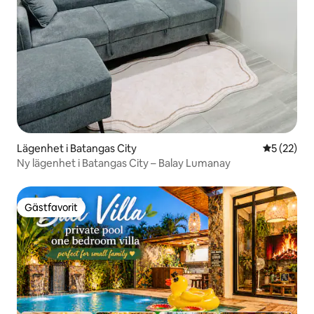
Lägenhet i Batangas City
5 av 5 i g
5 (22)
Ny lägenhet i Batangas City – Balay Lumanay
Gästfavorit
Gästfavorit