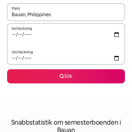
Plats
När resultaten är tillgängliga kan du navigera med upp- och ned
Incheckning
Utcheckning
Sök
Snabbstatistik om semesterboenden i
Bauan