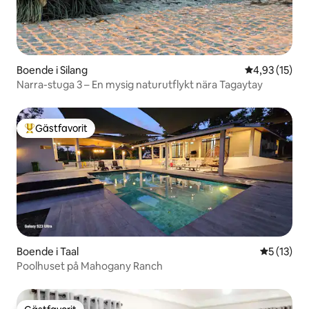
Boende i Silang
4,93 av 5 i g
4,93 (15)
Narra-stuga 3 – En mysig naturutflykt nära Tagaytay
Gästfavorit
Populär gästfavorit
Boende i Taal
5 av 5 i g
5 (13)
Poolhuset på Mahogany Ranch