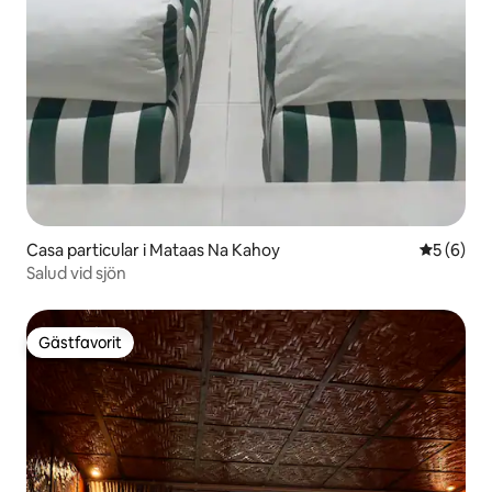
Casa particular i Mataas Na Kahoy
5 av 5 i 
5 (6)
Salud vid sjön
Gästfavorit
Gästfavorit