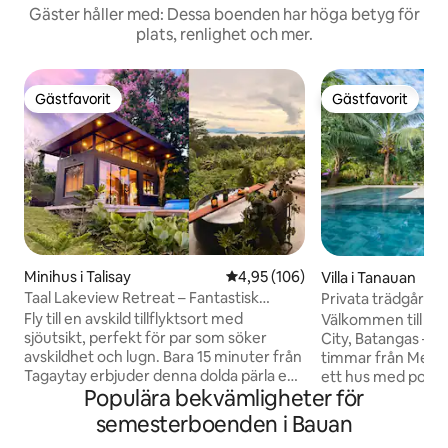
Gäster håller med: Dessa boenden har höga betyg för
plats, renlighet och mer.
Gästfavorit
Gästfavorit
Gästfavorit
Gästfavorit
Minihus i Talisay
4,95 av 5 i genomsnittligt bety
4,95 (106)
Villa i Tanauan
Taal Lakeview Retreat – Fantastisk
Privata trädgårdsv
panoramautsikt
pickleball-bana
Fly till en avskild tillflyktsort med
Välkommen till Ca
sjöutsikt, perfekt för par som söker
City, Batangas – en
avskildhet och lugn. Bara 15 minuter från
timmar från Metro 
Tagaytay erbjuder denna dolda pärla en
ett hus med pool, 
Populära bekvämligheter för
fri sjöutsikt och en lugn tillflyktsort. Det
kluster av villor u
lilla huset ligger på en privat egendom på
expansiv trädgård. Njut av exklus
semesterboenden i Bauan
över 700 kvm och har ett rymligt däck
användning av hela