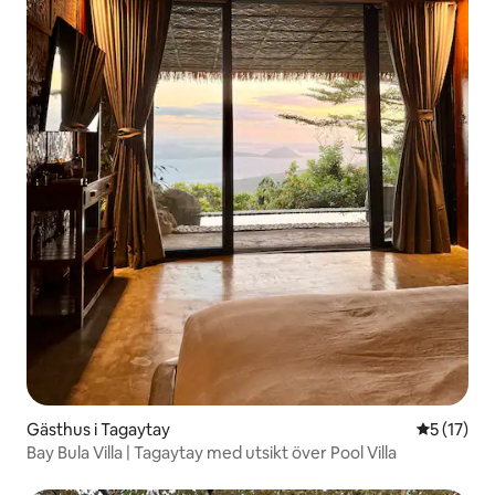
Gästhus i Tagaytay
5 av 5 i g
5 (17)
Bay Bula Villa | Tagaytay med utsikt över Pool Villa