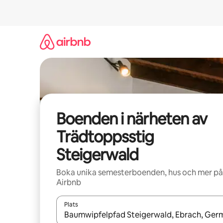
Hoppa
till
innehåll
Boenden i närheten av
Trädtoppsstig
Steigerwald
Boka unika semesterboenden, hus och mer på
Airbnb
Plats
När resultaten är tillgängliga kan du navigera me