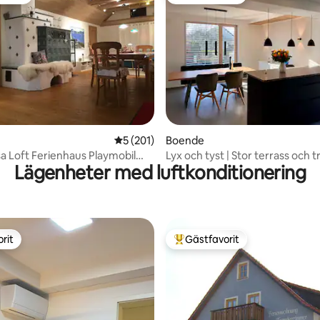
gästfavorit
Populär gästfavorit
ligt betyg, 193 omdömen
5 av 5 i genomsnittligt betyg, 201 omdöm
5 (201)
Boende
a Loft Ferienhaus Playmobil
Lyx och tyst | Stor terrass och t
Lägenheter med luftkonditionering
Messe
Rymlig
rit
Gästfavorit
rit
Populär gästfavorit