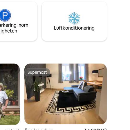
det 1 Norma-butik, 2 bagerier (med små
Livsmedelsbutik), 1 apotek. 2 matställen
n idealisk
+ 1 säsongsrestaurang på
till
campingplatsen.
v
arkering inom
Luftkonditionering
tigheten
Superhost
Superhost