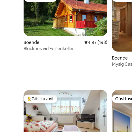
Populär gästfavorit
Populär 
Boende
4,97 av 5 i genomsnitt
4,97 (193)
Blockhus vid Felsenkeller
Boende
Mysig Cas
Zirndorf 
Gästfavorit
Gästfavo
Populär gästfavorit
Gästfavo