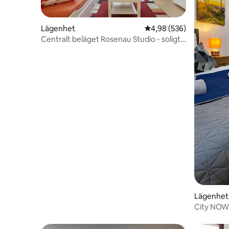
Lägenhet
4,98 av 5 i genomsnitt
4,98 (536)
Centralt beläget Rosenau Studio - soligt
& modernt
Lägenhet
City NOW