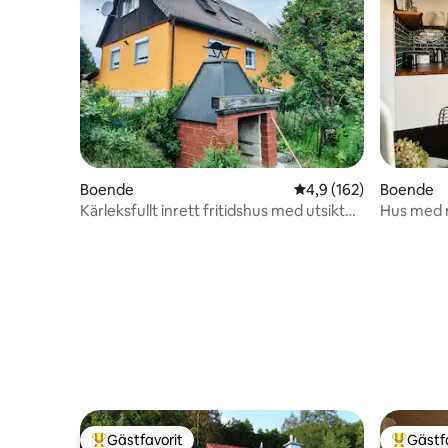
Boende
4,9 av 5 i genomsnitt
4,9 (162)
Boende
Kärleksfullt inrett fritidshus med utsikt
Hus med n
över borgen
utsikt
Gästfavorit
Gästf