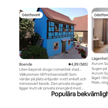
Gästfavorit
Gästfavo
Gästfavorit
Gästfavo
Lägenhet
Aurum Sui
Boende
4,89 av 5 i genomsnitt
4,89 (585)
Sugen på 
Liten bayersk stuga i romantisk stad...
Aurum Suit
Välkommen till Prichsenstadt! Som
läget i W
värdar på plats erbjuder vi ett enkelt och
Main, vin
minnesvärt besök. Den privata stugan
kongressc
ligger inuti vår privata innergård med
närhet, i
Populära bekvämlig
gratis parkering på plats. Några steg bort
km). Du bor i en kulturminnesmärkt
hittar du restauranger, bagerier och
gammal by
slaktare. Om du är här för bara en natt
århundra
eller för en längre vistelse finns det