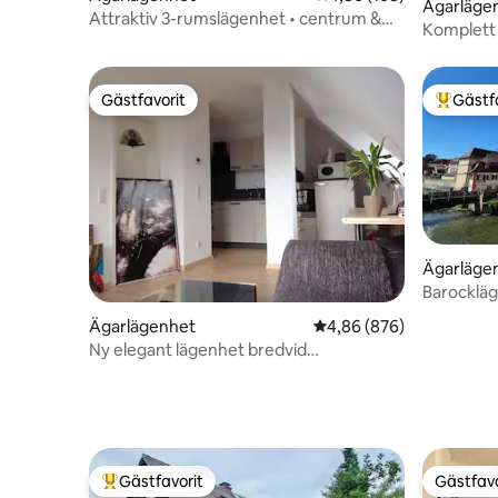
Ägarläge
Attraktiv 3-rumslägenhet • centrum &
Komplett 
station
Gästfavorit
Gästf
Gästfavorit
Populär 
Ägarläge
Barockläg
Ägarlägenhet
4,86 av 5 i genomsnitt
4,86 (876)
Ny elegant lägenhet bredvid
residens/stadscentrum
Gästfavorit
Gästfavo
Populär gästfavorit
Gästfavo