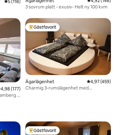
Ägarlägenhet
4,92 av 5 i genomsnitt
4,92 (146)
5 av 5 i genomsnittligt betyg, 118 omdömen
5 (118)
en
3 sovrum platt - exusiv- Helt ny 100 kvm
Gästfavorit
Populär gästfavorit
en
Ägarlägenhet
4,97 av 5 i genomsnitt
4,97 (459)
Charmig 3-rumslägenhet med
,98 av 5 i genomsnittligt betyg, 177 omdömen
4,98 (177)
parkeringsplats
Bamberg -
Gästfavorit
Populär gästfavorit