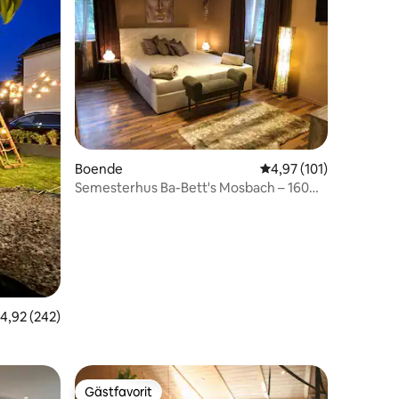
en
Boende
4,97 av 5 i genomsnitt
4,97 (101)
Semesterhus Ba-Bett's Mosbach – 160
m² – 6 personer
,92 av 5 i genomsnittligt betyg, 242 omdömen
4,92 (242)
Gästfavorit