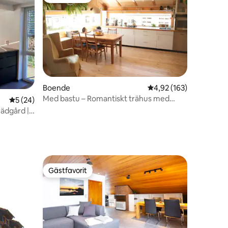
Gästfavorit
Boende
4,92 av 5 i genomsnitt
4,92 (163)
Med bastu – Romantiskt trähus med
en
5 av 5 i genomsnittligt betyg, 24 omdömen
5 (24)
kamin
rädgård |
Gästfavorit
Gästfavorit