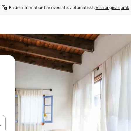
En del information har översatts automatiskt. 
Visa originalspråk
d upp- och nedåtpilarna eller utforska genom att trycka eller svepa.