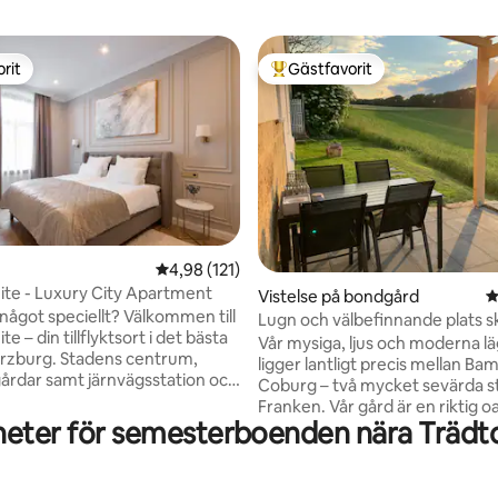
rit
Gästfavorit
rit
Populär gästfavorit
4,98 av 5 i genomsnittligt betyg, 121 omdöm
4,98 (121)
te - Luxury City Apartment
ligt betyg, 585 omdömen
Vistelse på bondgård
4
något speciellt? Välkommen till
Lugn och välbefinnande plats 
e – din tillflyktsort i det bästa
idyll Straßenhof
Vår mysiga, ljus och moderna l
ürzburg. Stadens centrum,
ligger lantligt precis mellan B
gårdar samt järnvägsstation och
Coburg – två mycket sevärda st
enter ligger i omedelbar
Franken. Vår gård är en riktig o
nom gångavstånd (alla under 1,0
heter för semesterboenden nära Trädto
välbefinnande omgiven av sko
stora fält, även några sjöar lig
ggnad från 1800-talet.
gångavstånd. Hos oss finns det
det som utmärks av den
fantastiska vandringsleder och