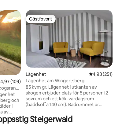
Religiös
Gästfavorit
Gästf
Gästfavorit
Populär
Gammal 
Den tidig
kvadratme
Erbshaus
alla håll 
att "vara
morgonso
kyrkomur
kvällen u
en
Lägenhet
4,93 av 5 i genomsnitt
4,93 (251)
tornrumme
Lägenhet am Wingertsberg
,97 av 5 i genomsnittligt betyg, 109 omdömen
4,97 (109)
tornrumm
85 kvm gr. Lägenhet i utkanten av
– när du t
skogsrand
skogen erbjuder plats för 5 personer i 2
en trevlig
ägenhet
sovrum och ett kök-vardagsrum
amberg och
(bäddsoffa 140 cm). Badrummet är
äder i
utrustat med badkar och dusch.
as av
Parkering i carporten, wallbox typ 2
ppsstig Steigerwald
g och
(betald), cykelgarage. Från balkongen
ger inom
har du utsikt över Steigerwald och det
tidigare cistercienserklostret. I byn finns