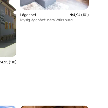
Lägenhet
4,94 av 5 i genomsnitt
4,94 (101)
Mysig lägenhet, nära Würzburg
,95 av 5 i genomsnittligt betyg, 110 omdömen
4,95 (110)
en