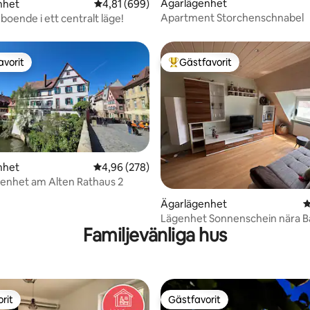
Ägarlägenhet
nhet
4,81 av 5 i genomsnittligt betyg, 699 omdöm
4,81 (699)
Apartment Storchenschnabel
boende i ett centralt läge!
avorit
Gästfavorit
gästfavorit
Populär gästfavorit
nhet
4,96 av 5 i genomsnittligt betyg, 278 omdöm
4,96 (278)
enhet am Alten Rathaus 2
ligt betyg, 876 omdömen
Ägarlägenhet
4
Lägenhet Sonnenschein nära 
Familjevänliga hus
2 rum, kök, badrum
rit
Gästfavorit
rit
Gästfavorit