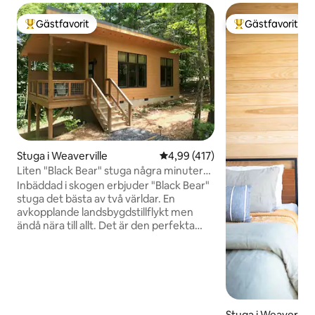
Gästfavorit
Gästfavorit
Populär gästfavorit
Populär gästfavor
Stuga i Weaverville
4,99 av 5 i genomsnittligt bet
4,99 (417)
Liten "Black Bear" stuga några minuter
från Asheville
Inbäddad i skogen erbjuder "Black Bear"
stuga det bästa av två världar. En
avkopplande landsbygdstillflykt men
ändå nära till allt. Det är den perfekta
utgångspunkten för en utflykt till
centrala Asheville, bara 15 minuter bort,
och till ett oändligt utbud av
utomhusaktiviteter i Blue Ridge
Mountains. 3 miles bort ligger den
charmiga staden Weaverville med sin
Stuga i Weavervill