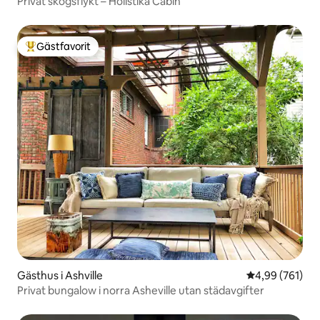
Privat skogsflykt – Holistika Cabin
Gästfavorit
Populär gästfavorit
Gästhus i Ashville
4,99 av 5 i ge
4,99 (761)
Privat bungalow i norra Asheville utan städavgifter