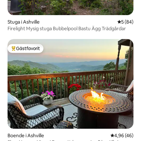
Stuga i Ashville
5 av 5 i g
5 (84)
Firelight Mysig stuga Bubbelpool Bastu Ägg Trädgårdar
Gästfavorit
Populär gästfavorit
Boende i Ashville
4,96 av 5 i g
4,96 (46)