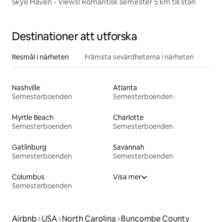
Skye Haven - Views! Romantisk semester 5 km till stan
Destinationer att utforska
Resmål i närheten
Främsta sevärdheterna i närheten
Nashville
Atlanta
Semesterboenden
Semesterboenden
Myrtle Beach
Charlotte
Semesterboenden
Semesterboenden
Gatlinburg
Savannah
Semesterboenden
Semesterboenden
Columbus
Visa mer
Semesterboenden
Airbnb
USA
North Carolina
Buncombe County