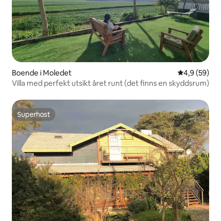
Boende i Moledet
4,9 av 5 i g
4,9 (59)
Villa med perfekt utsikt året runt (det finns en skyddsrum)
Superhost
Superhost