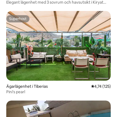
Elegant lägenhet med 3 sovrum och havsutsikt i Kiryat
Yam
Superhost
Superhost
Ägarlägenhet i Tiberias
4,74 av 5 i ge
4,74 (125)
Pini's pearl