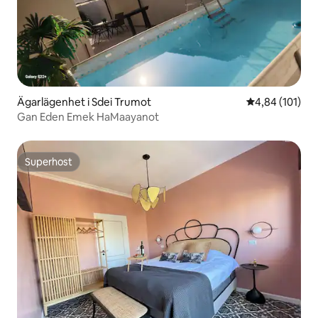
Ägarlägenhet i Sdei Trumot
4,84 av 5 i ge
4,84 (101)
Gan Eden Emek HaMaayanot
Superhost
Superhost