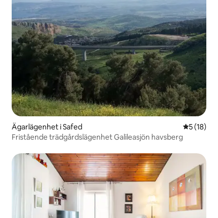
Ägarlägenhet i Safed
5 av 5 i g
5 (18)
Fristående trädgårdslägenhet Galileasjön havsberg