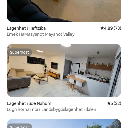
Lägenhet i Heftziba
4,89 av 5 i g
4,89 (73)
Emek HaMaayanot Mayanot Valley
Superhost
Superhost
Lägenhet i Sde Nahum
5 av 5 i g
5 (22)
Lugn hörna i norr Landsbygdslägenhet i dalen
Superhost