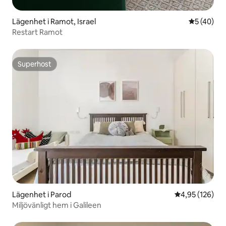
Lägenhet i Ramot, Israel
5 av 5 i g
5 (40)
Restart Ramot
Superhost
Superhost
Lägenhet i Parod
4,95 av 5 i ge
4,95 (126)
Miljövänligt hem i Galileen