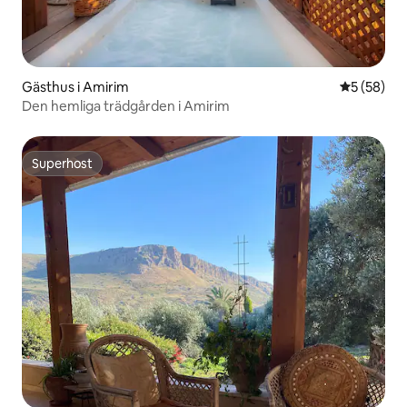
Gästhus i Amirim
5 av 5 i g
5 (58)
Den hemliga trädgården i Amirim
Superhost
Superhost