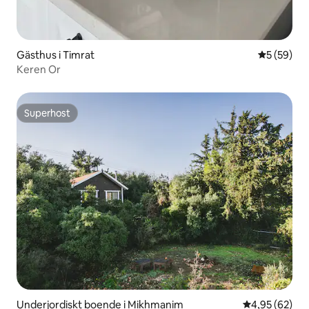
Gästhus i Timrat
5 av 5 i g
5 (59)
Keren Or
Superhost
Superhost
Underjordiskt boende i Mikhmanim
4,95 av 5 i g
4,95 (62)