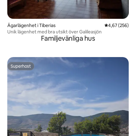
Ägarlägenhet i Tiberias
4,67 av 5 i ge
4,67 (256)
Unik lägenhet med bra utsikt över Galileasjön
Familjevänliga hus
Superhost
Superhost