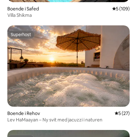
Boende i Safed
5 av 5 i ge
5 (109)
Villa Shikma
Superhost
Superhost
Boende i Rehov
5 av 5 i g
5 (27)
Lev HaMaayan – Ny svit med jacuzzi i naturen