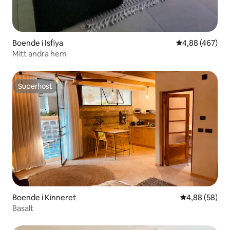
Boende i Isfiya
4,88 av 5 i ge
4,88 (467)
Mitt andra hem
Superhost
Superhost
Boende i Kinneret
4,88 av 5 i g
4,88 (58)
Basalt