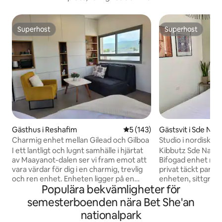
Superhost
Superhost
Superhost
Superhost
Gästhus i Reshafim
5 av 5 i genomsnittligt bet
5 (143)
Gästsvit i Sde Na
Charmig enhet mellan Gilead och Gilboa
Studio i nordisk stil
I ett lantligt och lugnt samhälle i hjärtat
Kibbutz Sde Nach
av Maayanot-dalen ser vi fram emot att
Bifogad enhet med
vara värdar för dig i en charmig, trevlig
privat täckt parkeri
och ren enhet. Enheten ligger på en
enheten, sittgrupp
Populära bekvämligheter för
separat våning ovanför huset – du
kaffemaskin, vatt
måste klättra i trappor – med en stor,
behövs för att gö
semesterboenden nära Bet She'an
privat balkong och fantastisk utsikt.
och Netflix, Wi-Fi,
nationalpark
Passar för par eller par+1 som är
med separat och p