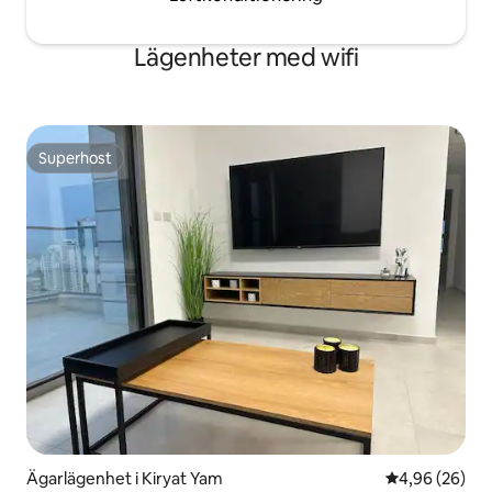
Lägenheter med wifi
Superhost
Superhost
Ägarlägenhet i Kiryat Yam
4,96 av 5 i g
4,96 (26)