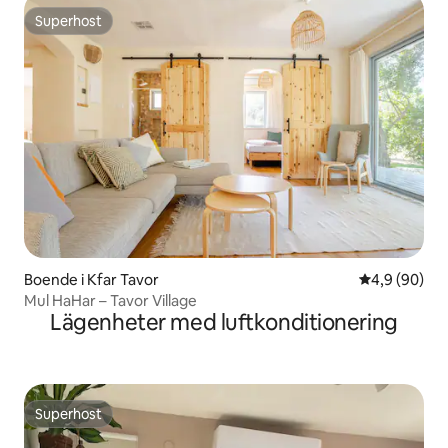
Superhost
Superhost
Boende i Kfar Tavor
4,9 av 5 i g
4,9 (90)
Mul HaHar – Tavor Village
Lägenheter med luftkonditionering
Superhost
Superhost