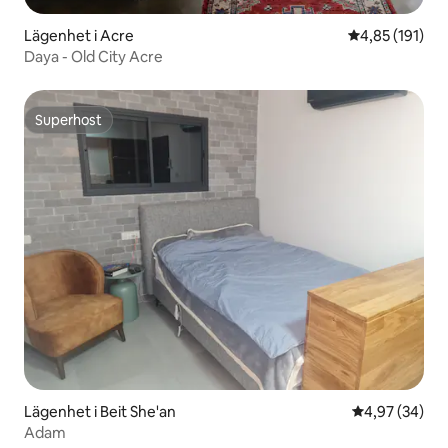
Lägenhet i Acre
4,85 av 5 i ge
4,85 (191)
Daya - Old City Acre
Superhost
Superhost
Lägenhet i Beit She'an
4,97 av 5 i g
4,97 (34)
Adam