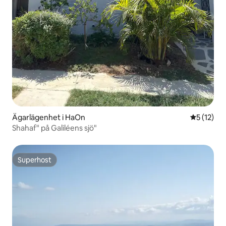
Ägarlägenhet i HaOn
5 av 5 i g
5 (12)
Shahaf" på Galiléens sjö"
Superhost
Superhost