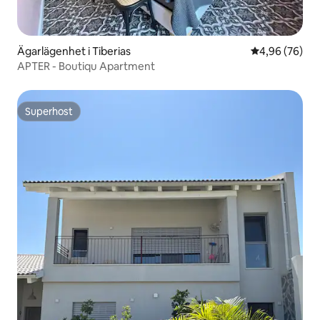
Ägarlägenhet i Tiberias
4,96 av 5 i g
4,96 (76)
APTER - Boutiqu Apartment
Superhost
Superhost