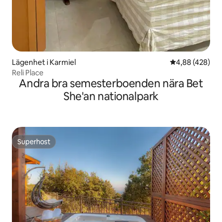
Lägenhet i Karmiel
4,88 av 5 i ge
4,88 (428)
Reli Place
Andra bra semesterboenden nära Bet
She'an nationalpark
Superhost
Superhost