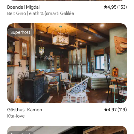
Boende i Migdal
4,95 av 5 i ge
4,95 (153)
Beit Gino | ë ath % {smarti Gālilée
Superhost
Superhost
Gästhus i Kamon
4,97 av 5 i ge
4,97 (119)
Kta-love