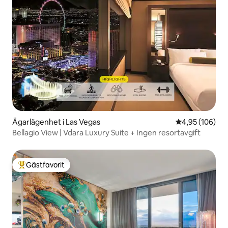
Ägarlägenhet i Las Vegas
4,95 av 5 i ge
4,95 (106)
Bellagio View | Vdara Luxury Suite + Ingen resortavgift
Gästfavorit
Populär gästfavorit