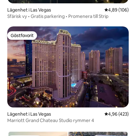
Lägenhet i Las Vegas
4,89 av 5 i ge
4,89 (106)
Sfärisk vy • Gratis parkering • Promenera till Strip
Gästfavorit
Gästfavorit
Lägenhet i Las Vegas
4,96 av 5 i ge
4,96 (423)
Marriott Grand Chateau Studio rymmer 4