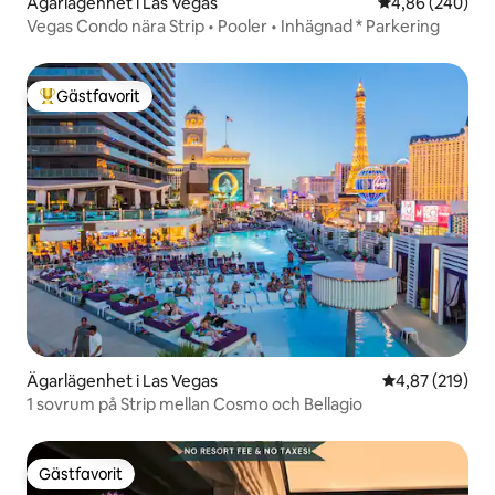
Ägarlägenhet i Las Vegas
4,86 av 5 i ge
4,86 (240)
Vegas Condo nära Strip • Pooler • Inhägnad * Parkering
Gästfavorit
Populär gästfavorit
Ägarlägenhet i Las Vegas
4,87 av 5 i ge
4,87 (219)
1 sovrum på Strip mellan Cosmo och Bellagio
Gästfavorit
Gästfavorit