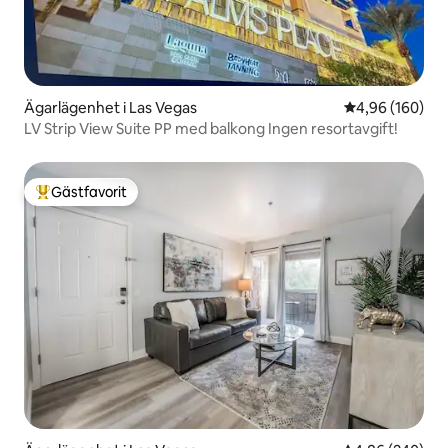
Ägarlägenhet i Las Vegas
4,96 av 5 i ge
4,96 (160)
LV Strip View Suite PP med balkong Ingen resortavgift!
Gästfavorit
Populär gästfavorit