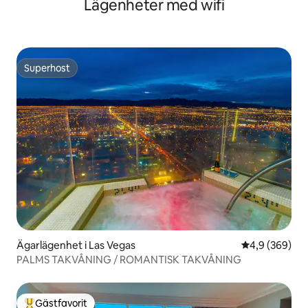
Lägenheter med wifi
Superhost
Superhost
Ägarlägenhet i Las Vegas
4,9 av 5 i ge
4,9 (369)
PALMS TAKVÅNING / ROMANTISK TAKVÅNING
Gästfavorit