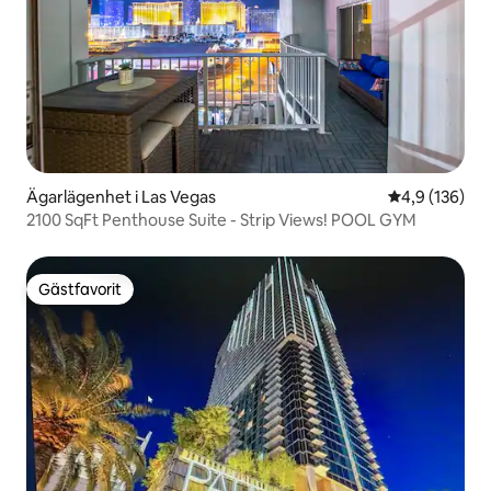
Ägarlägenhet i Las Vegas
4,9 av 5 i ge
4,9 (136)
2100 SqFt Penthouse Suite - Strip Views! POOL GYM
Gästfavorit
Gästfavorit