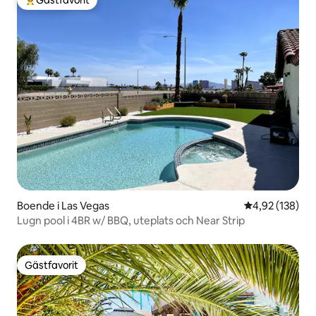
Populär gästfavorit
Boende i Las Vegas
4,92 av 5 i ge
4,92 (138)
Lugn pool i 4BR w/ BBQ, uteplats och Near Strip
Gästfavorit
Gästfavorit