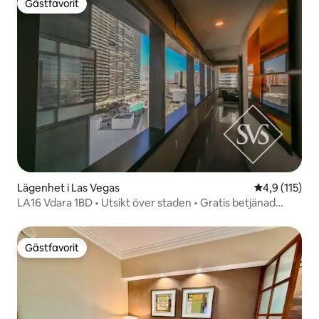
Gästfavorit
Gästfavorit
Lägenhet i Las Vegas
4,9 av 5 i g
4,9 (115)
LA16 Vdara 1BD • Utsikt över staden • Gratis betjänad
parkering • Pool
Gästfavorit
Gästfavorit