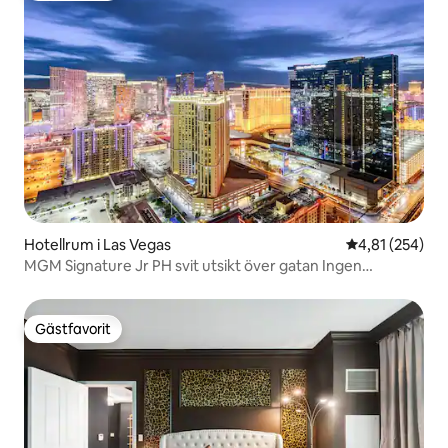
Hotellrum i Las Vegas
4,81 av 5 i ge
4,81 (254)
MGM Signature Jr PH svit utsikt över gatan Ingen
resortavgift
Gästfavorit
Gästfavorit