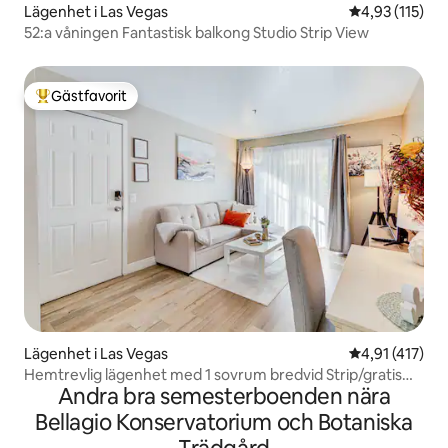
Lägenhet i Las Vegas
4,93 av 5 i ge
4,93 (115)
52:a våningen Fantastisk balkong Studio Strip View
Gästfavorit
Populär gästfavorit
Lägenhet i Las Vegas
4,91 av 5 i g
4,91 (417)
Hemtrevlig lägenhet med 1 sovrum bredvid Strip/gratis
Andra bra semesterboenden nära
parkering och WiFi
Bellagio Konservatorium och Botaniska