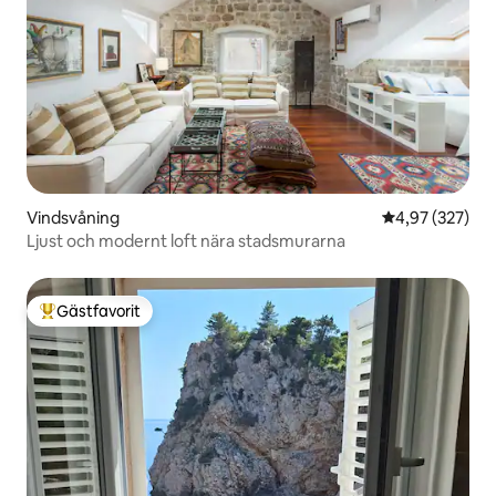
Vindsvåning
4,97 av 5 i ge
4,97 (327)
Ljust och modernt loft nära stadsmurarna
Gästfavorit
Populär gästfavorit