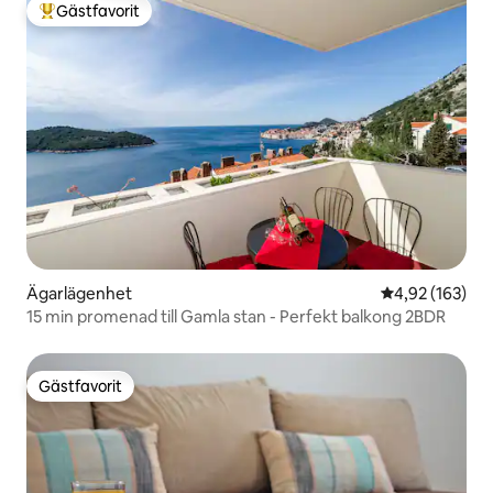
Gästfavorit
Populär gästfavorit
Ägarlägenhet
4,92 av 5 i ge
4,92 (163)
15 min promenad till Gamla stan - Perfekt balkong 2BDR
Gästfavorit
Gästfavorit