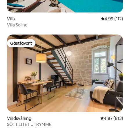
Villa
4,99 av 5 i ge
4,99 (112)
Villa Soline
Gästfavorit
Gästfavorit
Vindsvåning
4,87 av 5 i ge
4,87 (813)
SÖTT LITET UTRYMME