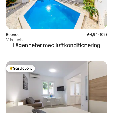
Boende
4,94 av 5 i ge
4,94 (109)
Villa Lucia
Lägenheter med luftkonditionering
Gästfavorit
Populär gästfavorit