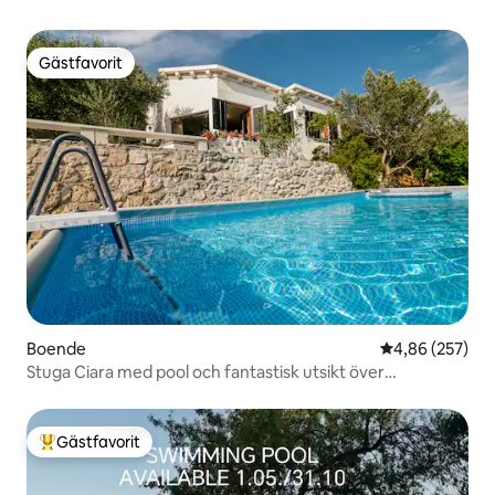
Gästfavorit
Gästfavorit
Boende
4,86 av 5 i ge
4,86 (257)
Stuga Ciara med pool och fantastisk utsikt över
floden/havet
Gästfavorit
Populär gästfavorit