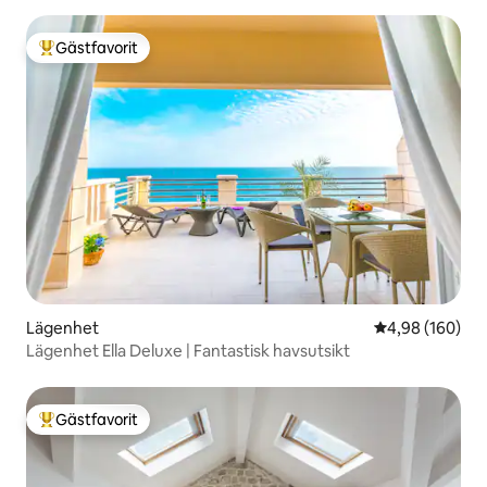
Gästfavorit
Populär gästfavorit
Lägenhet
4,98 av 5 i ge
4,98 (160)
Lägenhet Ella Deluxe | Fantastisk havsutsikt
Gästfavorit
Populär gästfavorit