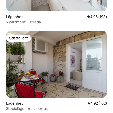
Lägenhet
4,95 av 5 i ge
4,95 (198)
Apartment Lucretia
Gästfavorit
Gästfavorit
Lägenhet
4,92 av 5 i ge
4,92 (102)
Studiolägenhet Libertas