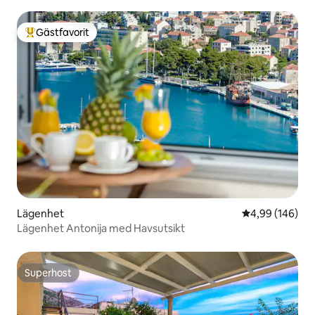
Gästfavorit
Populär gästfavorit
Lägenhet
4,99 av 5 i ge
4,99 (146)
Lägenhet Antonija med Havsutsikt
Superhost
Superhost