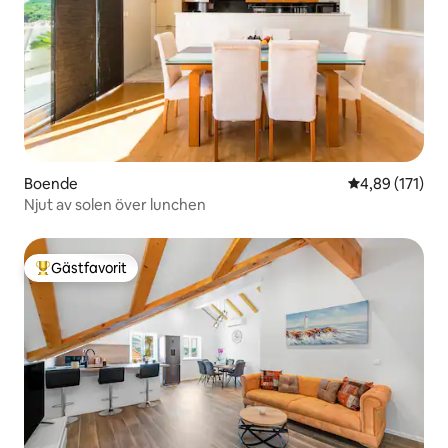
Boende
4,89 av 5 i ge
4,89 (171)
Njut av solen över lunchen
Gästfavorit
Populär gästfavorit