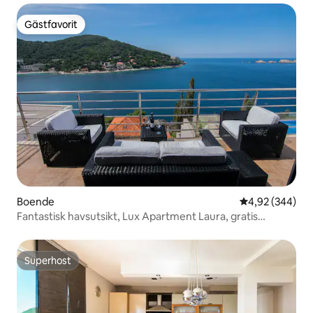
Gästfavorit
Gästfavorit
Boende
4,92 av 5 i ge
4,92 (344)
Fantastisk havsutsikt, Lux Apartment Laura, gratis
parkering
Superhost
Superhost