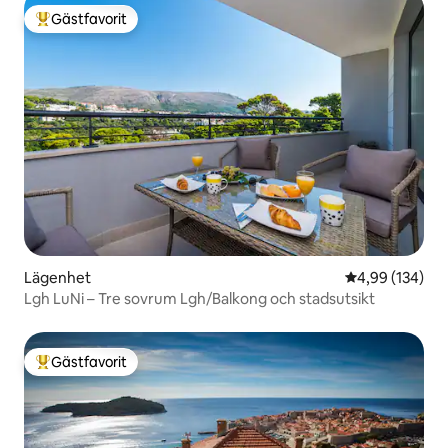
Gästfavorit
Populär gästfavorit
Lägenhet
4,99 av 5 i ge
4,99 (134)
Lgh LuNi – Tre sovrum Lgh/Balkong och stadsutsikt
Gästfavorit
Populär gästfavorit