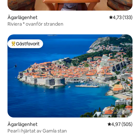
Ägarlägenhet
4,73 av 5 i ge
4,73 (133)
Riviera * ovanför stranden
Gästfavorit
Populär gästfavorit
Ägarlägenhet
4,97 av 5 i ge
4,97 (505)
Pearl i hjärtat av Gamla stan