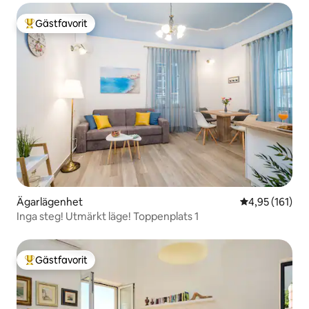
Gästfavorit
Populär gästfavorit
Ägarlägenhet
4,95 av 5 i ge
4,95 (161)
Inga steg! Utmärkt läge! Toppenplats 1
Gästfavorit
Populär gästfavorit