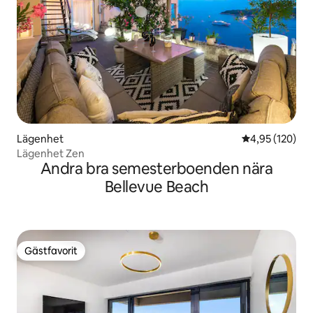
Lägenhet
4,95 av 5 i ge
4,95 (120)
Lägenhet Zen
Andra bra semesterboenden nära
Bellevue Beach
Gästfavorit
Gästfavorit