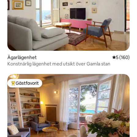
Ägarlägenhet
5 av 5 i ge
5 (160)
Konstnärlig lägenhet med utsikt över Gamla stan
Gästfavorit
Populär gästfavorit