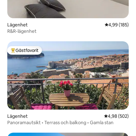
Lägenhet
4,99 av 5 i ge
4,99 (185)
R&R-lägenhet
Gästfavorit
Populär gästfavorit
Lägenhet
4,98 av 5 i ge
4,98 (502)
Panoramautsikt • Terrass och balkong • Gamla stan