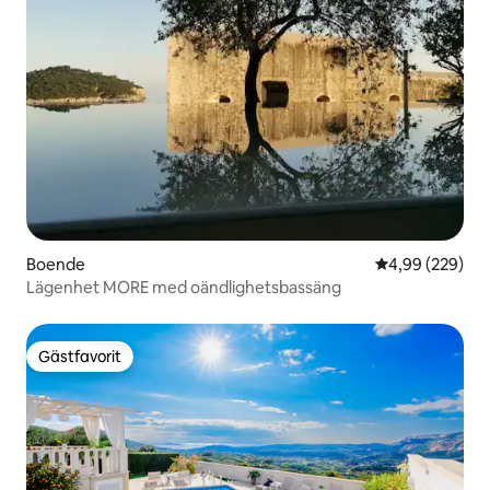
Boende
4,99 av 5 i ge
4,99 (229)
Lägenhet MORE med oändlighetsbassäng
Gästfavorit
Gästfavorit