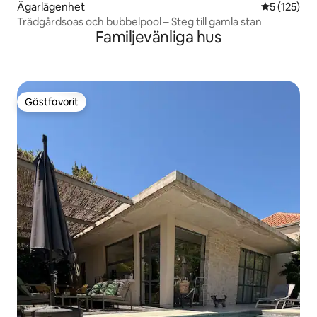
Ägarlägenhet
5 av 5 i ge
5 (125)
Trädgårdsoas och bubbelpool – Steg till gamla stan
Familjevänliga hus
Gästfavorit
Gästfavorit