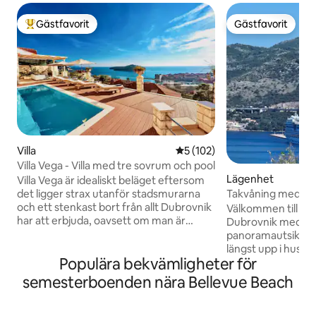
Gästfavorit
Gästfavorit
Populär gästfavorit
Gästfavorit
Villa
5 av 5 i genomsnittligt bet
5 (102)
Villa Vega - Villa med tre sovrum och pool
Lägenhet
Villa Vega är idealiskt beläget eftersom
Takvåning med hav
det ligger strax utanför stadsmurarna
balkong / sovplats 
och ett stenkast bort från allt Dubrovnik
Välkommen till vå
har att erbjuda, oavsett om man är
Dubrovnik med fan
intresserad av historiska Gamla stan och
panoramautsikt🌄 Lägenheten ligge
dess många sevärdheter eller i att sola i
längst upp i huset
Populära bekvämligheter för
Medelhavet och simma i det kristallklara
avskildhet, lugn o
Adriatiska havet. Villa Vega, vacker tre
uteplatser – en te
semesterboenden nära Bellevue Beach
sovrum villa har en privat utomhuspool
perfekt för att nj
och möblerad terrass med utsikt över
eller koppla av på
Adriatiska havet som ger fantastisk
staden och Srđ-be