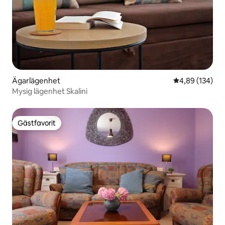
Ägarlägenhet
4,89 av 5 i ge
4,89 (134)
Mysig lägenhet Skalini
Gästfavorit
Gästfavorit