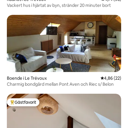
Vackert hus i hjärtat av byn, stränder 20 minuter bort
Boende i Le Trévoux
4,86 av 5 i g
4,86 (22)
Charmig bondgård mellan Pont Aven och Riec s/ Belon
Gästfavorit
Populär gästfavorit