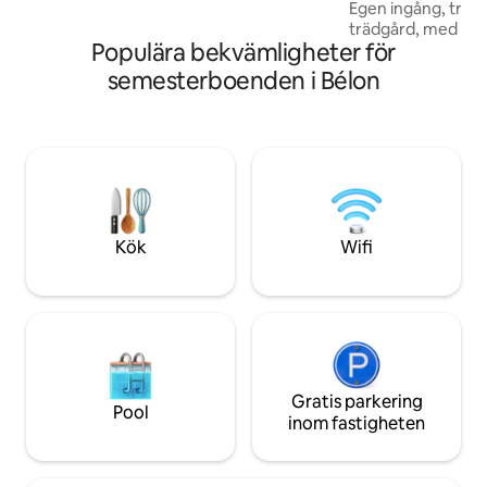
Egen ingång, trä
att släppa taget. 💬 Redo för en
trädgård, med par
förtrollad paus i en gammal bretonsk
Populära bekvämligheter för
Uthyrning belägen
kvarn?
trevlig miljö, 1 km 
semesterboenden i Bélon
bretonsk hamn so
km från hamnen i B
för det platta ost
kustspåren (GR34)
fiske och bad. 3 k
Pont-Aven. Stugan
stjärnor i möblera
Kök
Wifi
Gratis parkering
Pool
inom fastigheten