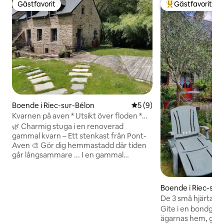
Gästfavorit
Gästfavorit
Gästfavorit
Populär gästfavor
Boende i Riec-sur-Bélon
5 av 5 i genomsnittligt b
5 (9)
Kvarnen på aven * Utsikt över floden *
Lugn
🌿 Charmig stuga i en renoverad
gammal kvarn – Ett stenkast från Pont-
Aven 🎨 Gör dig hemmastadd där tiden
går långsammare ... I en gammal
bretonsk vattenkvarn som
restaurerades med passion 2024,
upptäck ett unikt ställe, som blandar
Boende i Riec-sur
äkthet, vintage design från 60- och 70-
De 3 små hjärtana
talet och lugn natur. Bäcken viskar vid
Gite i en bondgård i
din dörr, fåglarna sjunger, möblerna
ägarnas hem, gam
berättar sin historia. Här inbjuder allt dig