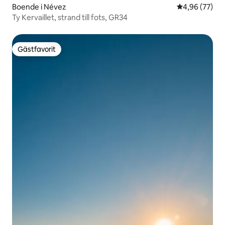
Boende i Névez
4,96 av 5 i g
4,96 (77)
Ty Kervaillet, strand till fots, GR34
Gästfavorit
Gästfavorit