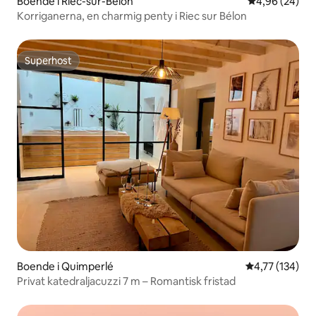
Boende i Riec-sur-Bélon
4,96 av 5 i g
4,96 (24)
Korriganerna, en charmig penty i Riec sur Bélon
Superhost
Superhost
Boende i Quimperlé
4,77 av 5 i ge
4,77 (134)
Privat katedraljacuzzi 7 m – Romantisk fristad