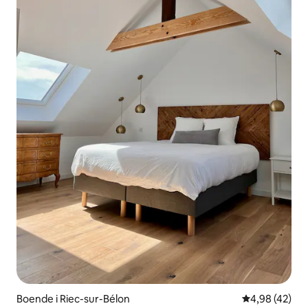
Boende i Riec-sur-Bélon
4,98 av 5 i g
4,98 (42)