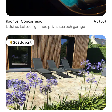
Radhus i Concarneau
5 av 5 i g
5 (56)
L'Usine: Loftdesign med privat spa och garage
Gästfavorit
Populär gästfavorit