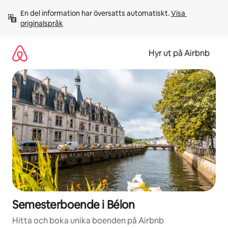
Hoppa
En del information har översatts automatiskt. 
Visa 
till
originalspråk
innehåll
Hyr ut på Airbnb
Semesterboende i Bélon
Hitta och boka unika boenden på Airbnb