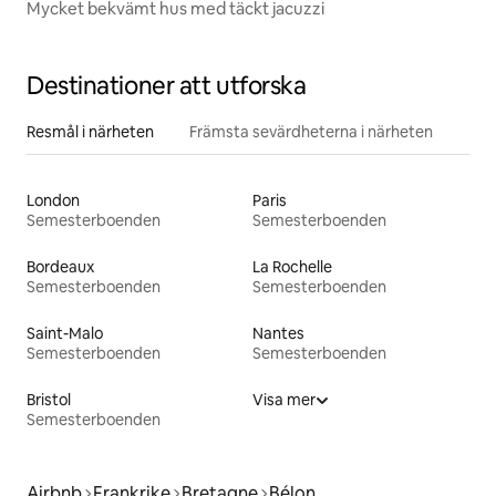
Mycket bekvämt hus med täckt jacuzzi
Destinationer att utforska
Resmål i närheten
Främsta sevärdheterna i närheten
London
Paris
Semesterboenden
Semesterboenden
Bordeaux
La Rochelle
Semesterboenden
Semesterboenden
Saint-Malo
Nantes
Semesterboenden
Semesterboenden
Bristol
Visa mer
Semesterboenden
Airbnb
Frankrike
Bretagne
Bélon