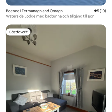
Boende i Fermanagh and Omagh
5 av 5 i g
5 (10)
Waterside Lodge med badtunna och tillgång till sjön
Gästfavorit
Gästfavorit