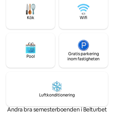
moderna bekvämli
Mountain Walk är 20 minuter bort, lugnt
fastighet är fullt u
naturskönt landsbygdsområde men
bekvämt hem utan
ändå nära för butiker etc. 5-stjärnig
närheten av byn Bel
kvalitet. Landsbygdsmiljö bil nödvändig.
Kök
Wifi
Gratis parkering
Pool
inom fastigheten
Luftkonditionering
Andra bra semesterboenden i Belturbet