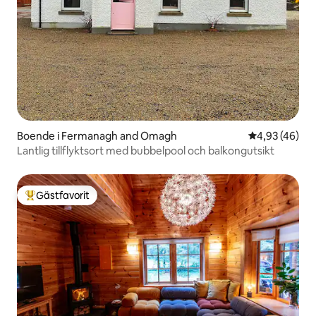
Boende i Fermanagh and Omagh
4,93 av 5 i g
4,93 (46)
Lantlig tillflyktsort med bubbelpool och balkongutsikt
Gästfavorit
Populär gästfavorit