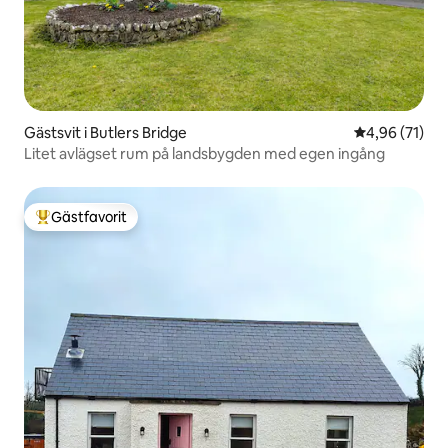
Gästsvit i Butlers Bridge
4,96 av 5 i g
4,96 (71)
Litet avlägset rum på landsbygden med egen ingång
Gästfavorit
Populär gästfavorit