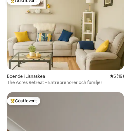
Gästfavorit
Populär gästfavorit
Boende i Lisnaskea
5 av 5 i g
5 (19)
The Acres Retreat – Entreprenörer och familjer
Gästfavorit
Populär gästfavorit