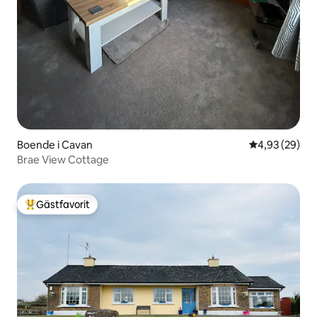
Boende i Cavan
4,93 av 5 i g
4,93 (29)
Brae View Cottage
Gästfavorit
Populär gästfavorit