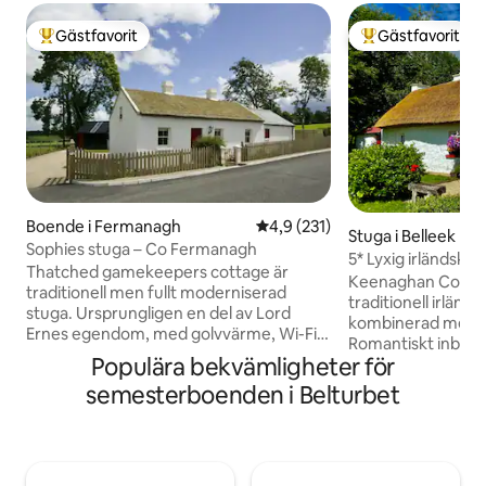
Gästfavorit
Gästfavorit
Populär gästfavorit
Populär gästfavor
Boende i Fermanagh
4,9 av 5 i genomsnittligt bet
4,9 (231)
Stuga i Belleek
Sophies stuga – Co Fermanagh
5* Lyxig irländsk 
Thatched gamekeepers cottage är
HiddenGem Irlan
Keenaghan Cottage
traditionell men fullt moderniserad
traditionell irländ
stuga. Ursprungligen en del av Lord
kombinerad med oö
Ernes egendom, med golvvärme, Wi-Fi,
Romantiskt inbädda
TV, DVD-spelare, med brett utbud av
Populära bekvämligheter för
County Fermanagh
DVD-skivor att titta på, CD/radio spelare
stenkast in i magi
semesterboenden i Belturbet
och cd-skivor att lyssna på, diskmaskin
det perfekta läget
och är perfekt för romantiska lugna
idylliska västkuste
pauser nära övre lough Erne fab
boende har en helt 
promenader nära Crom och
sovrum, två toalet
Florencecourt Estate, Cuilcagh