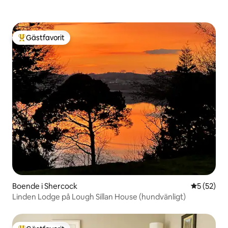
Gästfavorit
Populär gästfavorit
Boende i Shercock
5 av 5 i g
5 (52)
Linden Lodge på Lough Sillan House (hundvänligt)