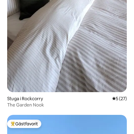
Stuga i Rockcorry
5 av 5 i g
5 (27)
The Garden Nook
Gästfavorit
Populär gästfavorit