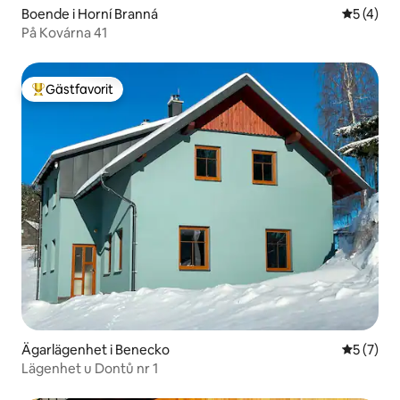
Boende i Horní Branná
5 av 5 i 
5 (4)
På Kovárna 41
Gästfavorit
Populär gästfavorit
Ägarlägenhet i Benecko
5 av 5 i 
5 (7)
Lägenhet u Dontů nr 1