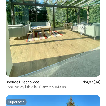
Boende i Piechowice
4,87 av 5 i g
4,87 (94)
Elysium: idyllisk villa i Giant Mountains
Superhost
Superhost