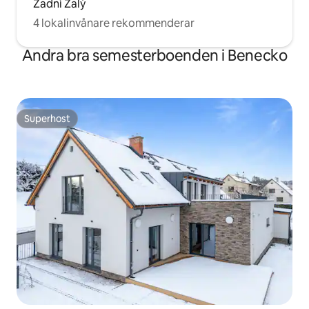
Zadní Žalý
4 lokalinvånare rekommenderar
Andra bra semesterboenden i Benecko
Superhost
Superhost