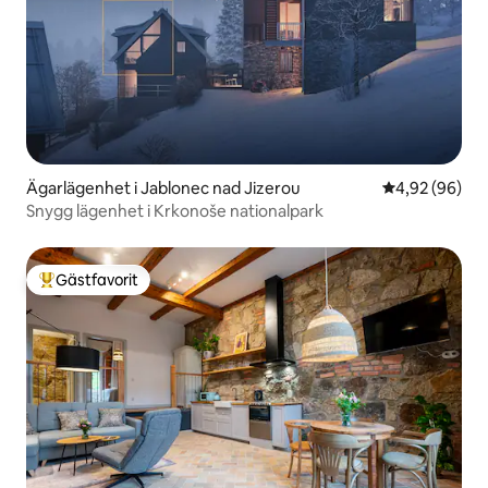
Ägarlägenhet i Jablonec nad Jizerou
4,92 av 5 i g
4,92 (96)
Snygg lägenhet i Krkonoše nationalpark
Gästfavorit
Populär gästfavorit