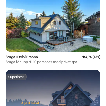
Stuga i Dolní Branná
4,74 av 5 i ge
4,74 (139)
Stuga för upp till 10 personer med privat spa
Superhost
Superhost