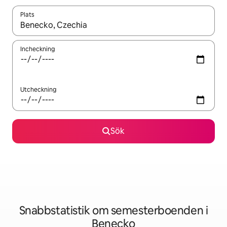
Plats
När resultaten är tillgängliga kan du navigera med upp- och ned
Incheckning
Utcheckning
Sök
Snabbstatistik om semesterboenden i
Benecko