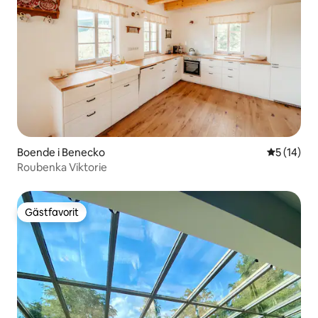
Boende i Benecko
5 av 5 i g
5 (14)
Roubenka Viktorie
Gästfavorit
Gästfavorit