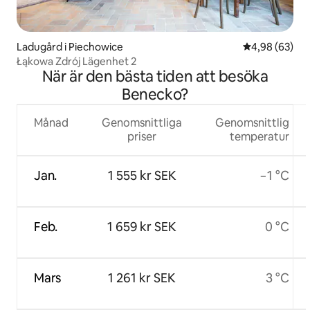
Ladugård i Piechowice
4,98 av 5 i g
4,98 (63)
Łąkowa Zdrój Lägenhet 2
När är den bästa tiden att besöka
Benecko?
Månad
Genomsnittliga
Genomsnittlig
priser
temperatur
Jan.
1 555 kr SEK
−1 °C
Feb.
1 659 kr SEK
0 °C
Mars
1 261 kr SEK
3 °C