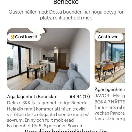
Benecko
Gäster håller med: Dessa boenden har höga betyg för
plats, renlighet och mer.
Gästfavorit
Gästfavorit
Populär gästfavorit
Gästfavorit
Ägarlägenhet i Pe
žkou
JAVOR – Mysig läg
Ägarlägenhet i Benecko
4,94 av 5 i genomsnittligt be
4,94 (17)
terrass, parkering
BOKA 7 NÄTTER o
Deluxe 3KK fjälllägenhet Lodge Benecko
för 6 - 15 % rabatt 
46
Hela din familj kommer att få en trevlig
veckan Panorama Lofts Pec erbjuder
vistelse i detta eleganta boende med två
fantastisk bergsut
sovrum. En ny och fullt möblerad
glasväggar som får
lyxlägenhet för 5–6 personer. Sovrum
en del av omgivni
med förvaringsutrymme, badrum med