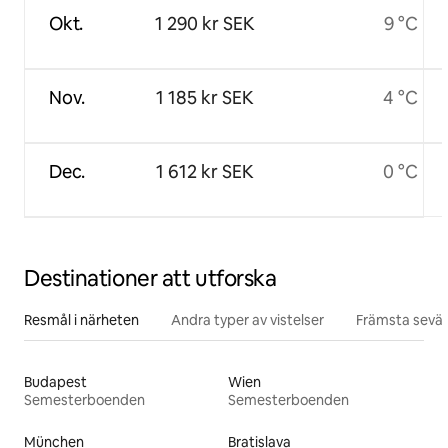
Okt.
1 290 kr SEK
9 °C
Nov.
1 185 kr SEK
4 °C
Dec.
1 612 kr SEK
0 °C
Destinationer att utforska
Resmål i närheten
Andra typer av vistelser
Främsta sevär
Budapest
Wien
Semesterboenden
Semesterboenden
München
Bratislava