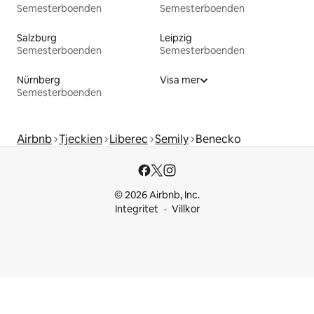
Semesterboenden
Semesterboenden
Salzburg
Leipzig
Semesterboenden
Semesterboenden
Nürnberg
Visa mer
Semesterboenden
Airbnb
Tjeckien
Liberec
Semily
Benecko
© 2026 Airbnb, Inc.
Integritet
Villkor