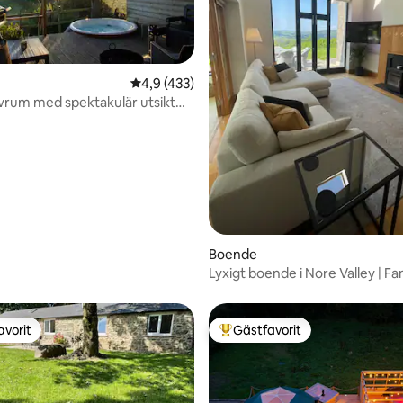
tligt betyg, 45 omdömen
4,9 av 5 i genomsnittligt betyg, 433 omdöm
4,9 (433)
ovrum med spektakulär utsikt
elpool
Boende
Lyxigt boende i Nore Valley | Fa
utsikt
avorit
Gästfavorit
gästfavorit
Populär gästfavorit