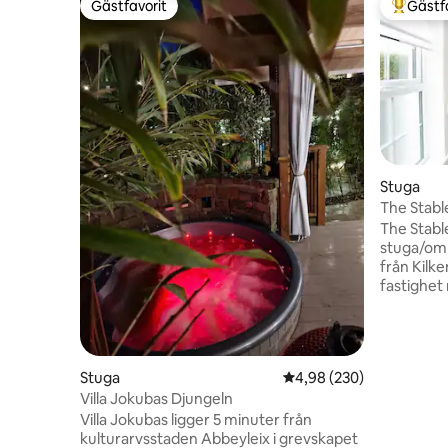
Gästfavorit
Gästf
Gästfavorit
Populär 
Stuga
The Stable @ 
Kilkenny
The Stabl
stuga/ombyg
från Kilkenny
fastighet 
Vackert v
öppen pl
dubbelsä
dusch i våtrumssti
Stuga
4,98 av 5 i genomsnitt
4,98 (230)
innanför 
Villa Jokubas Djungeln
Eget utom
lugnet i omgivnin
Villa Jokubas ligger 5 minuter från
för att v
kulturarvsstaden Abbeyleix i grevskapet