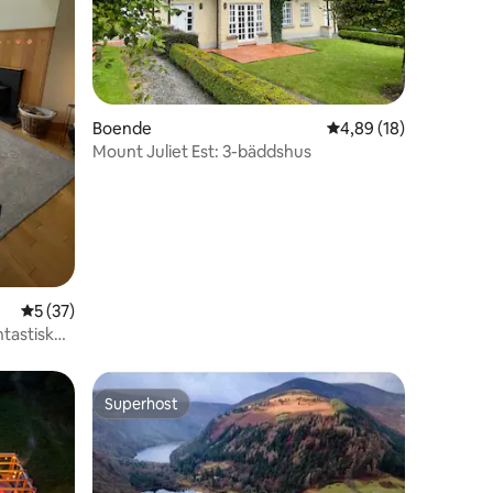
en
Boende
4,89 av 5 i genomsnit
4,89 (18)
Mount Juliet Est: 3-bäddshus
5 av 5 i genomsnittligt betyg, 37 omdömen
5 (37)
ntastisk
Superhost
Superhost