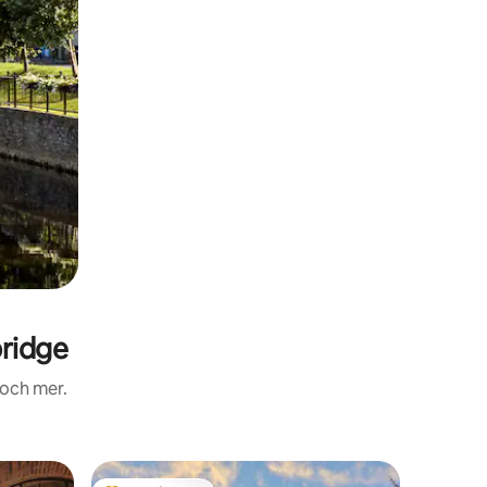
ridge
 och mer.
Ladugår