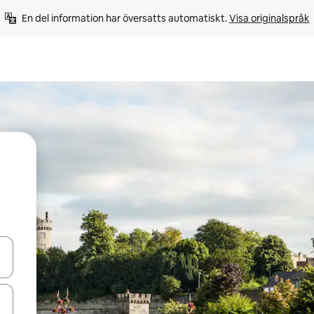
En del information har översatts automatiskt. 
Visa originalspråk
d upp- och nedåtpilarna eller utforska genom att trycka eller svepa.