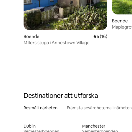
Boende
Maplegro
Boende
5 av 5 i genomsnit
5 (16)
Millers stuga i Annestown Village
Destinationer att utforska
Resmål i närheten
Främsta sevärdheterna i närheten
Dublin
Manchester
Semesterboenden
Semesterboenden