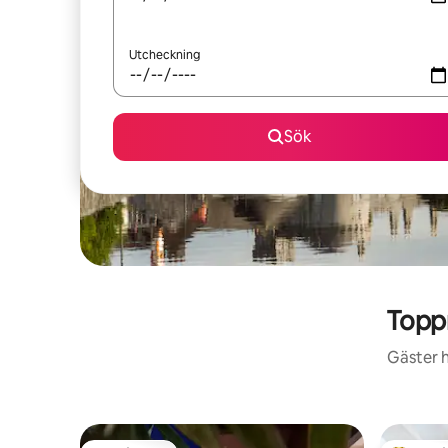
Utcheckning
Sök
Topp
Gäster h