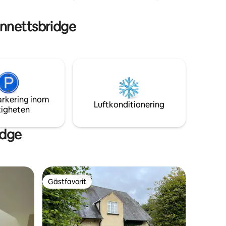
natur och lyx. Perfekt för den som vill fly
allt och fördjupa sig i den irländska
och
ennettsbridge
landsbygden. Raven's Rock ligger utanför
allfarvägen, beläget på East Munster
Way, nära fantastiska kullar som Lough
Mohra och Coumshingaun och Suir Blue
Way. Vi hjälper dig gärna att planera
några vandringar för att få ut mesta
möjliga av din vistelse i sydöstra Irland.
arkering inom
Luftkonditionering
tigheten
idge
Gästfavorit
Gästfavorit