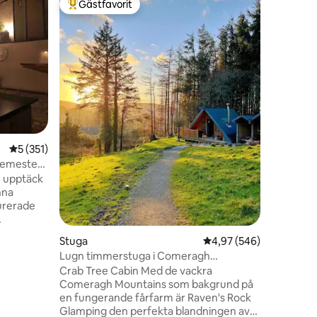
Gästfavorit
Superho
Populär gästfavorit
Superho
Crab Lan
En vacker
omvandlad
modernt/
med udda 
foten av
Way, har 
kök/vard
planlösn
en
och ett r
5 av 5 i genomsnittligt betyg, 351 omdömen
5 (351)
erbjuder 
bagageut
semester,
och asfa
h upptäck
av övre 
nna
hektar. E
aurerade
gångavst
na att bo
Stuga
4,97 av 5 i genomsnitt
4,97 (546)
'23, '25.
Lugn timmerstuga i Comeragh
kogsig
Mountains (2/2)
Crab Tree Cabin Med de vackra
. Det
Comeragh Mountains som bakgrund på
 Windgap,
en fungerande fårfarm är Raven's Rock
Vacker
Glamping den perfekta blandningen av
rad till