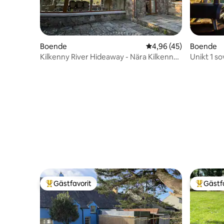
Boende
4,96 av 5 i genomsnit
4,96 (45)
Boende
Kilkenny River Hideaway - Nära Kilkenny
Unikt 1 s
City
och bubb
Gästfavorit
Gästf
Populär gästfavorit
Populär 