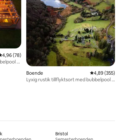
en
4,96 av 5 i genomsnittligt betyg, 78 omdömen
4,96 (78)
belpool -
Boende
4,89 av 5 i genomsnitt
4,89 (355)
Lyxig rustik tillflyktsort med bubbelpool i
Glendalough
rk
Bristol
mesterboenden
Semesterboenden