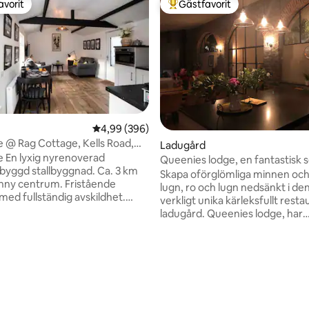
avorit
Gästfavorit
gästfavorit
Populär gästfavorit
4,99 av 5 i genomsnittligt betyg, 396 omdöm
4,99 (396)
Rag Cottage, Kells Road,
Ladugård
e En lyxig nyrenoverad
Queenies lodge, en fantastisk 
gd stallbyggnad. Ca. 3 km
Co Kilkenny
Skapa oförglömliga minnen oc
 centrum. Fristående
lugn, ro och lugn nedsänkt i de
med fullständig avskildhet.
verkligt unika kärleksfullt rest
ardagsrum/matplats och kök i
ladugård. Queenies lodge, har
anlösning, sovrum med
inkluderats i de 100 bästa ställe
ng och stort badrum med
på i Irland, av The Sunday Times, 
l. Gratis parkering
Stugan förstärks av en privat s
ligt betyg, 230 omdömen
elektroniska säkerhetsgrindar.
promenad och ett hälsoområde
husutrymme för att njuta av
ligger nära den pittoreska byn
gen. Värden är på plats
25 minuter från Kilkenny stad. 
älkomna och visa boendet,
gammal sten och tegel, restaure