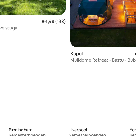
4,98 av 5 i genomsnittligt betyg, 198 omdöm
4,98 (198)
ve stuga
tligt betyg, 16 omdömen
Kupol
Mulldome Retreat - Bastu - Bub
Plunge Pool
Birmingham
Liverpool
Yo
Semesterboenden
Semesterboenden
Se