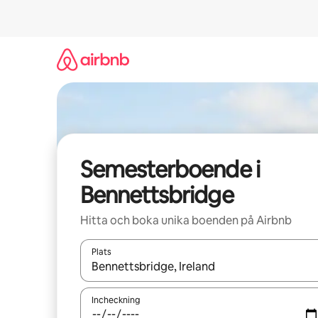
Hoppa
till
innehåll
Semesterboende i
Bennettsbridge
Hitta och boka unika boenden på Airbnb
Plats
När resultaten är tillgängliga kan du navigera me
Incheckning