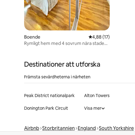
Boende
4,88 av 5 i genomsnit
4,88 (17)
Rymligt hem med 4 sovrum nära staden
och kapplöpningsbanan
Destinationer att utforska
Främsta sevärdheterna i närheten
Peak District nationalpark
Alton Towers
Donington Park Circuit
Visa mer
Airbnb
Storbritannien
England
South Yorkshire