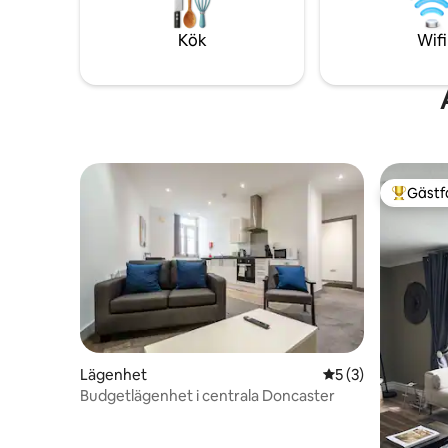
fantastis
promenader från dörren.
bort och 
Kök
Wifi
Gästf
Populär 
Lägenhet
5 av 5 i genomsni
5 (3)
Budgetlägenhet i centrala Doncaster