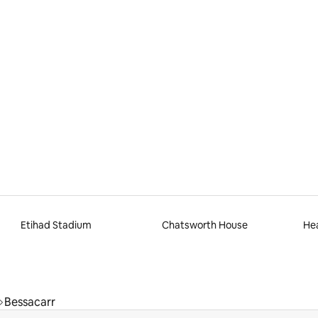
tligt betyg, 17 omdömen
Etihad Stadium
Chatsworth House
He
Bessacarr