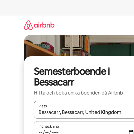
Hoppa
till
innehåll
Semesterboende i
Bessacarr
Hitta och boka unika boenden på Airbnb
Plats
När resultaten är tillgängliga kan du navigera me
Incheckning