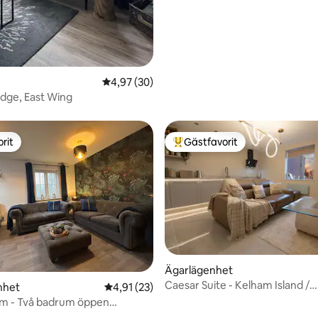
4,97 av 5 i genomsnittligt betyg, 30 omdöm
4,97 (30)
odge, East Wing
rit
Gästfavorit
rit
Populär gästfavorit
Ägarlägenhet
Caesar Suite - Kelham Island /
nhet
4,91 av 5 i genomsnittligt betyg, 23 omdöm
4,91 (23)
Stadscentrum
um - Två badrum öppen
ng lägenhet