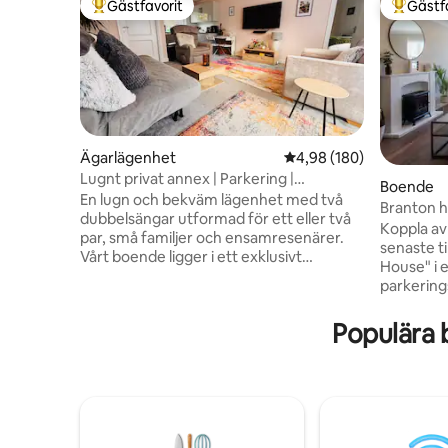
Gästfavorit
Gästf
Populär gästfavorit
Populär 
Ägarlägenhet
4,98 av 5 i genomsnitt
4,98 (180)
Lugnt privat annex | Parkering |
Boende
Djurvänligt
En lugn och bekväm lägenhet med två
Branton h
dubbelsängar utformad för ett eller två
min till Y
Koppla av 
par, små familjer och ensamresenärer.
senaste t
Vårt boende ligger i ett exklusivt
House" i 
bostadsområde och är utformat för
parkering
avslappnade, lugna vistelser. Med två
trädgård 
dubbelsängar och en maximal
vardagsrum. Branton H
Populära 
beläggning på fyra gäster erbjuder det
modernise
en lugn bas för arbetsresor,
standard 
minisemestrar och familjebesök. Vi
än ett hot
tillhandahåller allt du behöver och några
och avkopp
extra saker för att du ska känna dig som
nöje. Lång
hemma. Husdjursvänligt med privat
Beläget i
innergårdsträdgård och fantastiska