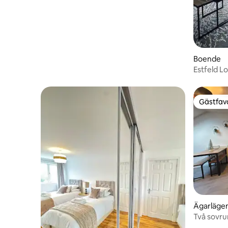
Boende
Estfeld L
Gästfavo
Gästfavo
Ägarläge
Två sovr
planlösni