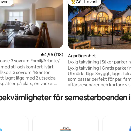
avorit
Gästfavorit
gästfavorit
Populär gästfavorit
ligt betyg, 180 omdömen
4,96 av 5 i genomsnittligt betyg, 118 omdöm
4,96 (118)
Ägarlägenhet
ouse 3 sovrum Familj/Arbete/5
Lyxig takvåning | Säker parkeri
WP
med stil och komfort i vårt
Lyxig takvåning | Gratis parkerin
illskott 3 sovrum "Branton
Utmärkt läge Snyggt, lugnt takvåning
ett lugnt läge med 2 utsedda
som passar perfekt för par, fami
splatser på plats, en vacker
affärsresenärer och kortare viste
med uteplats och rymligt
Betygsatt med 5,0 för renlighe
ouse har
bekvämligheter för semesterboenden i
och läge ✔ Gratis parkering ✔ Snabbt wifi
rats till en mycket hög
✔ Säkert, lugnt läge 📍 Nära Doncasters
och har allt du behöver och mer
centrum, kapplöpningsbana, vi
ell har att erbjuda för en trevlig
transportförbindelser. 🛏 Dubbelsäng
lande vistelse för affärer eller
(180 cm) | Öppen planlösning | F
 vistelse eller kort vistelse.
utrustat kök | 2,5 badrum 🔑
 den vackra byn Branton med 2
Självincheckning | Hela lägenheten