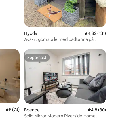
en
Hydda
4,82 av 5 i genomsnit
4,82 (131)
Avskilt gömställe med badtunna på
jordbruksmark
Superhost
Superhost
5 av 5 i genomsnittligt betyg, 74 omdömen
5 (74)
Boende
4,8 av 5 i genomsnit
4,8 (30)
Solid Mirror Modern Riverside Home,
en
Doncaster