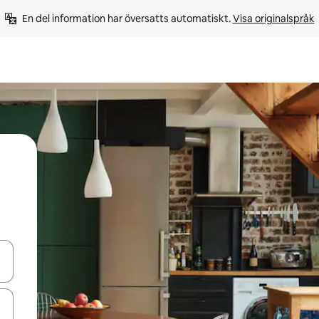
En del information har översatts automatiskt. 
Visa originalspråk
d upp- och nedåtpilarna eller utforska genom att trycka eller svepa.