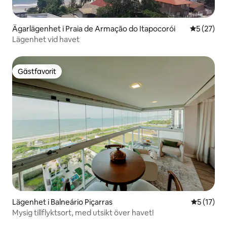
Ägarlägenhet i Praia de Armação do Itapocorói
5 av 5 i g
5 (27)
Lägenhet vid havet
Gästfavorit
Gästfavorit
Lägenhet i Balneário Piçarras
5 av 5 i g
5 (17)
Mysig tillflyktsort, med utsikt över havet!