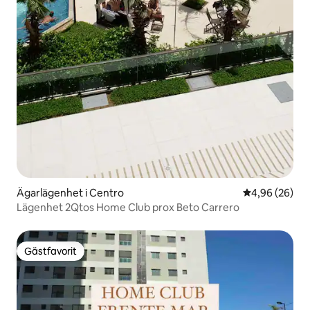
Ägarlägenhet i Centro
4,96 av 5 i g
4,96 (26)
Lägenhet 2Qtos Home Club prox Beto Carrero
Gästfavorit
Gästfavorit