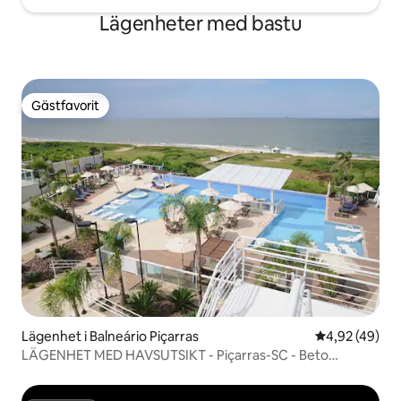
Lägenheter med bastu
Gästfavorit
Gästfavorit
Lägenhet i Balneário Piçarras
4,92 av 5 i g
4,92 (49)
LÄGENHET MED HAVSUTSIKT - Piçarras-SC - Beto
Carrero World