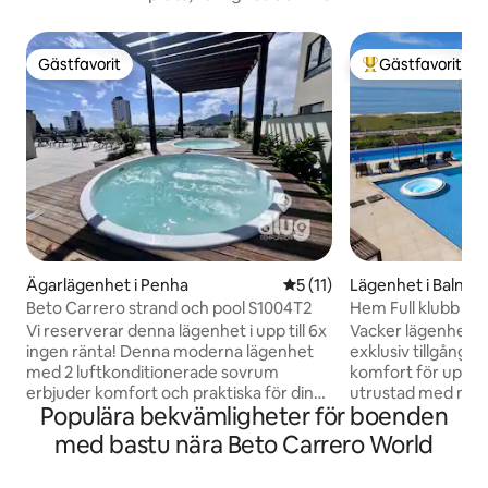
Gästfavorit
Gästfavorit
Gästfavorit
Populär gästfavor
Ägarlägenhet i Penha
5 av 5 i genomsnittligt be
5 (11)
Lägenhet i Balneár
s
Beto Carrero strand och pool S1004T2
Hem Full klubb U
Vi reserverar denna lägenhet i upp till 6x
Vacker lägenhet 
ingen ränta! Denna moderna lägenhet
exklusiv tillgång ti
med 2 luftkonditionerade sovrum
komfort för upp till
erbjuder komfort och praktiska för din
utrustad med mode
Populära bekvämligheter för boenden
vistelse. Beläget bara 5 minuter från
Fantastisk familj
Beto Carrero World, 400 meter från
fritidsalternativ: 
med bastu nära Beto Carrero World
Armação Beach och intill marknader,
Barnpool Bar i poolen Termisk pool
restauranger och butiker, har det
Solarium Spelhall 