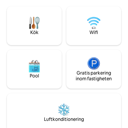
gourmet balkong med grill och
pilatesstudio Idro
fantastisk utsikt över havet och parken.
Barnområde och l
Lägenheten har pooler för vuxna och
Gourmetutrymme o
barn, 2 jacuzzis, bastu, lekplats,
Husdjursområde Par
utomhusgym och 1 täckt
Beto Carrero Park
parkeringsplats. Perfekt för familjer på
husdjur
Kök
Wifi
semester.
Gratis parkering
Pool
inom fastigheten
Luftkonditionering