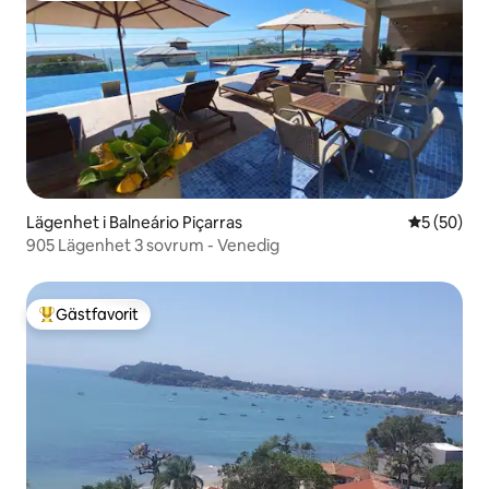
Lägenhet i Balneário Piçarras
5 av 5 i g
5 (50)
905 Lägenhet 3 sovrum - Venedig
Gästfavorit
Populär gästfavorit