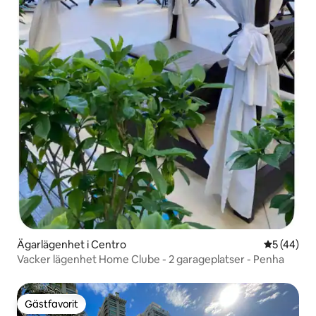
Ägarlägenhet i Centro
5 av 5 i g
5 (44)
Vacker lägenhet Home Clube - 2 garageplatser - Penha
Gästfavorit
Gästfavorit