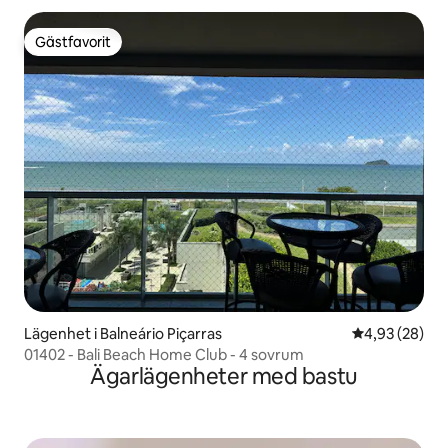
Gästfavorit
Gästfavorit
Lägenhet i Balneário Piçarras
4,93 av 5 i g
4,93 (28)
01402 - Bali Beach Home Club - 4 sovrum
Ägarlägenheter med bastu