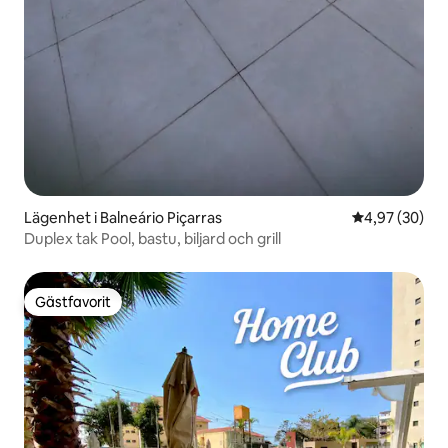
Lägenhet i Balneário Piçarras
4,97 av 5 i g
4,97 (30)
Duplex tak Pool, bastu, biljard och grill
Gästfavorit
Gästfavorit