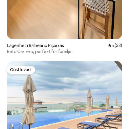
Lägenhet i Balneário Piçarras
5 av 5 i g
5 (33)
Beto Carrero, perfekt för familjer
Gästfavorit
Gästfavorit