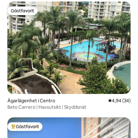
Gästfavorit
Gästfavorit
Ägarlägenhet i Centro
4,94 av 5 i g
4,94 (34)
Beto Carrero | Havsutsikt | Skyddsnät
Gästfavorit
Populär gästfavorit