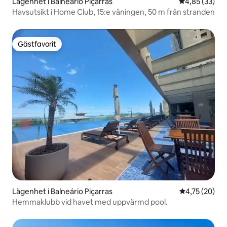
Lägenhet i Balneário Piçarras
4,85 av 5 i g
4,85 (33)
Havsutsikt i Home Club, 15:e våningen, 50 m från stranden
Gästfavorit
Gästfavorit
Lägenhet i Balneário Piçarras
4,75 av 5 i g
4,75 (20)
Hemmaklubb vid havet med uppvärmd pool.