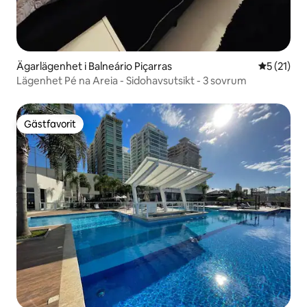
Ägarlägenhet i Balneário Piçarras
5 av 5 i g
5 (21)
Lägenhet Pé na Areia - Sidohavsutsikt - 3 sovrum
Gästfavorit
Gästfavorit