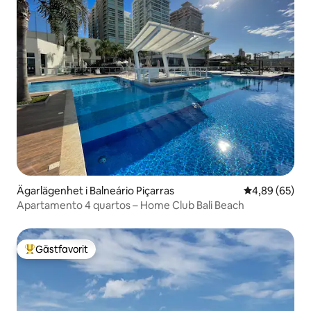
Ägarlägenhet i Balneário Piçarras
4,89 av 5 i g
4,89 (65)
Apartamento 4 quartos – Home Club Bali Beach
Gästfavorit
Populär gästfavorit