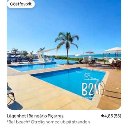
Gästfavorit
Gästfavorit
Lägenhet i Balneário Piçarras
4,85 av 5 i g
4,85 (55)
*Bali beach* Otrolig homeclub på stranden