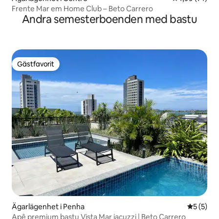
Frente Mar em Home Club – Beto Carrero
Andra semesterboenden med bastu
Gästfavorit
Gästfavorit
Ägarlägenhet i Penha
5 av 5 i 
5 (5)
Apê premium bastu Vista Mar jacuzzi | Beto Carrero