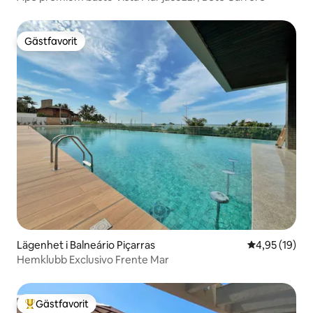
Gästfavorit
Gästfavorit
Lägenhet i Balneário Piçarras
4,95 av 5 i g
4,95 (19)
Hemklubb Exclusivo Frente Mar
Gästfavorit
Populär gästfavorit