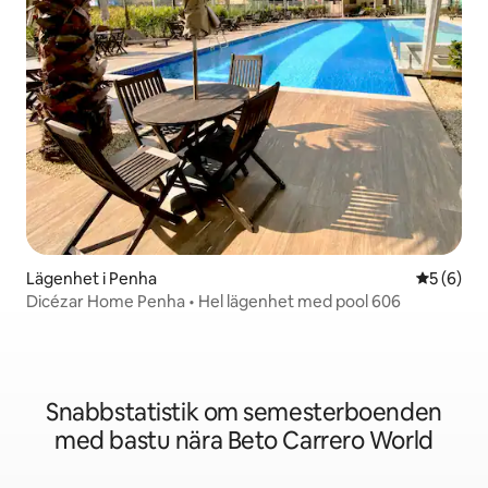
Lägenhet i Penha
5 av 5 i 
5 (6)
Dicézar Home Penha • Hel lägenhet med pool 606
Snabbstatistik om semesterboenden
med bastu nära Beto Carrero World