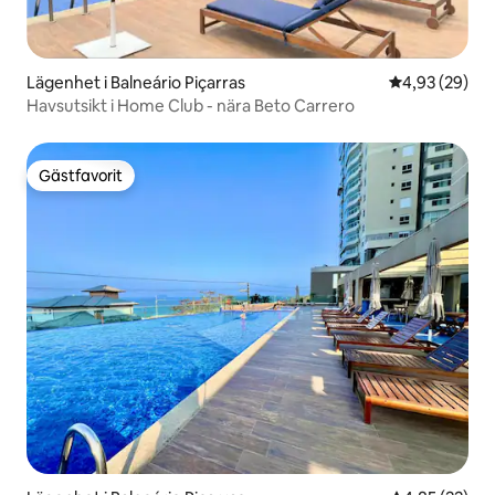
Lägenhet i Balneário Piçarras
4,93 av 5 i g
4,93 (29)
Havsutsikt i Home Club - nära Beto Carrero
Gästfavorit
Gästfavorit