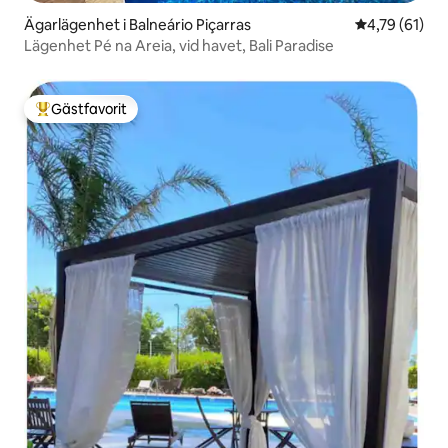
Ägarlägenhet i Balneário Piçarras
4,79 av 5 i g
4,79 (61)
Lägenhet Pé na Areia, vid havet, Bali Paradise
Gästfavorit
Populär gästfavorit