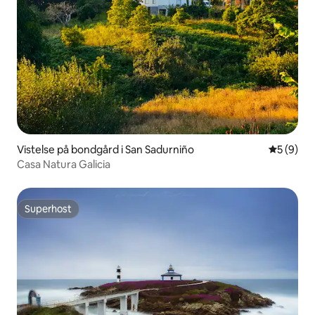
Vistelse på bondgård i San Sadurniño
5 av 5 i 
5 (9)
Casa Natura Galicia
Superhost
Superhost