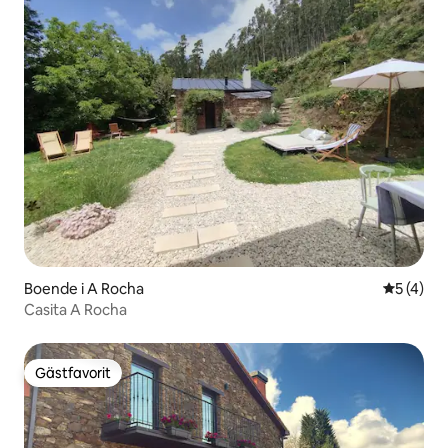
Boende i A Rocha
5 av 5 i 
5 (4)
Casita A Rocha
Gästfavorit
Gästfavorit