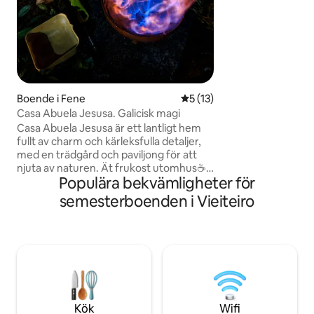
komfortområde. E
ÄLSKVÄRT STÄLL
Boende i Fene
5 av 5 i genomsnittligt be
5 (13)
Casa Abuela Jesusa. Galicisk magi
Casa Abuela Jesusa är ett lantligt hem
fullt av charm och kärleksfulla detaljer,
med en trädgård och paviljong för att
njuta av naturen. Ät frukost utomhus☕️.
Populära bekvämligheter för
Perfekt för att koppla av, varva ner och
njuta av den naturliga skönheten i Fragas
semesterboenden i Vieiteiro
del Belelle 🌿 och dess vandringsleder till
vattenfallet 🏞 Beläget 10 minuter från
Puentedeume och Cabañas-stranden
🏖, 15 minuter från Fragas del Eume, 5
minuter från Fene och 10 minuter från
Ferrol och Naron. Boendet har en
laddstation av typ 2 – 7,4 kW för elfordon
⚡️
Kök
Wifi