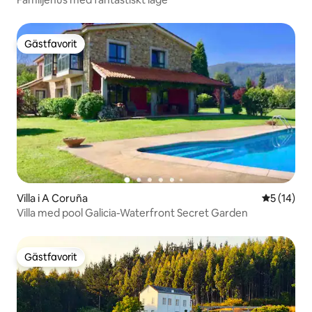
Gästfavorit
Gästfavorit
Villa i A Coruña
5 av 5 i g
5 (14)
Villa med pool Galicia-Waterfront Secret Garden
Gästfavorit
Gästfavorit