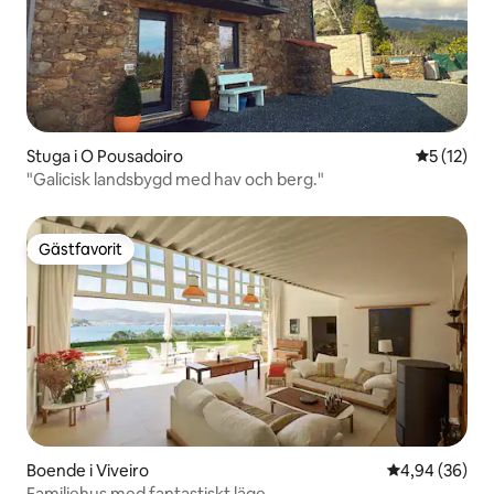
Stuga i O Pousadoiro
5 av 5 i g
5 (12)
"Galicisk landsbygd med hav och berg."
Gästfavorit
Gästfavorit
Boende i Viveiro
4,94 av 5 i g
4,94 (36)
Familjehus med fantastiskt läge