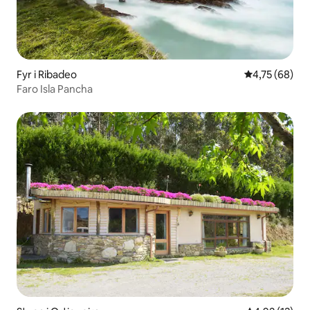
Fyr i Ribadeo
4,75 av 5 i g
4,75 (68)
Faro Isla Pancha