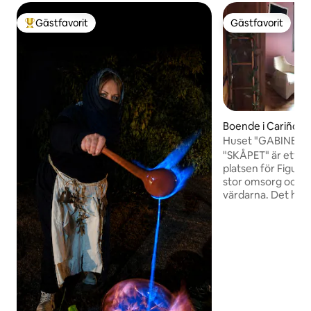
Gästfavorit
Gästfavorit
Populär gästfavorit
Gästfavorit
Boende i Cariño
Huset "GABINETE", 
"SKÅPET" är ett r
platsen för Figuei
stor omsorg och ti
värdarna. Det har 
stort kök/vardag
öppen spis och et
våningen hittar d
denna våning med 
och tillgång till ut
finns ett lusthus m
med utsikt över m
med kök, grill, ba