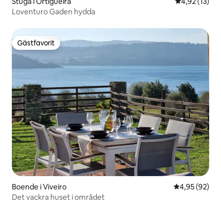
Stuga i Ortigueira
4,92 av 5 i g
4,92 (13)
Loventuro Gaden hydda
Gästfavorit
Gästfavorit
Boende i Viveiro
4,95 av 5 i g
4,95 (92)
Det vackra huset i området