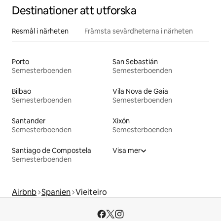
Destinationer att utforska
Resmål i närheten
Främsta sevärdheterna i närheten
Porto
San Sebastián
Semesterboenden
Semesterboenden
Bilbao
Vila Nova de Gaia
Semesterboenden
Semesterboenden
Santander
Xixón
Semesterboenden
Semesterboenden
Santiago de Compostela
Visa mer
Semesterboenden
Airbnb
Spanien
Vieiteiro