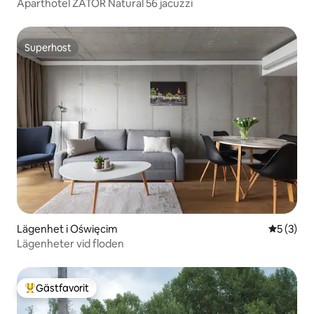
Aparthotel ZATOR Natural 56 jacuzzi
Superhost
Superhost
Lägenhet i Oświęcim
5 av 5 i 
5 (3)
Lägenheter vid floden
Gästfavorit
Populär gästfavorit