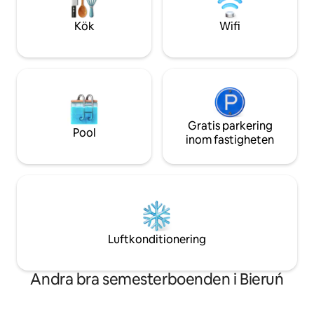
och torktumlare. Övervakad, inhägnad
ankomsten.
parkering
Kök
Wifi
Gratis parkering
Pool
inom fastigheten
Luftkonditionering
Andra bra semesterboenden i Bieruń