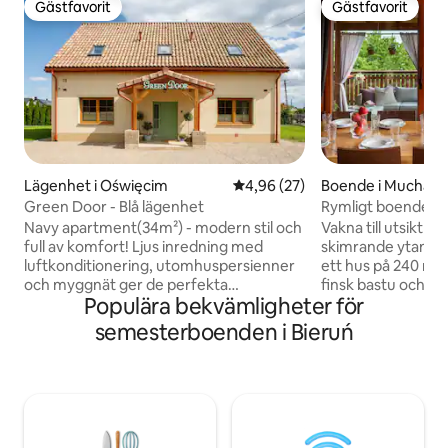
Gästfavorit
Gästfavorit
Gästfavorit
Gästfavorit
Lägenhet i Oświęcim
4,96 av 5 i genomsnittligt bet
4,96 (27)
Boende i Mucharz
Green Door - Blå lägenhet
Rymligt boende m
trädgård
Navy apartment(34m²) - modern stil och
Vakna till utsikt 
full av komfort! Ljus inredning med
skimrande ytan på
luftkonditionering, utomhuspersienner
ett hus på 240 m² 
och myggnät ger de perfekta
finsk bastu och ett
Populära bekvämligheter för
förutsättningarna för avkoppling.
Plats för 11 vuxna p
Lägenheten erbjuder en 160x200 säng
sovrum, med var
semesterboenden i Bieruń
och en bäddsoffa, ett fullt utrustat kök
spis, 55-tums-TV 
(kaffebryggare, vattenkokare, kylskåp,
för gemensamma k
mikrovågsugn) och ett eget badrum
tvättmaskin, stor 
med dusch. Du hittar också strykjärn,
och gratis Wi-Fi k
strykbräda och hårtork i ditt rum. I det
väsentliga. Husdj
gemensamma utrymmet: tvättmaskin
värden hälsar pers