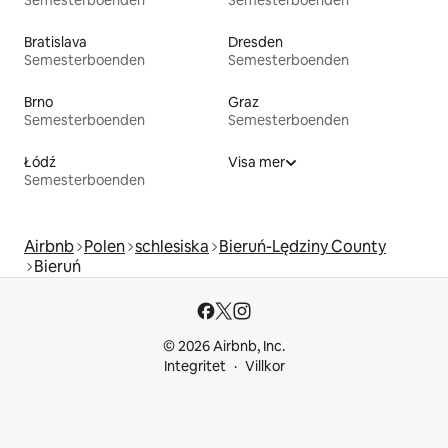
Bratislava
Dresden
Semesterboenden
Semesterboenden
Brno
Graz
Semesterboenden
Semesterboenden
Łódź
Visa mer
Semesterboenden
Airbnb
Polen
schlesiska
Bieruń-Lędziny County
Bieruń
© 2026 Airbnb, Inc.
Integritet
Villkor