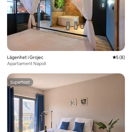
Lägenhet i Grojec
5 av 5 i 
5 (8)
Apartament Napoli
Superhost
Superhost