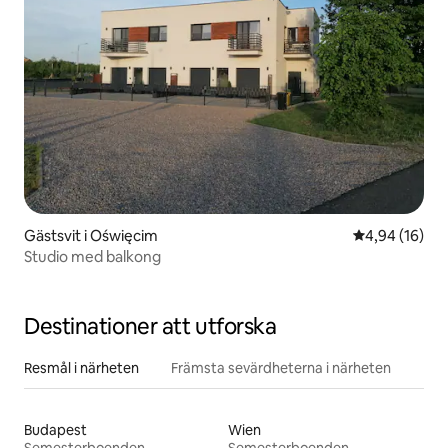
Gästsvit i Oświęcim
4,94 av 5 i g
4,94 (16)
Studio med balkong
Destinationer att utforska
Resmål i närheten
Främsta sevärdheterna i närheten
Budapest
Wien
Semesterboenden
Semesterboenden