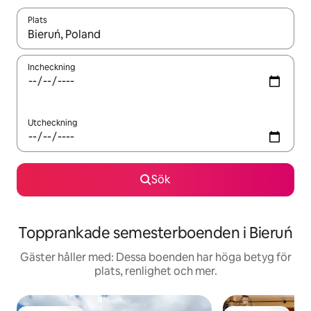
Plats
När resultaten är tillgängliga kan du navigera med upp- och ned
Incheckning
Utcheckning
Sök
Topprankade semesterboenden i Bieruń
Gäster håller med: Dessa boenden har höga betyg för
plats, renlighet och mer.