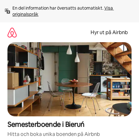
Hoppa
En del information har översatts automatiskt. 
Visa 
till
originalspråk
innehåll
Hyr ut på Airbnb
Semesterboende i Bieruń
Hitta och boka unika boenden på Airbnb