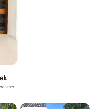
eek
 och mer.
Tält i Mag