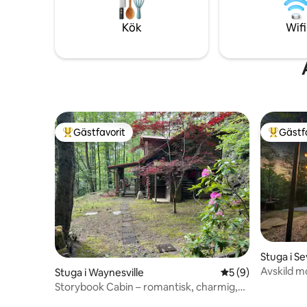
asfaltera
minuter f
Kök
Wifi
Gästfavorit
Gästf
Populär gästfavorit
Populär 
Stuga i Se
Avskild m
Stuga i Waynesville
5 av 5 i genomsni
5 (9)
Parkway
Storybook Cabin – romantisk, charmig,
husdjur välkomna!