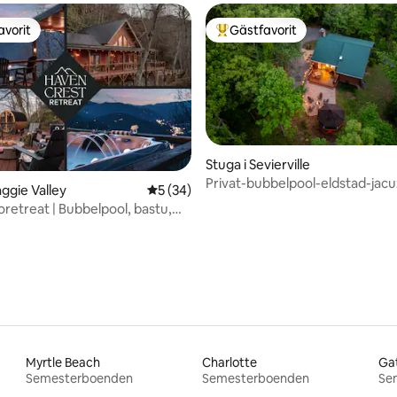
avorit
Gästfavorit
gästfavorit
Populär gästfavorit
Stuga i Sevierville
Privat-bubbelpool-eldstad-jacu
tligt betyg, 63 omdömen
aggie Valley
5 av 5 i genomsnittligt betyg, 34 omdöm
5 (34)
modern stuga
oretreat | Bubbelpool, bastu,
Myrtle Beach
Charlotte
Gat
Semesterboenden
Semesterboenden
Se