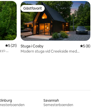
Gästfavorit
Gästfavorit
5 av 5 i genomsnittligt betyg, 21 omdömen
5 (21)
Stuga i Cosby
5 av 5 i genomsni
5 (8)
zzi-
Modern stuga vid Creekside med
en
bubbelpool – nära Smoky's
linburg
Savannah
mesterboenden
Semesterboenden