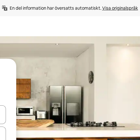
En del information har översatts automatiskt. 
Visa originalspråk
d upp- och nedåtpilarna eller utforska genom att trycka eller svepa.