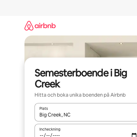
Hoppa
till
innehåll
Semesterboende i Big
Creek
Hitta och boka unika boenden på Airbnb
Plats
När resultaten är tillgängliga kan du navigera me
Incheckning