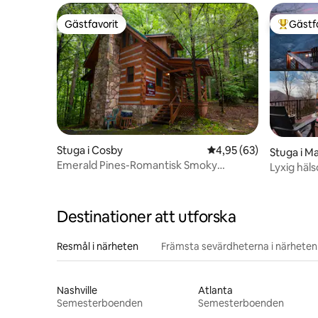
Gästfavorit
Gästf
Gästfavorit
Populär 
Stuga i Cosby
4,95 av 5 i genomsnit
4,95 (63)
Stuga i M
Emerald Pines-Romantisk Smoky
Lyxig häls
Mountain Chalet
utsikt
Destinationer att utforska
Resmål i närheten
Främsta sevärdheterna i närheten
Nashville
Atlanta
Semesterboenden
Semesterboenden