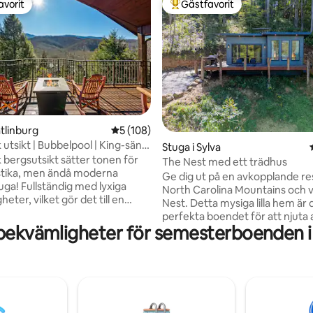
avorit
Gästfavorit
gästfavorit
Populär gästfavorit
ligt betyg, 108 omdömen
atlinburg
5 av 5 i genomsnittligt betyg, 108 omdöm
5 (108)
 utsikt | Bubbelpool | King-säng
Stuga i Sylva
ade vägar!
k bergsutsikt sätter tonen för
The Nest med ett trädhus
stika, men ändå moderna
Ge dig ut på en avkopplande resa
ga! Fullständig med lyxiga
North Carolina Mountains och vi
eter, vilket gör det till en
Nest. Detta mysiga lilla hem är 
lats för en romantisk flykt! Njut
perfekta boendet för att njuta 
äder, en bubbelpool, 3 täckta
bekvämligheter för semesterboenden i
naturen. Njut av den magnifika
acuzzi, en lyxig dusch med ett
natursköna utsikten (både över
huvud och kroppsstrålar,
nedanför och Balsams i fjärran
g size-säng, ett biljardbord,
fräsch kopp kaffe eller njut av
fullt utrustat kök, höghastighets
bubbelpoolen efter vandring på
 en stor Smart TV, bland andra
Detta boende har allt du behöv
 Lättillgängligt via alla
helg borta. Nest är nybyggt oc