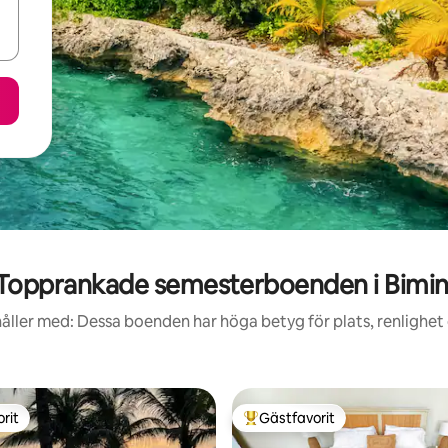
Topprankade semesterboenden i Bimin
åller med: Dessa boenden har höga betyg för plats, renlighet
rit
Gästfavorit
rit
Populär gästfavorit