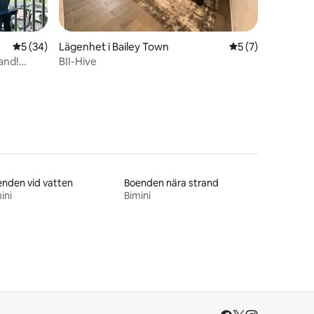
en
5 av 5 i genomsnittligt betyg, 34 omdömen
5 (34)
Lägenhet i Bailey Town
5 av 5 i genomsni
5 (7)
rand!
BII-Hive
nden vid vatten
Boenden nära strand
ini
Bimini