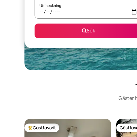
Utcheckning
Sök
Gäster h
Gästfavorit
Gästfavo
Populär gästfavorit
Gästfavo