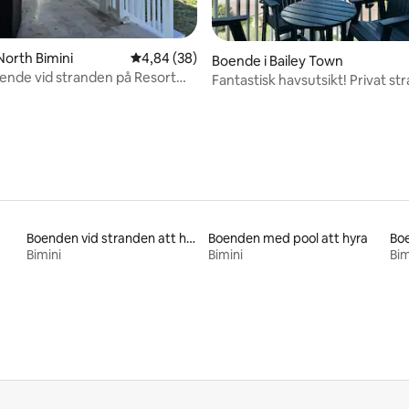
North Bimini
4,84 av 5 i genomsnittligt betyg, 38 omdöm
4,84 (38)
tligt betyg, 35 omdömen
Boende i Bailey Town
ende vid stranden på Resort
Fantastisk havsutsikt! Privat st
nibliss
Solnedgång på Bahamas
Boenden vid stranden att hyra
Boenden med pool att hyra
Boe
Bimini
Bimini
Bim