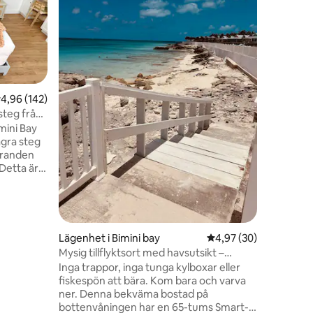
Välkommen
havsutsik
2|2 bara 
oändliga
sandstran
omsorgsfu
från den 
toppmod
,96 av 5 i genomsnittligt betyg, 142 omdömen
4,96 (142)
köksappa
steg från
en
inomhus el
mini Bay
kommer d
ågra steg
Njut av e
tranden
och torkt
 Detta är
ultrasnab
ser, men
Du kan
r du hittar
! Rökfri
Lägenhet i Bimini bay
4,97 av 5 i genomsnit
4,97 (30)
 och en
Mysig tillflyktsort med havsutsikt –
en
bottenvåning – inga trappor
Inga trappor, inga tunga kylboxar eller
ncheckning
fiskespön att bära. Kom bara och varva
ift när
ner. Denna bekväma bostad på
bottenvåningen har en 65-tums Smart-