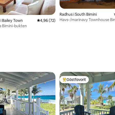
Radhus i South Bimini
Havs-/marinavy Townhouse Bi
i Bailey Town
4,96 av 5 i genomsnittligt betyg, 72 omdöm
4,96 (72)
-Unit 19E
la Bimini-bukten
tligt betyg, 24 omdömen
st
Gästfavorit
st
Populär gästfavorit