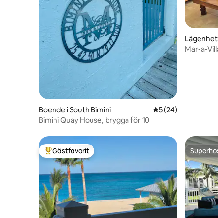
Lägenhet 
Mar-a-Vil
Boende i South Bimini
5 av 5 i genomsnit
5 (24)
Bimini Quay House, brygga för 10
Gästfavorit
Superho
Populär gästfavorit
Superho