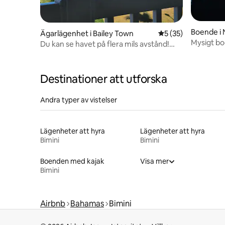
Boende i 
Ägarlägenhet i Bailey Town
5 av 5 i genomsnit
5 (35)
Mysigt bo
Du kan se havet på flera mils avstånd!
World Bimi
(Golfvagnsarrangemang)
Destinationer att utforska
Andra typer av vistelser
Lägenheter att hyra
Lägenheter att hyra
Bimini
Bimini
Boenden med kajak
Visa mer
Bimini
Airbnb
Bahamas
Bimini