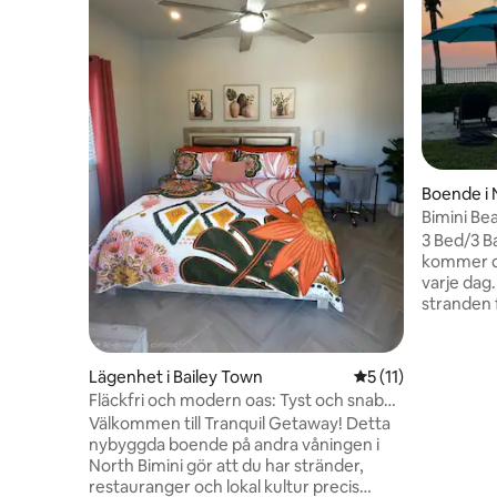
Boende i 
Bimini Be
tillgängli
3 Bed/3 B
kommer du
varje dag. 
stranden 
promenad t
har badst
kylare. 5 
Lägenhet i Bailey Town
5 av 5 i genomsnit
5 (11)
oändlighe
Fläckfri och modern oas: Tyst och snabbt
ta dig till
wifi
Välkommen till Tranquil Getaway! Detta
kommersie
nybyggda boende på andra våningen i
Lauderdale
North Bimini gör att du har stränder,
Huvudsov
restauranger och lokal kultur precis
vardagsr