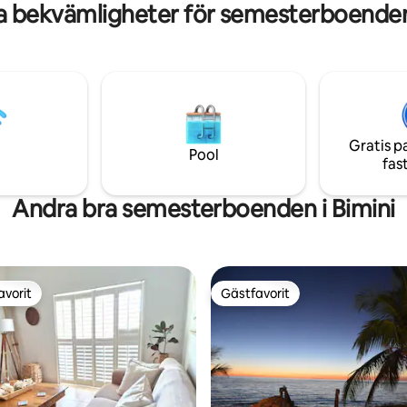
a bekvämligheter för semesterboenden 
ock slip hyra tillgänglig för
tnad på Mega Marina
Gratis p
Pool
fas
Andra bra semesterboenden i Bimini
avorit
Gästfavorit
gästfavorit
Gästfavorit