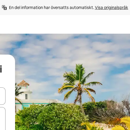
En del information har översatts automatiskt. 
Visa originalspråk
i
d upp- och nedåtpilarna eller utforska genom att trycka eller svepa.