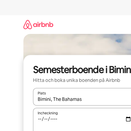
Hoppa
till
innehåll
Semesterboende i Bimin
Hitta och boka unika boenden på Airbnb
Plats
När resultaten är tillgängliga kan du navigera me
Incheckning