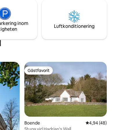
arkering inom
Luftkonditionering
tigheten
d
Gästfavorit
Gästfavorit
en
Boende
4,94 av 5 i genomsnit
4,94 (48)
Stuga vid Hadrian's Wall