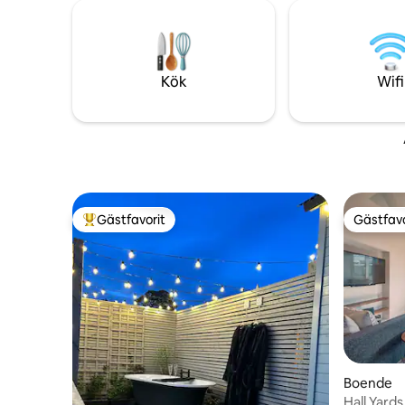
och vänner i alla generationer att samlas
vedeldade 
och återförenas i en lugn miljö. Med en
vackra tr
avslappnad charm, ett roligt och ibland
från hem
udda tillvägagångssätt, är det det
perfekta stället att sakta ner, andas
Kök
Wifi
djupt, leka, skratta, föryngra och skapa
nya minnen.
Gästfavorit
Gästfavo
Populär gästfavorit
Gästfavo
Boende
Hall Yard