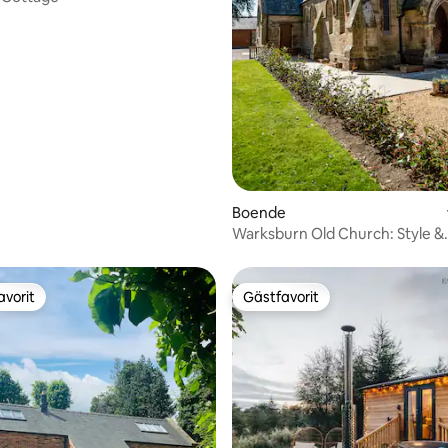
tligt betyg, 82 omdömen
Boende
Warksburn Old Church: Style &
Sustainability
avorit
Gästfavorit
gästfavorit
Gästfavorit