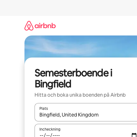
Hoppa
till
innehåll
Semesterboende i
Bingfield
Hitta och boka unika boenden på Airbnb
Plats
När resultaten är tillgängliga kan du navigera me
Incheckning