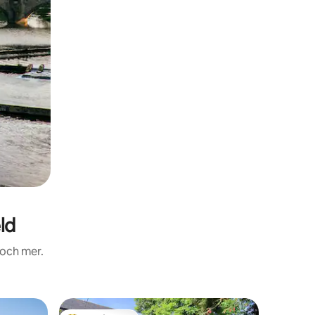
ld
 och mer.
Boende