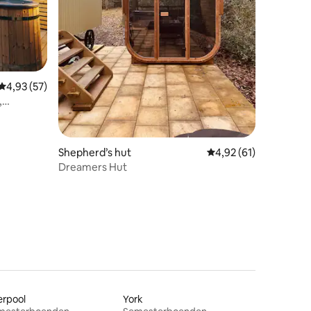
4,93 av 5 i genomsnittligt betyg, 57 omdömen
4,93 (57)
,
Shepherd’s hut
4,92 av 5 i genomsnit
4,92 (61)
en
Dreamers Hut
erpool
York