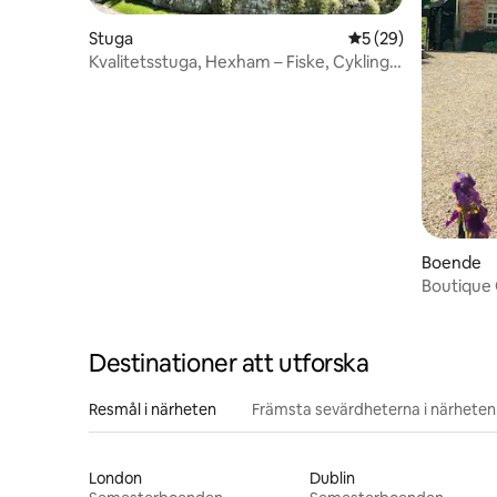
Stuga
5 av 5 i genomsnit
5 (29)
Kvalitetsstuga, Hexham – Fiske, Cykling,
Vandring
Boende
Boutique 
Northumb
Destinationer att utforska
Resmål i närheten
Främsta sevärdheterna i närheten
London
Dublin