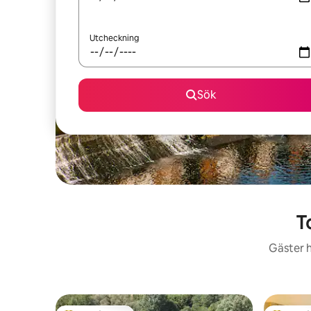
Utcheckning
Sök
T
Gäster h