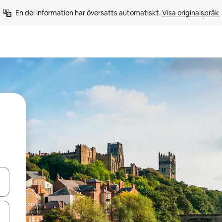
En del information har översatts automatiskt. 
Visa originalspråk
d upp- och nedåtpilarna eller utforska genom att trycka eller svepa.