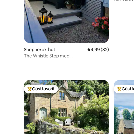
Shepherd’s hut
4,99 av 5 i genomsnit
4,99 (82)
The Whistle Stop med
stjärnskådningsbad & vedspis
Gästfavorit
Gästf
Populär gästfavorit
Populär 