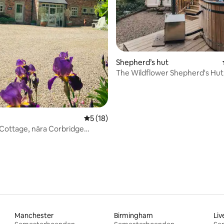
tligt betyg, 29 omdömen
Shepherd’s hut
The Wildflower Shepherd's Hut
Northumberland
5 av 5 i genomsnittligt betyg, 18 omdöm
5 (18)
Cottage, nära Corbridge
erland
Manchester
Birmingham
Liv