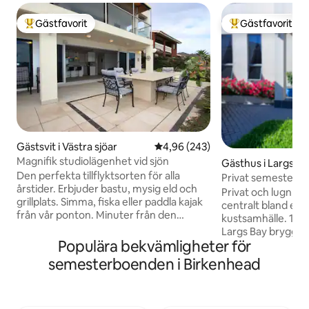
Gästfavorit
Gästfavorit
Populär gästfavorit
Populär gästfavor
Gästsvit i Västra sjöar
4,96 av 5 i genomsnittligt bety
4,96 (243)
Magnifik studiolägenhet vid sjön
Gästhus i Largs Ba
Den perfekta tillflyktsorten för alla
Privat semester vi
årstider. Erbjuder bastu, mysig eld och
Privat och lugn till
grillplats. Simma, fiska eller paddla kajak
centralt bland ett
från vår ponton. Minuter från den
kustsamhälle. 10 minuters promenad till
orörda Tennyson-stranden och
Largs Bay brygga o
sanddynerna. Njut av bad, fiske eller
Populära bekvämligheter för
från den livliga 
promenader längs den vita sanden.
historiska Port Ade
semesterboenden i Birkenhead
Idealiskt beläget är vi bara några minuter
detta dynamiska o
från staden Adelaide, flygplatsen och
erbjuda, inklusive
gångavstånd till West Lakes Shopping
Fisherman's Wharf
Centre, restauranger och hotell. Avsluta