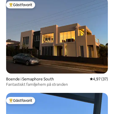
Gästfavorit
Populär gästfavorit
Boende i Semaphore South
4,97 av 5 i g
4,97 (37)
Fantastiskt familjehem på stranden
Gästfavorit
Populär gästfavorit