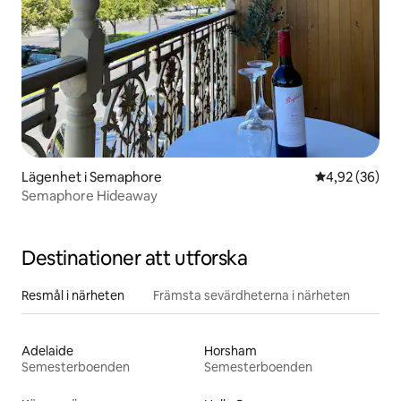
Lägenhet i Semaphore
4,92 av 5 i g
4,92 (36)
Semaphore Hideaway
Destinationer att utforska
Resmål i närheten
Främsta sevärdheterna i närheten
Adelaide
Horsham
Semesterboenden
Semesterboenden