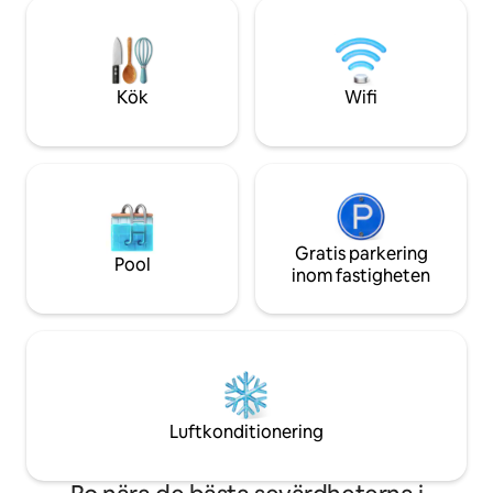
byggnader, Marit
dagen med en avkopplande bastu eller
lokala bryggerier i
njut av en romantisk drink medan du
Big Shed, Vintage
tittar på den fantastiska solnedgången.
Fishing, och naturl
Australiens finast
Kök
Wifi
Gratis parkering
Pool
inom fastigheten
Luftkonditionering