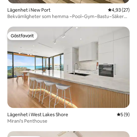
Lägenhet i New Port
4,93 av 5 i g
4,93 (27)
Bekvämligheter som hemma ~Pool~Gym~Bastu~Säker
parkering
Gästfavorit
Gästfavorit
Lägenhet i West Lakes Shore
5 av 5 i 
5 (9)
Mirani's Penthouse