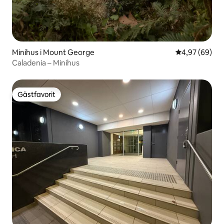
Minihus i Mount George
4,97 av 5 i g
4,97 (69)
Caladenia – Minihus
Gästfavorit
Gästfavorit