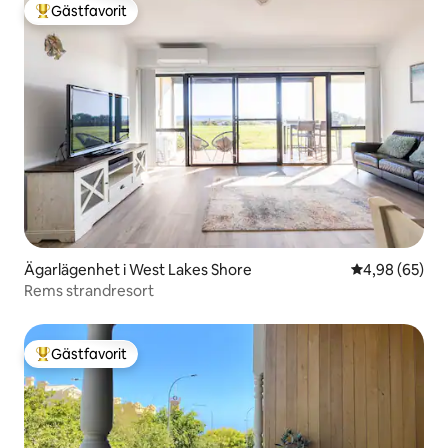
Gästfavorit
Populär gästfavorit
Ägarlägenhet i West Lakes Shore
4,98 av 5 i g
4,98 (65)
Rems strandresort
Gästfavorit
Populär gästfavorit