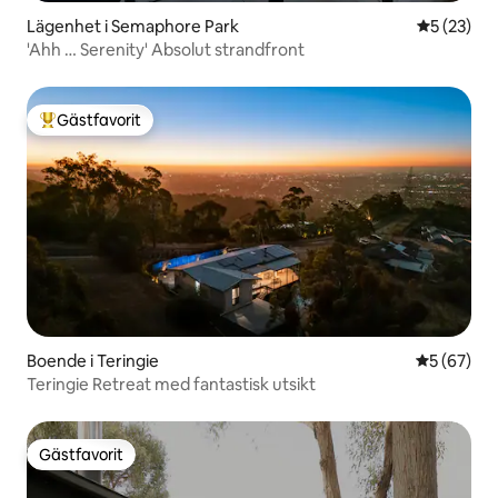
Lägenhet i Semaphore Park
5 av 5 i g
5 (23)
'Ahh … Serenity' Absolut strandfront
Gästfavorit
Populär gästfavorit
Boende i Teringie
5 av 5 i g
5 (67)
Teringie Retreat med fantastisk utsikt
Gästfavorit
Gästfavorit