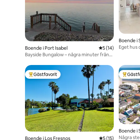
Boende i 
Eget hus 
Boende i Port Isabel
5 av 5 i genomsnit
5 (14)
gångväg t
Bayside Bungalow – några minuter från
SPI
Gästfavorit
Gästf
Populär gästfavorit
Populär 
Boende i 
Några ste
Boende i Los Fresnos
5 av 5 i genomsnit
5 (15)