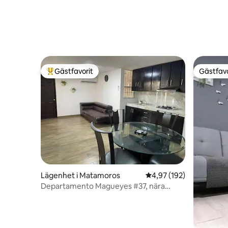
Gästfavorit
Gästfavo
Populär gästfavorit
Gästfavo
Lägenhet i Matamoros
4,97 av 5 i genomsnitt
4,97 (192)
Departamento Magueyes #37, nära
Puente Tomates