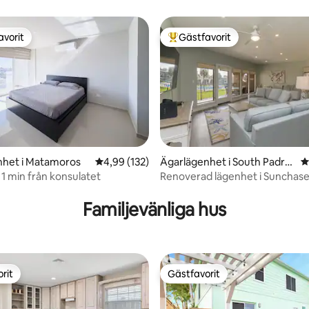
avorit
Gästfavorit
gästfavorit
Populär gästfavorit
nhet i Matamoros
4,99 av 5 i genomsnittligt betyg, 132 omdöm
4,99 (132)
Ägarlägenhet i South Padre
4
Island
1 min från konsulatet
Renoverad lägenhet i Sunchas
ligt betyg, 115 omdömen
Beachfront!
Familjevänliga hus
rit
Gästfavorit
rit
Gästfavorit