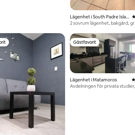
Lägenhet i South Padre Islan
4
d
2 sovrum lägenhet, bakgård, gril
till stranden
rit
Gästfavorit
rit
Gästfavorit
Lägenhet i Matamoros
4
Avdelningen för privata studier
konsulatet Cas y Puentes
ligt betyg, 192 omdömen