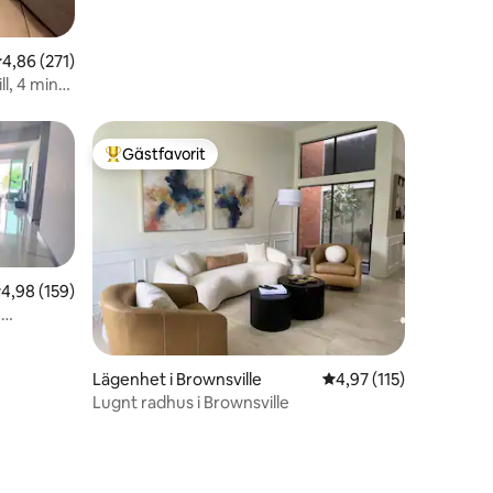
,86 av 5 i genomsnittligt betyg, 271 omdömen
4,86 (271)
l, 4 min
Gästfavorit
Populär gästfavorit
,98 av 5 i genomsnittligt betyg, 159 omdömen
4,98 (159)
,
Lägenhet i Brownsville
4,97 av 5 i genomsnit
4,97 (115)
Lugnt radhus i Brownsville