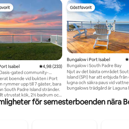
avorit
Gästfavorit
gästfavorit
Gästfavorit
ligt betyg, 410 omdömen
Bungalow i Port Isabel
4
Bungalow i South Padre Bay
ort Isabel
4,98 av 5 i genomsnittligt betyg, 233 omdöm
4,98 (233)
Njut av det bästa området Sou
 Oasis-gated community-
Island (SPI) har att erbjuda frå
l SPI
lerat boende vid bukten i Port
lugna och säkra paus vid vattnet. De
m rymmer upp till 7 gäster, bara
bungalows trädgård är Laguna
ån South Padre Island stränder.
Från vårt mysiga fridfulla hem 
ullt utrustat kök, 2½ badrum och
brygga kan du njuta av otaliga
mligheter för semesterboenden nära B
 svit med king size-säng, eget
dagdrömmande eller läsning när
ch TV. Andra sovrummet har
ut den stora lagunen, eller göra 
äng med två utdragbara sängar.
fågelskådning, paddle boarding
vrummet har två enkelsängar.
kajakpaddling eller fiske! Från ditt
teckningar: • Djurfritt hem på
vattenbo kommer du att vara e
edicinska allergier; inga