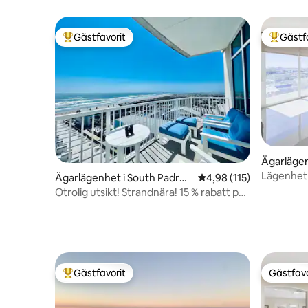
Gästfavorit
Gästf
Populär gästfavorit
Populär 
Ägarläge
Lägenhet 
Ägarlägenhet i South Padre I
4,98 av 5 i genomsnitt
4,98 (115)
sland
Otrolig utsikt! Strandnära! 15 % rabatt på
7 nätter
Gästfavorit
Gästfavo
Populär gästfavorit
Gästfavo