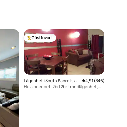
reträtt
Gästfavorit
Populär gästfavorit
Lägenhet i South Padre Islan
4,91 av 5 i genomsnitt
4,91 (346)
d
Hela boendet, 2bd 2b strandlägenhet,
med pool!
en