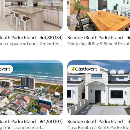
South Padre Island
4,85 av 5 i genomsnittligt betyg, 134 omdöm
4,85 (134)
Boende i South Padre Island
4
och uppvärmd pool: 2 minuters
Gångväg till Bay & Beach! Privat
tligt betyg, 14 omdömen
ill stranden
Foosball! Spel
avorit
Gästfavorit
gästfavorit
Populär gästfavorit
South Padre Island
4,98 av 5 i genomsnittligt betyg, 107 omdöm
4,98 (107)
Boende i South Padre Island
g från stranden med
Casa Bonita på South Padre Isl
tligt betyg, 15 omdömen