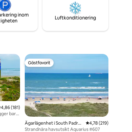
illräckligt
Isabel/SPI erbjuder.
ter en
arkering inom
Luftkonditionering
tigheten
Gästfavorit
Gästfavorit
,86 av 5 i genomsnittligt betyg, 181 omdömen
4,86 (181)
gger bara
en
Ägarlägenhet i South Padre I
4,78 av 5 i genomsnitt
4,78 (219)
sland
Strandnära havsutsikt Aquarius #607