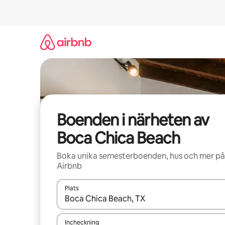
Hoppa
till
innehåll
Boenden i närheten av
Boca Chica Beach
Boka unika semesterboenden, hus och mer på
Airbnb
Plats
När resultaten är tillgängliga kan du navigera me
Incheckning