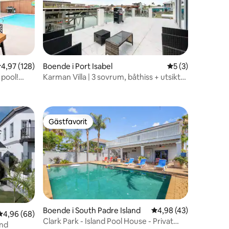
en
,97 av 5 i genomsnittligt betyg, 128 omdömen
4,97 (128)
Boende i Port Isabel
5 av 5 i genomsni
5 (3)
 pool!
Karman Villa | 3 sovrum, båthiss + utsikt
över sjösättningen
Gästfavorit
Gästfavorit
Boende i South Padre Island
4,98 av 5 i genomsnit
4,98 (43)
en
4,96 av 5 i genomsnittligt betyg, 68 omdömen
4,96 (68)
Clark Park - Island Pool House - Privat
and