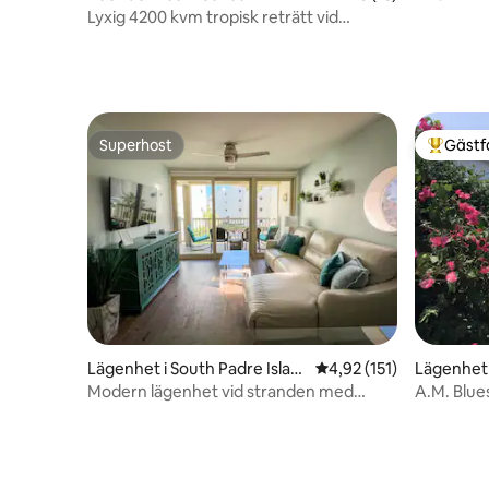
privat/up
Lyxig 4200 kvm tropisk reträtt vid
vattnet.
Superhost
Gästf
Superhost
Populär 
Lägenhet i South Padre Islan
4,92 av 5 i genomsnitt
4,92 (151)
Lägenhet i
d
Modern lägenhet vid stranden med
A.M. Blue
uppvärmd pool 2BR/2BA