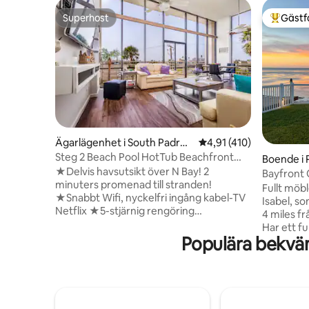
Superhost
Gästf
Superhost
Populär 
Ägarlägenhet i South Padre I
4,91 av 5 i genomsnitt
4,91 (410)
sland
Steg 2 Beach Pool HotTub Beachfront
Boende i P
Complex!
★Delvis havsutsikt över N Bay! 2
Bayfront
minuters promenad till stranden!
minuter til
Fullt möb
★Snabbt Wifi, nyckelfri ingång kabel-TV
Isabel, so
Netflix ★5-stjärnig rengöring
4 miles fr
desinficering sanitet ★Hörnenhet med
Har ett f
fönster från tak till golv ★Massor av
Populära bekvä
en primär
butiker/restauranger på gångavstånd.
badrum o
★Uppvärmd pool, bubbelpool och
en full s
soldäck ★Strandstolar, badhanddukar,
Tredje so
bodyboards och badleksaker
Viktiga an
tillhandahålls - GRATIS ★Titta på
grund av m