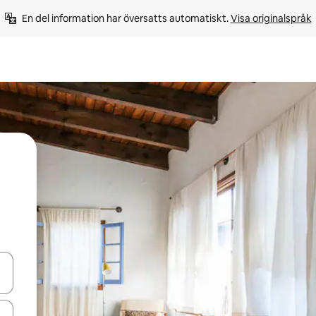
En del information har översatts automatiskt. 
Visa originalspråk
d upp- och nedåtpilarna eller utforska genom att trycka eller svepa.