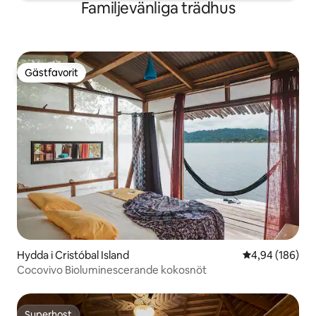
Familjevänliga trädhus
Gästfavorit
Gästfavorit
Hydda i Cristóbal Island
4,94 av 5 i ge
4,94 (186)
Cocovivo Bioluminescerande kokosnöt
Superhost