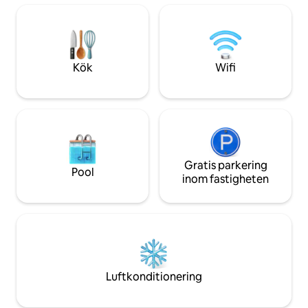
Läs avsnittet "Anna
och vacker utsikt över djungeln från din
vet vad du kan för
säng. Upplev det bästa av Bocas – surfa
vid din dörr, djurliv överallt.
Kök
Wifi
Gratis parkering
Pool
inom fastigheten
Luftkonditionering