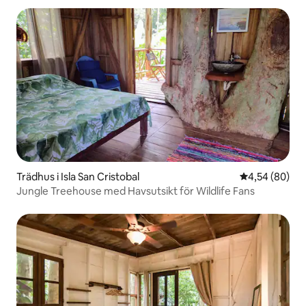
Trädhus i Isla San Cristobal
4,54 av 5 i g
4,54 (80)
Jungle Treehouse med Havsutsikt för Wildlife Fans