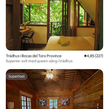
Trädhus i Bocas del Toro Province
4,85 av 5 i ge
4,85 (227)
Superior-svit med queen-säng i trädhus
Superhost
Superhost