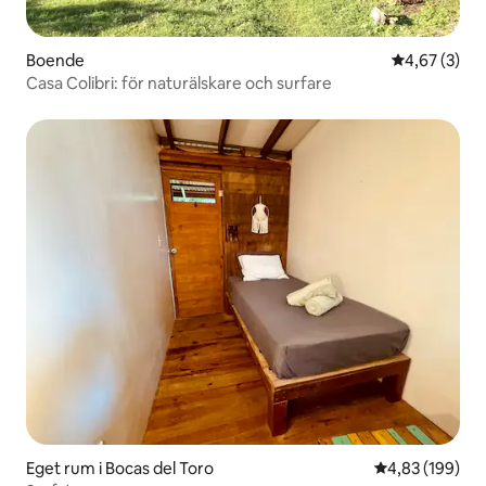
Boende
4,67 av 5 i 
4,67 (3)
Casa Colibri: för naturälskare och surfare
Eget rum i Bocas del Toro
4,83 av 5 i ge
4,83 (199)