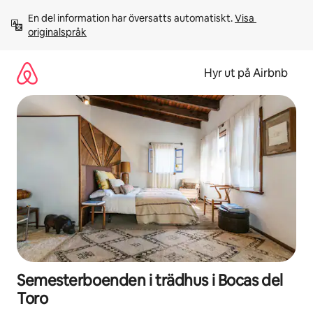
Hoppa
En del information har översatts automatiskt. 
Visa 
till
originalspråk
innehåll
Hyr ut på Airbnb
Semesterboenden i trädhus i Bocas del
Toro