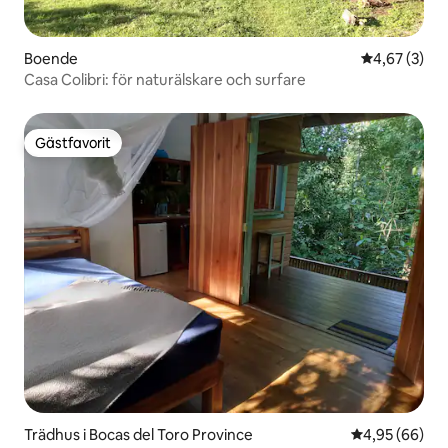
Boende
4,67 av 5 i 
4,67 (3)
Casa Colibri: för naturälskare och surfare
Gästfavorit
Gästfavorit
Trädhus i Bocas del Toro Province
4,95 av 5 i g
4,95 (66)