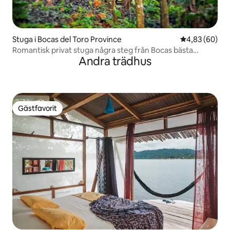
Stuga i Bocas del Toro Province
4,83 av 5 i g
4,83 (60)
Romantisk privat stuga några steg från Bocas bästa
Andra trädhus
surfing
Gästfavorit
Gästfavorit