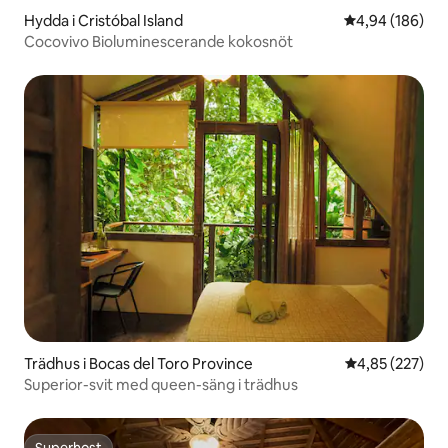
Hydda i Cristóbal Island
4,94 av 5 i ge
4,94 (186)
Cocovivo Bioluminescerande kokosnöt
Trädhus i Bocas del Toro Province
4,85 av 5 i ge
4,85 (227)
Superior-svit med queen-säng i trädhus