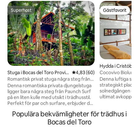
Superhost
Gästfavorit
Superhost
Gästfavorit
Hydda i Cristóbal I
Cocovivo B
Stuga i Bocas del Toro Provin
4,83 av 5 i genomsnittligt bet
4,83 (60)
ce
Denna luftiga stug
Romantisk privat stuga några steg från
strategiskt placer
Bocas bästa surfing
Denna romantiska privata djungelstuga
solnedgången och
ligger bara några steg från Paunch Surf
ultimat avkoppling. Perfekt för solb
på en liten kulle med utsikt i trädhusstil.
att titta på solne
Perfekt för par och surfare, erbjuder det
faller, gör starkt
en lugn tropisk flykt med snabb WiFi,
Populära bekvämligheter för trädhus i
vatten denna stuga
havsbris och enkel tillgång till en av
ur en saga. Ett korallrev ligger längs hela
Bocas del Toro
Bocas bästa vågor. När du bor i Tree
boendet för snorkl
Cabin kommer du att njuta av rustik
expeditioner i värl
stugcharm med moderna
meet-Flintstones"
väsentligheter: privat däck, minikylskåp