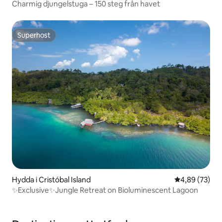
Charmig djungelstuga – 150 steg från havet
Superhost
Superhost
Hydda i Cristóbal Island
4,89 av 5 i g
4,89 (73)
✨Exclusive✨Jungle Retreat on Bioluminescent Lagoon