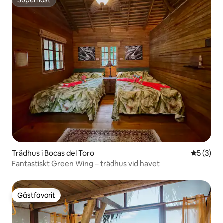
Superhost
Superhost
Trädhus i Bocas del Toro
5 av 5 i 
5 (3)
Fantastiskt Green Wing – trädhus vid havet
Gästfavorit
Gästfavorit