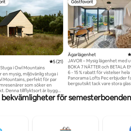
rit
Gästfavorit
rit
Gästfavorit
ttligt betyg, 5 omdömen
Ägarlägenhet
4
JAVOR – Mysig lägenhet med ut
5 av 5 i genomsnittligt betyg, 21 omdöm
5 (21)
terrass, parkering
BOKA 7 NÄTTER och BETALA E
- Stuga i Owl Mountains
6 - 15 % rabatt för vistelser hel
r en mysig, miljövänlig stuga i
Panorama Lofts Pec erbjuder fa
l Mountains, perfekt för par
bergsutsikt tack vare stora gla
amresenärer som söker en
som får dig att känna dig som e
ykt. Denna tillflyktsort är byggd
omgivningen. Denna nya byggn
 bekvämligheter för semesterboenden
certifierade material och
av stadens arkitektoniska höjd
aturlig skönhet och moderna
Det är perfekt beläget mellan
romantisk utsikt,
och de stora skidbackarna. Båda
ppen spis och inredning
inom gångavstånd. Ta dig till b
 av naturmaterial. Djurvänligt,
direkt på skidor eller ett stopp
illgång till sjöar,
skidbuss som stannar precis b
eder och historiska slott.