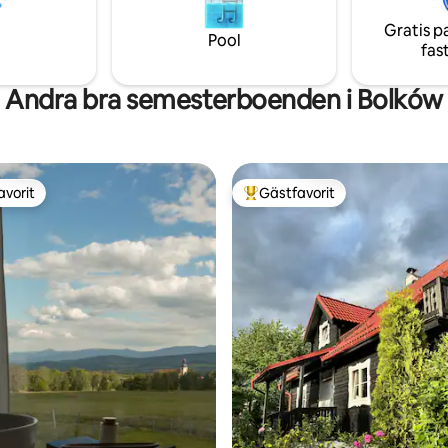
huset. Stadens centrum ligger 
ör att återförenas med naturen
minuters promenad bort
Gratis p
kert utformat hälsosamt
Pool
fas
️: Byggarbetsplats intill
Andra bra semesterboenden i Bolków
avorit
Gästfavorit
gästfavorit
Populär gästfavorit