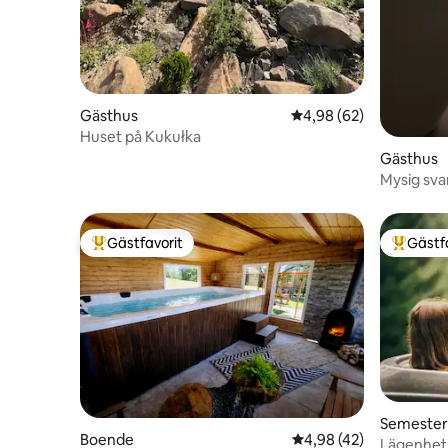
Gästhus
4,98 av 5 i genomsnit
4,98 (62)
Huset på Kukułka
Gästhus
Mysig svar
Gästfavorit
Gästf
Populär gästfavorit
Populär 
Semeste
Boende
4,98 av 5 i genomsnit
4,98 (42)
Lägenhet 