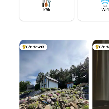
Perfekt f
i ett vac
Kök
Wifi
utrymme. ⚠
Gästfavorit
Gästf
Populär gästfavorit
Populär 