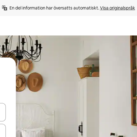
En del information har översatts automatiskt. 
Visa originalspråk
d upp- och nedåtpilarna eller utforska genom att trycka eller svepa.