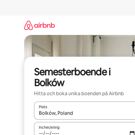
Hoppa
till
innehåll
Semesterboende i
Bolków
Hitta och boka unika boenden på Airbnb
Plats
När resultaten är tillgängliga kan du navigera me
Incheckning