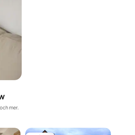
ów
 och mer.
Boende