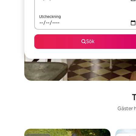
Utcheckning
Sök
T
Gäster h