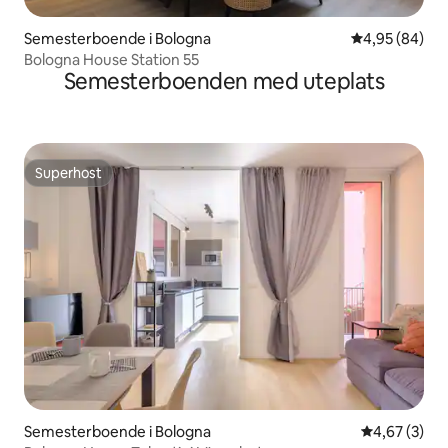
Semesterboende i Bologna
4,95 av 5 i g
4,95 (84)
Bologna House Station 55
Semesterboenden med uteplats
Superhost
Superhost
Semesterboende i Bologna
4,67 av 5 i 
4,67 (3)