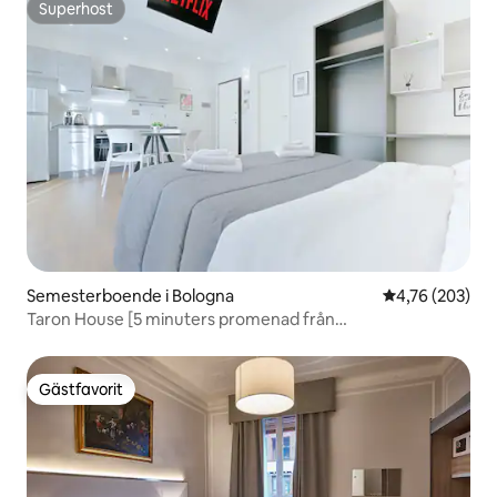
Superhost
Superhost
Semesterboende i Bologna
4,76 av 5 i ge
4,76 (203)
Taron House [5 minuters promenad från
centralstationen]
Gästfavorit
Gästfavorit