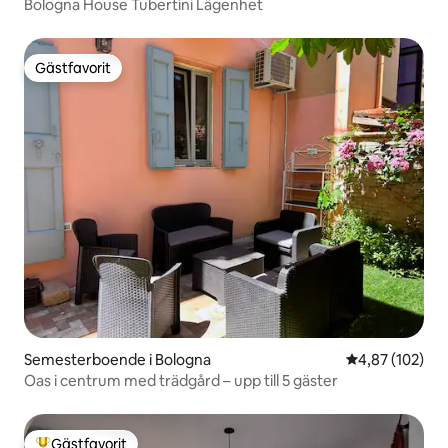
Bologna House Tubertini Lägenhet
Gästfavorit
Gästfavorit
Semesterboende i Bologna
4,87 av 5 i ge
4,87 (102)
Oas i centrum med trädgård – upp till 5 gäster
Gästfavorit