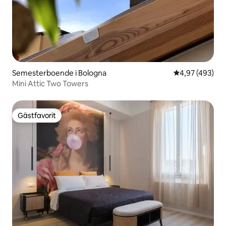
Semesterboende i Bologna
4,97 av 5 i ge
4,97 (493)
Mini Attic Two Towers
Gästfavorit
Gästfavorit