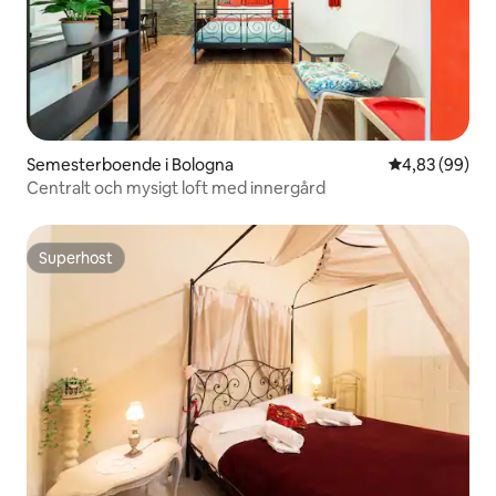
Semesterboende i Bologna
4,83 av 5 i g
4,83 (99)
Centralt och mysigt loft med innergård
Superhost
Superhost