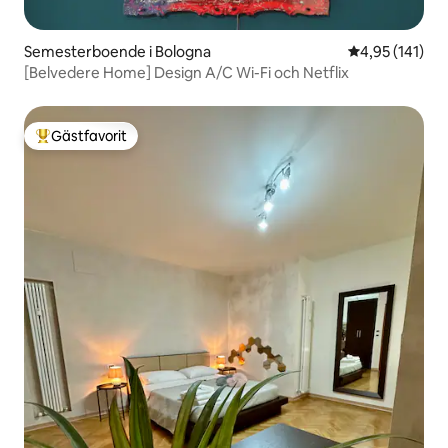
Semesterboende i Bologna
4,95 av 5 i ge
4,95 (141)
[Belvedere Home] Design A/C Wi-Fi och Netflix
Gästfavorit
Populär gästfavorit