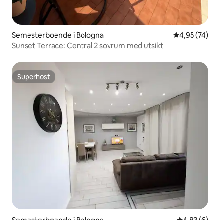
Semesterboende i Bologna
4,95 av 5 i g
4,95 (74)
Sunset Terrace: Central 2 sovrum med utsikt
Superhost
Superhost
Semesterboende i Bologna
4,83 av 5 i 
4,83 (6)