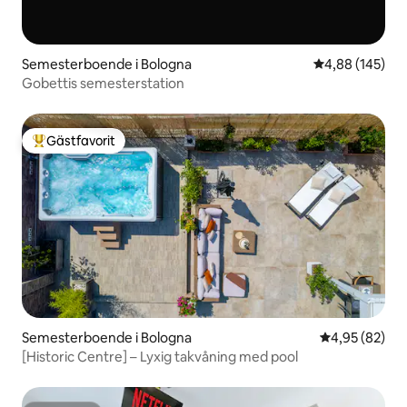
Semesterboende i Bologna
4,88 av 5 i ge
4,88 (145)
Gobettis semesterstation
Gästfavorit
Populär gästfavorit
Semesterboende i Bologna
4,95 av 5 i g
4,95 (82)
[Historic Centre] – Lyxig takvåning med pool