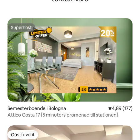
Superhost
Superhost
Semesterboende i Bologna
4,89 av 5 i ge
4,89 (177)
Attico Costa 17 [5 minuters promenad till stationen]
Gästfavorit
Gästfavorit