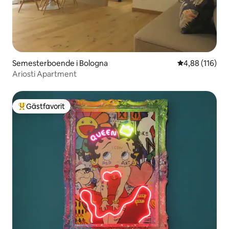
Semesterboende i Bologna
4,88 av 5 i ge
4,88 (116)
Ariosti Apartment
Gästfavorit
Populär gästfavorit