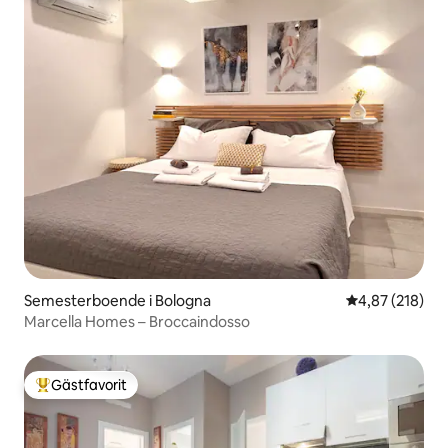
Semesterboende i Bologna
4,87 av 5 i ge
4,87 (218)
Marcella Homes – Broccaindosso
Gästfavorit
Populär gästfavorit