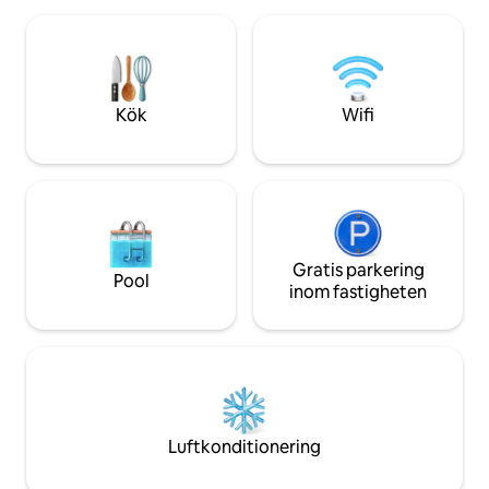
Bassi och som en 
järnvägsstationen, flygplatstransfer och
... Torre degli Asine
buss till mässan. Fantastisk terrass med
utsikt över Bolognas hustak och kyrkor.
En riktigt charmig plats där du kan känna
dig som hemma
Kök
Wifi
Gratis parkering
Pool
inom fastigheten
Luftkonditionering