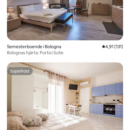
Semesterboende i Bologna
4,91 av 5 i g
4,91 (131)
Bolognas hjärta: Portici Suite
Superhost
Superhost