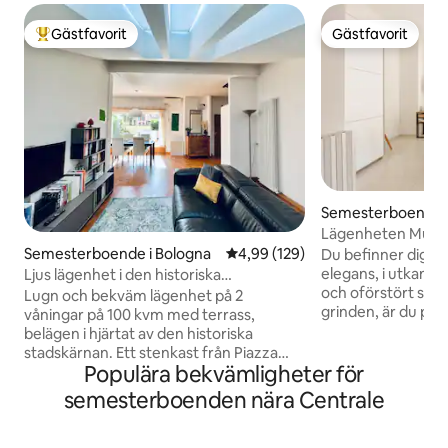
Gästfavorit
Gästfavorit
Populär gästfavorit
Gästfavorit
Semesterboende i
Lägenheten Mugna
Semesterboende i Bologna
4,99 av 5 i genomsnittligt bety
4,99 (129)
Du befinner dig i 
elegans, i utkanten
Ljus lägenhet i den historiska
och oförstört skic
stadskärnan
Lugn och bekväm lägenhet på 2
grinden, är du på e
våningar på 100 kvm med terrass,
och via del Pratell
belägen i hjärtat av den historiska
kännetecknar gam
stadskärnan. Ett stenkast från Piazza
centrum för Bologn
Populära bekvämligheter för
Maggiore. Fastigheten ligger på översta
du barer, klubbar 
våningen med hiss. Består av ett
semesterboenden nära Centrale
alla slag, som kan 
vardagsrum med öppen planlösning och
krävande gommen.
kök, 2 badrum och ett sovrum med
korsar varandra vi
dubbelsäng. Bekväm busservice från/till