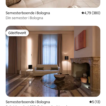
Semesterboende i Bologna
4,79 av 5 i ge
4,79 (380)
Din semester i Bologna
Gästfavorit
Gästfavorit
Semesterboende i Bologna
5 av 5 i g
5 (13)