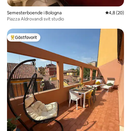
Semesterboende i Bologna
4,8 av 5 i g
4,8 (20)
Piazza Aldrovandi svit studio
Gästfavorit
Populär gästfavorit