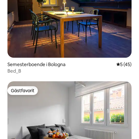
Semesterboende i Bologna
5 av 5 i g
5 (45)
Bed_B
Gästfavorit
Gästfavorit