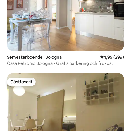
Semesterboende i Bologna
4,99 av 5 i ge
4,99 (299)
Casa Petronio Bologna - Gratis parkering och frukost
Gästfavorit
Gästfavorit