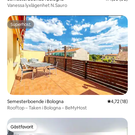
Vanessa lyxlägenhet N.Sauro
Superhost
Superhost
Semesterboende i Bologna
4,72 av 5 i g
4,72 (18)
Rooftop – Taken i Bologna – BeMyHost
Gästfavorit
Gästfavorit