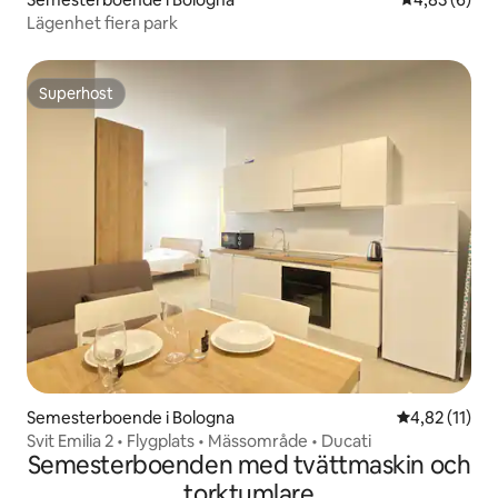
Lägenhet fiera park
Superhost
Superhost
Semesterboende i Bologna
4,82 av 5 i 
4,82 (11)
Svit Emilia 2 • Flygplats • Mässområde • Ducati
Semesterboenden med tvättmaskin och
torktumlare