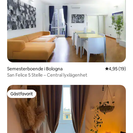
Semesterboende i Bologna
4,95 av 5 i g
4,95 (19)
San Felice 5 Stelle – Central lyxlägenhet
Gästfavorit
Gästfavorit