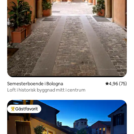
Semesterboende i Bologna
4,96 av 5 i g
4,96 (75)
Loft i historisk byggnad mitt i centrum
Gästfavorit
Populär gästfavorit