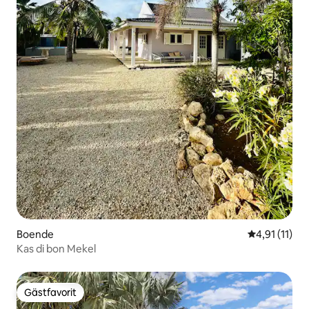
Boende
4,91 av 5 i 
4,91 (11)
Kas di bon Mekel
Gästfavorit
Gästfavorit