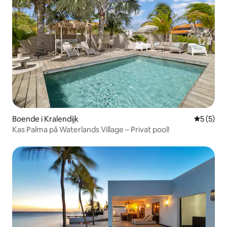
Boende i Kralendijk
5 av 5 i 
5 (5)
Kas Palma på Waterlands Village – Privat pool!