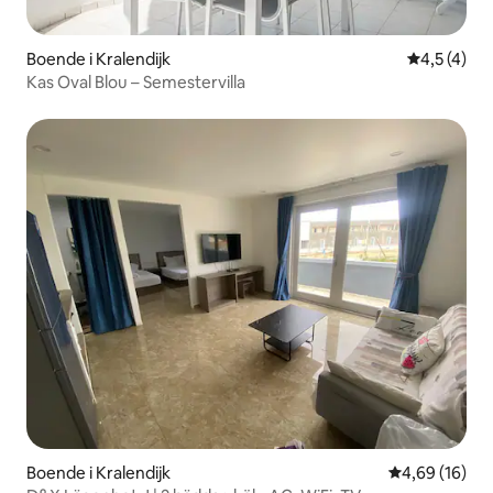
Boende i Kralendijk
4,5 av 5 i
4,5 (4)
Kas Oval Blou – Semestervilla
Boende i Kralendijk
4,69 av 5 i g
4,69 (16)