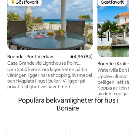
Gästfavorit
Gästfavorit
Populär gästfavorit
Gästfavorit
Boende i Punt Vierkant
4,96 av 5 i genomsnittligt bet
4,96 (84)
Casa Grande vid Lighthouse Point,
Boende i Kralendij
paradis vid havet
Den 2500 kvm stora lägenheten på 1:a
Watervilla Bon Bini
våningen ligger nära shopping, livsmedel
dykare!
Upplev ultimat lyx 
och flygplats (inget buller) Vi ligger på
belägen i ett säk
privat fastighet vid havet med
Koppla av i din ege
promenad i strandtillgång. Du kommer
av den frodiga tr
att ha en vacker dubbelsidig stor
Populära bekvämligheter för hus i
terrasser, dyk- oc
uteplats med utsikt över en vacker
snorkelsköljningss
Bonaire
gammal fyr och havet. Inuti är det
avkopplande dag. V
modernt och fullt möblerat. Perfekt för
sovrum, var och 
dykare och snorklare, segelbordare,
luftkonditionering
vindsurfare, soldyrkare, äventyrare eller
komfort. Njut av 
bara för att chilla. Incheckning är 16:00
smart-TV, Nespress