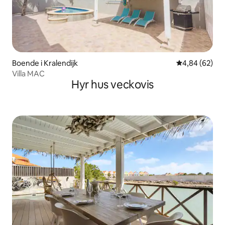
Boende i Kralendijk
4,84 av 5 i g
4,84 (62)
Villa MAC
Hyr hus veckovis