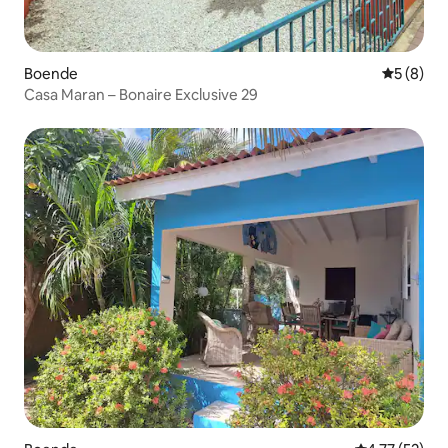
Boende
5 av 5 i 
5 (8)
Casa Maran – Bonaire Exclusive 29