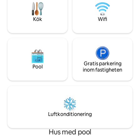
3:e sovrummet kan konverteras från 2
mysiga kvällar. Ba
enkelsängar till en dubbelsäng på
förtrollande strän
begäran
matbilarna! Boka d
Kök
Wifi
Gratis parkering
Pool
inom fastigheten
Luftkonditionering
Hus med pool