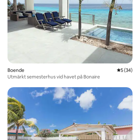
Boende
5 av 5 i g
5 (34)
Utmärkt semesterhus vid havet på Bonaire