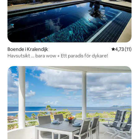
Boende i Kralendijk
4,73 av 5 i 
4,73 (11)
Havsutsikt … bara wow + Ett paradis för dykare!