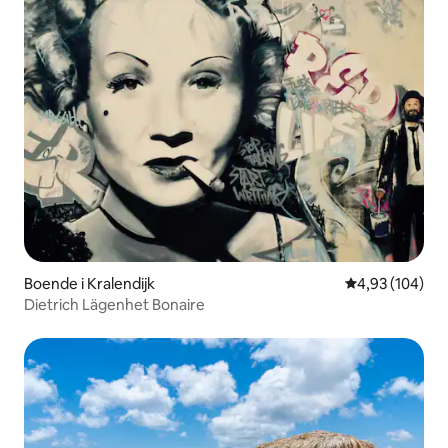
Boende i Kralendijk
4,93 av 5 i ge
4,93 (104)
Dietrich Lägenhet Bonaire