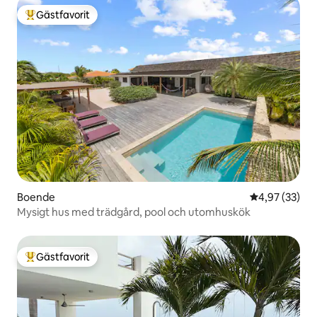
Gästfavorit
Populär gästfavorit
Boende
4,97 av 5 i g
4,97 (33)
Mysigt hus med trädgård, pool och utomhuskök
Gästfavorit
Populär gästfavorit