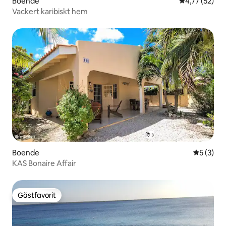
Boende
4,77 av 5 i g
4,77 (52)
Vackert karibiskt hem
Boende
5 av 5 i 
5 (3)
KAS Bonaire Affair
Gästfavorit
Gästfavorit