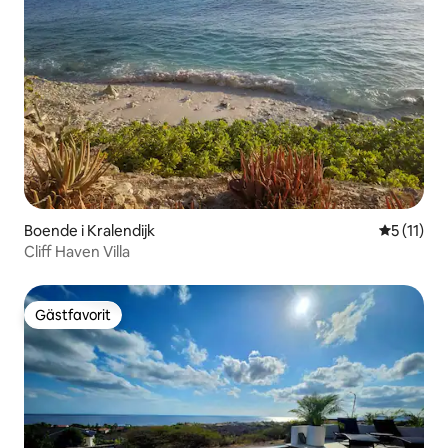
Boende i Kralendijk
5 av 5 i 
5 (11)
Cliff Haven Villa
Gästfavorit
Gästfavorit