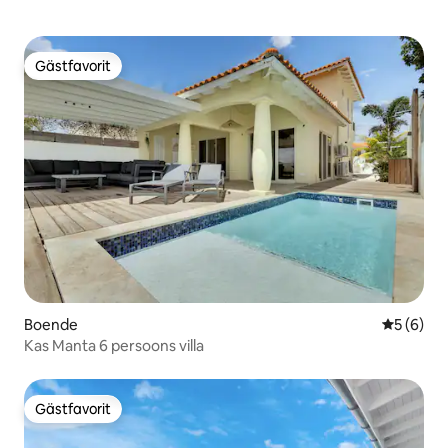
Gästfavorit
Gästfavorit
Boende
5 av 5 i 
5 (6)
Kas Manta 6 persoons villa
Gästfavorit
Gästfavorit