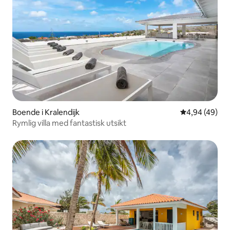
Boende i Kralendijk
4,94 av 5 i g
4,94 (49)
Rymlig villa med fantastisk utsikt