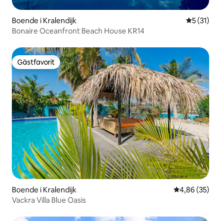
Boende i Kralendijk
5 av 5 i g
5 (31)
Bonaire Oceanfront Beach House KR14
Gästfavorit
Gästfavorit
Boende i Kralendijk
4,86 av 5 i g
4,86 (35)
Vackra Villa Blue Oasis