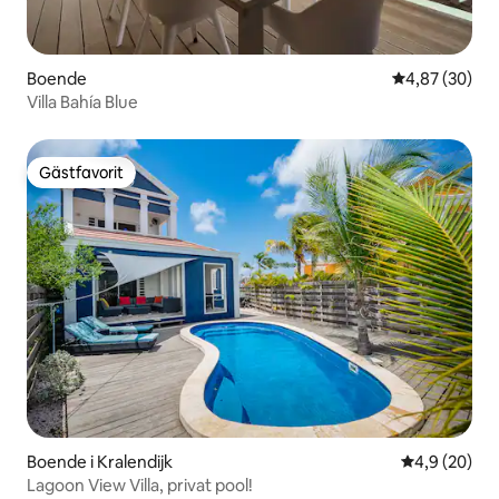
Boende
4,87 av 5 i g
4,87 (30)
Villa Bahía Blue
Gästfavorit
Gästfavorit
Boende i Kralendijk
4,9 av 5 i g
4,9 (20)
Lagoon View Villa, privat pool!