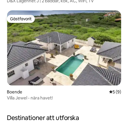
D&X Lägenhet J | 2 bäddar, kök, AC, WiFi, TV
Gästfavorit
Gästfavorit
Boende
5 av 5 i 
5 (9)
Villa Jewel - nära havet!
Destinationer att utforska