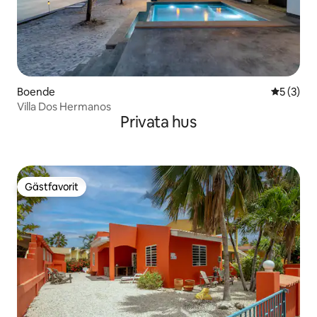
Boende
5 av 5 i 
5 (3)
Villa Dos Hermanos
Privata hus
Gästfavorit
Gästfavorit