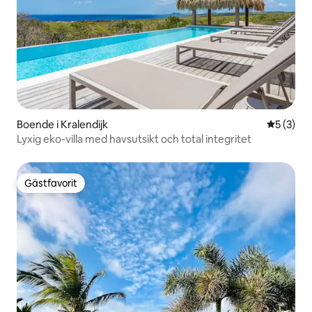
Boende i Kralendijk
5 av 5 i 
5 (3)
Lyxig eko-villa med havsutsikt och total integritet
Gästfavorit
Gästfavorit