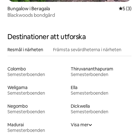
Bungalow i Beragala
5 av 5 i 
5 (3)
Blackwoods bondgård
Destinationer att utforska
Resmål i närheten
Främsta sevärdheterna i närheten
Colombo
Thiruvananthapuram
Semesterboenden
Semesterboenden
Weligama
Ella
Semesterboenden
Semesterboenden
Negombo
Dickwella
Semesterboenden
Semesterboenden
Madurai
Visa mer
Semesterboenden