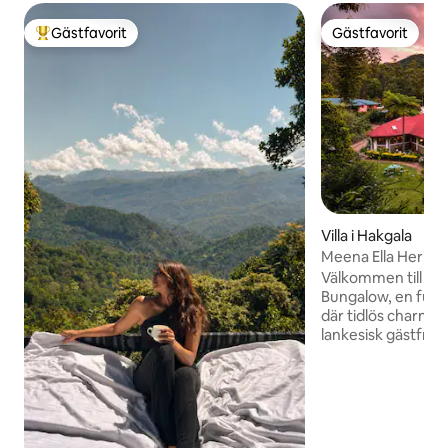
Gästfavorit
Gästfavorit
Populär gästfavorit
Gästfavorit
Villa i Hakgala
Meena Ella Herita
Eliya
Välkommen till Me
Bungalow, en fullt 
där tidlös charm m
lankesisk gästfrihe
boende ligger bar
Nuwara Eliyas ce
ikoniska botanisk
och erbjuder en lu
tillflyktsort. Meena Ella har ett utmärkt