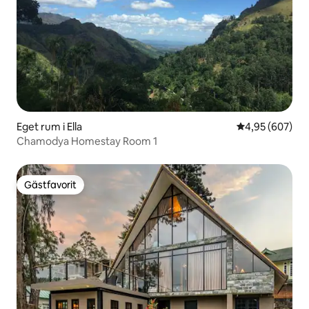
Eget rum i Ella
4,95 av 5 i ge
4,95 (607)
Chamodya Homestay Room 1
Gästfavorit
Gästfavorit